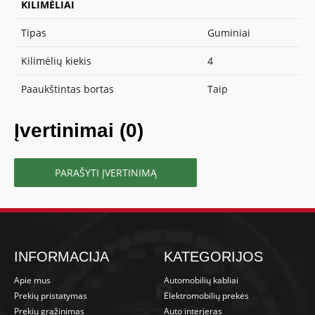
KILIMĖLIAI
Tipas
Guminiai
Kilimėlių kiekis
4
Paaukštintas bortas
Taip
Įvertinimai (0)
PARAŠYTI ĮVERTINIMĄ
INFORMACIJA
KATEGORIJOS
Apie mus
Automobilių kabliai
Prekių pristatymas
Elektromobilių prekės
Prekių grąžinimas
Auto interjeras