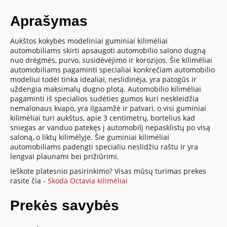
Aprašymas
Aukštos kokybės modeliniai guminiai kilimėliai
automobiliams skirti apsaugoti automobilio salono dugną
nuo drėgmės, purvo, susidėvėjimo ir korozijos. Šie kilimėliai
automobiliams pagaminti specialiai konkrečiam automobilio
modeliui todėl tinka idealiai, neslidinėja, yra patogūs ir
uždengia maksimalų dugno plotą. Automobilio kilimėliai
pagaminti iš specialios sudėties gumos kuri neskleidžia
nemalonaus kvapo, yra ilgaamžė ir patvari, o visi guminiai
kilimėliai turi aukštus, apie 3 centimetrų, bortelius kad
sniegas ar vanduo patekęs į automobilį nepasklistų po visą
saloną, o liktų kilimėlyje. Šie guminiai kilimėliai
automobiliams padengti specialiu neslidžiu raštu ir yra
lengvai plaunami bei prižiūrimi.
Ieškote platesnio pasirinkimo? Visas mūsų turimas prekes
rasite čia -
Skoda Octavia kilimėliai
Prekės savybės