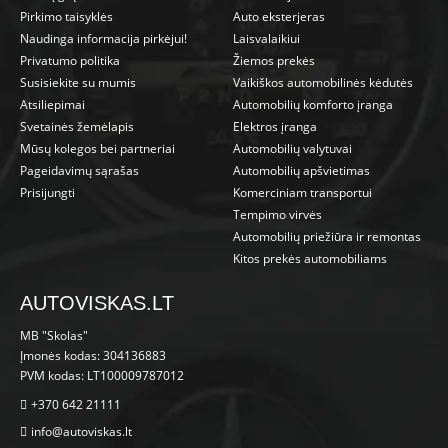
Pirkimo taisyklės
Auto eksterjeras
Naudinga informacija pirkėjui!
Laisvalaikiui
Privatumo politika
Žiemos prekės
Susisiekite su mumis
Vaikiškos automobilinės kėdutės
Atsiliepimai
Automobilių komforto įranga
Svetainės žemėlapis
Elektros įranga
Mūsų kolegos bei partneriai
Automobilių valytuvai
Pageidavimų sąrašas
Automobilių apšvietimas
Prisijungti
Komerciniam transportui
Tempimo virvės
Automobilių priežiūra ir remontas
Kitos prekės automobiliams
AUTOVISKAS.LT
MB "Skolas"
Įmonės kodas: 304136883
PVM kodas: LT100009787012
+370 642 21111
info@autoviskas.lt