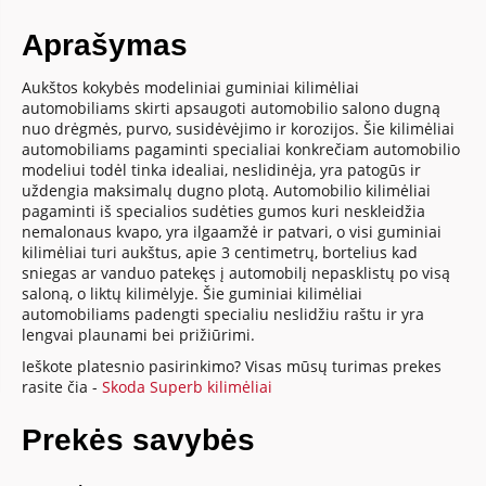
Aprašymas
Aukštos kokybės modeliniai guminiai kilimėliai
automobiliams skirti apsaugoti automobilio salono dugną
nuo drėgmės, purvo, susidėvėjimo ir korozijos. Šie kilimėliai
automobiliams pagaminti specialiai konkrečiam automobilio
modeliui todėl tinka idealiai, neslidinėja, yra patogūs ir
uždengia maksimalų dugno plotą. Automobilio kilimėliai
pagaminti iš specialios sudėties gumos kuri neskleidžia
nemalonaus kvapo, yra ilgaamžė ir patvari, o visi guminiai
kilimėliai turi aukštus, apie 3 centimetrų, bortelius kad
sniegas ar vanduo patekęs į automobilį nepasklistų po visą
saloną, o liktų kilimėlyje. Šie guminiai kilimėliai
automobiliams padengti specialiu neslidžiu raštu ir yra
lengvai plaunami bei prižiūrimi.
Ieškote platesnio pasirinkimo? Visas mūsų turimas prekes
rasite čia -
Skoda Superb kilimėliai
Prekės savybės