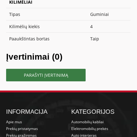
KILIMĖLIAI
Tipas
Guminiai
Kilimėlių kiekis
4
Paaukštintas bortas
Taip
Įvertinimai (0)
PARAŠYTI ĮVERTINIMĄ
INFORMACIJA
KATEGORIJOS
Apie mus
Automobilių kabliai
Prekių pristatymas
Elektromobilių prekės
Prekių grąžinimas
Auto interjeras