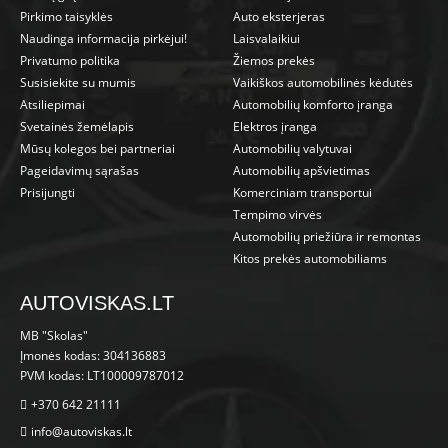
Pirkimo taisyklės
Auto eksterjeras
Naudinga informacija pirkėjui!
Laisvalaikiui
Privatumo politika
Žiemos prekės
Susisiekite su mumis
Vaikiškos automobilinės kėdutės
Atsiliepimai
Automobilių komforto įranga
Svetainės žemėlapis
Elektros įranga
Mūsų kolegos bei partneriai
Automobilių valytuvai
Pageidavimų sąrašas
Automobilių apšvietimas
Prisijungti
Komerciniam transportui
Tempimo virvės
Automobilių priežiūra ir remontas
Kitos prekės automobiliams
AUTOVISKAS.LT
MB "Skolas"
Įmonės kodas: 304136883
PVM kodas: LT100009787012
+370 642 21111
info@autoviskas.lt