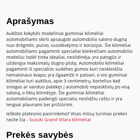
Aprašymas
Aukštos kokybės modeliniai guminiai kilimėliai
automobiliams skirti apsaugoti automobilio salono dugną
nuo drėgmės, purvo, susidėvėjimo ir korozijos. Šie kilimėliai
automobiliams pagaminti specialiai konkrečiam automobilio
modeliui todėl tinka idealiai, neslidinėja, yra patogūs ir
uždengia maksimalų dugno plotą. Automobilio kilimėliai
pagaminti iš specialios sudėties gumos kuri neskleidžia
nemalonaus kvapo, yra ilgaamžė ir patvari, o visi guminiai
kilimėliai turi aukštus, apie 3 centimetrų, bortelius kad
sniegas ar vanduo patekęs į automobilį nepasklistų po visą
saloną, o liktų kilimėlyje. Šie guminiai kilimėliai
automobiliams padengti specialiu neslidžiu raštu ir yra
lengvai plaunami bei prižiūrimi.
Ieškote platesnio pasirinkimo? Visas mūsų turimas prekes
rasite čia -
Suzuki Grand Vitara kilimėliai
Prekės savybės