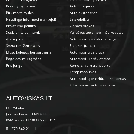
Prekių grąžinimas
Auto interjeras
Pirkimo taisyklės
Auto eksterjeras
Naudinga informacija pirkėjui!
Laisvalaikiui
Privatumo politika
Žiemos prekės
Susisiekite su mumis
Vaikiškos automobilinės kėdutės
Atsiliepimai
Automobilių komforto įranga
Svetainės žemėlapis
Elektros įranga
Mūsų kolegos bei partneriai
Automobilių valytuvai
Pageidavimų sąrašas
Automobilių apšvietimas
Prisijungti
Komerciniam transportui
Tempimo virvės
Automobilių priežiūra ir remontas
Kitos prekės automobiliams
AUTOVISKAS.LT
MB "Skolas"
Įmonės kodas: 304136883
PVM kodas: LT100009787012
+370 642 21111