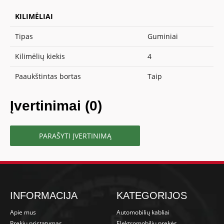
KILIMĖLIAI
Tipas
Guminiai
Kilimėlių kiekis
4
Paaukštintas bortas
Taip
Įvertinimai (0)
PARAŠYTI ĮVERTINIMĄ
INFORMACIJA
KATEGORIJOS
Apie mus
Automobilių kabliai
Prekių pristatymas
Elektromobilių prekės