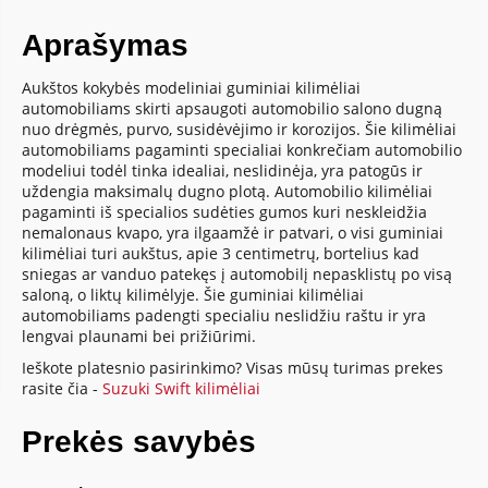
Aprašymas
Aukštos kokybės modeliniai guminiai kilimėliai
automobiliams skirti apsaugoti automobilio salono dugną
nuo drėgmės, purvo, susidėvėjimo ir korozijos. Šie kilimėliai
automobiliams pagaminti specialiai konkrečiam automobilio
modeliui todėl tinka idealiai, neslidinėja, yra patogūs ir
uždengia maksimalų dugno plotą. Automobilio kilimėliai
pagaminti iš specialios sudėties gumos kuri neskleidžia
nemalonaus kvapo, yra ilgaamžė ir patvari, o visi guminiai
kilimėliai turi aukštus, apie 3 centimetrų, bortelius kad
sniegas ar vanduo patekęs į automobilį nepasklistų po visą
saloną, o liktų kilimėlyje. Šie guminiai kilimėliai
automobiliams padengti specialiu neslidžiu raštu ir yra
lengvai plaunami bei prižiūrimi.
Ieškote platesnio pasirinkimo? Visas mūsų turimas prekes
rasite čia -
Suzuki Swift kilimėliai
Prekės savybės