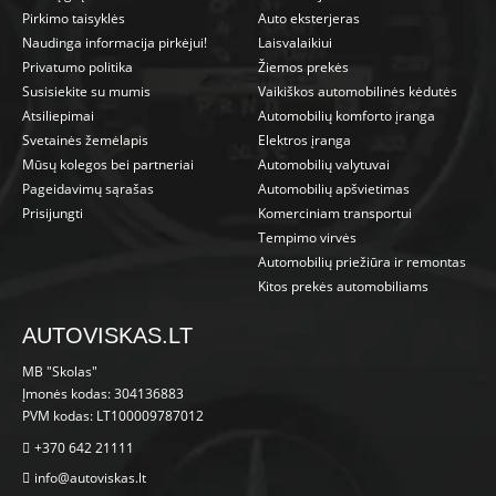
Pirkimo taisyklės
Auto eksterjeras
Naudinga informacija pirkėjui!
Laisvalaikiui
Privatumo politika
Žiemos prekės
Susisiekite su mumis
Vaikiškos automobilinės kėdutės
Atsiliepimai
Automobilių komforto įranga
Svetainės žemėlapis
Elektros įranga
Mūsų kolegos bei partneriai
Automobilių valytuvai
Pageidavimų sąrašas
Automobilių apšvietimas
Prisijungti
Komerciniam transportui
Tempimo virvės
Automobilių priežiūra ir remontas
Kitos prekės automobiliams
AUTOVISKAS.LT
MB "Skolas"
Įmonės kodas: 304136883
PVM kodas: LT100009787012
+370 642 21111
info@autoviskas.lt