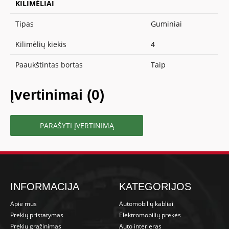
KILIMĖLIAI
Tipas
Guminiai
Kilimėlių kiekis
4
Paaukštintas bortas
Taip
Įvertinimai (0)
PARAŠYTI ĮVERTINIMĄ
INFORMACIJA
KATEGORIJOS
Apie mus
Automobilių kabliai
Prekių pristatymas
Elektromobilių prekės
Prekių grąžinimas
Auto interjeras