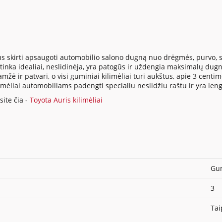
s skirti apsaugoti automobilio salono dugną nuo drėgmės, purvo, su
inka idealiai, neslidinėja, yra patogūs ir uždengia maksimalų dugno
ė ir patvari, o visi guminiai kilimėliai turi aukštus, apie 3 centi
ilimėliai automobiliams padengti specialiu neslidžiu raštu ir yra len
ite čia -
Toyota Auris kilimėliai
Gum
3
Tai