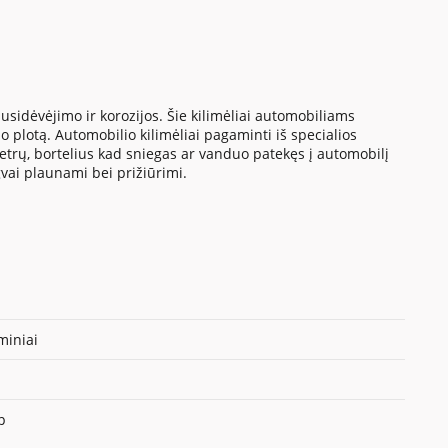
sidėvėjimo ir korozijos. Šie kilimėliai automobiliams
 plotą. Automobilio kilimėliai pagaminti iš specialios
metrų, bortelius kad sniegas ar vanduo patekęs į automobilį
gvai plaunami bei prižiūrimi.
iniai
p