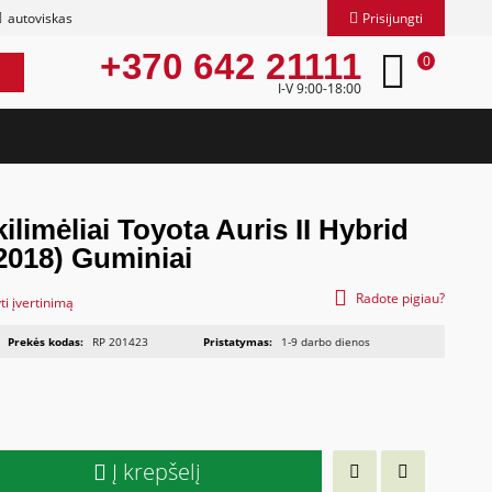
autoviskas
Prisijungti
+370 642 21111
0
I-V 9:00-18:00
ilimėliai Toyota Auris II Hybrid
2018) Guminiai
Radote pigiau?
ti įvertinimą
Prekės kodas:
RP 201423
Pristatymas:
1-9 darbo dienos
Į krepšelį