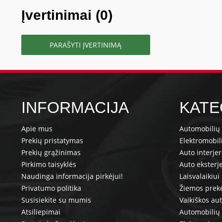
Įvertinimai (0)
PARAŠYTI ĮVERTINIMĄ
INFORMACIJA
KATE
Apie mus
Automobilių 
Prekių pristatymas
Elektromobil
Prekių grąžinimas
Auto interje
Pirkimo taisyklės
Auto eksterj
Naudinga informacija pirkėjui!
Laisvalaikiui
Privatumo politika
Žiemos prek
Susisiekite su mumis
Vaikiškos au
Atsiliepimai
Automobilių 