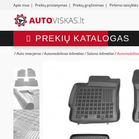
Apie mus
|
Prekių pristatymas
|
Prekių grąžinimas
|
Pirkimo taisyklės
PREKIŲ KATALOGAS
Auto interjeras
Automobiliniai kilimėliai
Salono kilimėliai
Automobilinia