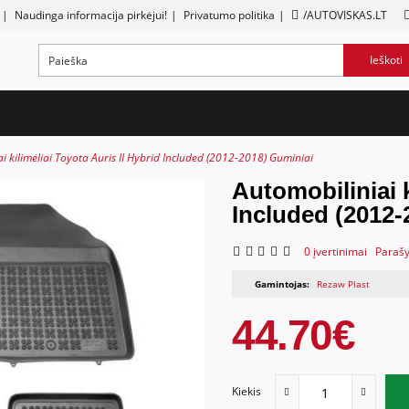
|
Naudinga informacija pirkėjui!
|
Privatumo politika
|
/AUTOVISKAS.LT
Ieškoti
i kilimėliai Toyota Auris II Hybrid Included (2012-2018) Guminiai
Automobiliniai k
Included (2012-
0 įvertinimai
Parašy
Gamintojas:
Rezaw Plast
44.70€
Kiekis