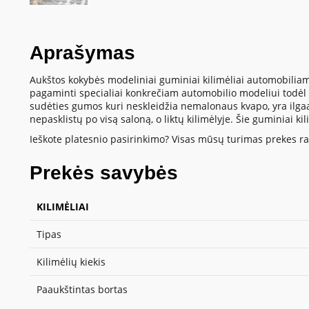
Aprašymas
Aukštos kokybės modeliniai guminiai kilimėliai automobiliam
pagaminti specialiai konkrečiam automobilio modeliui todėl t
sudėties gumos kuri neskleidžia nemalonaus kvapo, yra ilgaamž
nepasklistų po visą saloną, o liktų kilimėlyje. Šie guminiai k
Ieškote platesnio pasirinkimo? Visas mūsų turimas prekes ras
Prekės savybės
KILIMĖLIAI
Tipas
Kilimėlių kiekis
Paaukštintas bortas