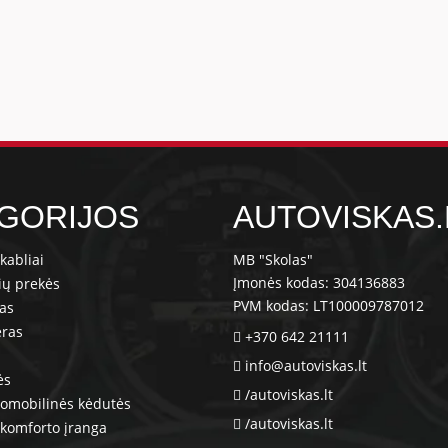
GORIJOS
AUTOVISKAS.
kabliai
MB "Skolas"
Įmonės kodas: 304136883
ių prekės
PVM kodas: LT100009787012
ras
eras
+370 642 21111
info@autoviskas.lt
ės
/autoviskas.lt
tomobilinės kėdutės
/autoviskas.lt
komforto įranga