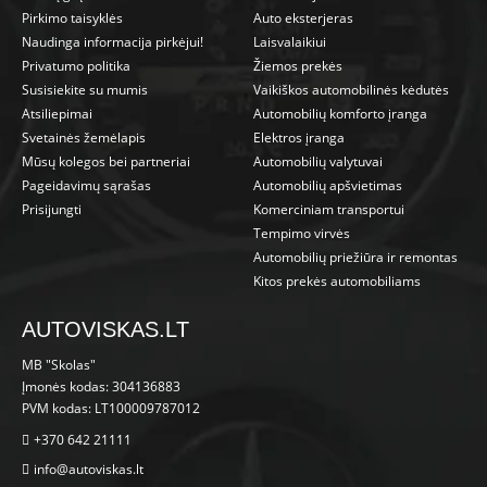
Pirkimo taisyklės
Auto eksterjeras
Naudinga informacija pirkėjui!
Laisvalaikiui
Privatumo politika
Žiemos prekės
Susisiekite su mumis
Vaikiškos automobilinės kėdutės
Atsiliepimai
Automobilių komforto įranga
Svetainės žemėlapis
Elektros įranga
Mūsų kolegos bei partneriai
Automobilių valytuvai
Pageidavimų sąrašas
Automobilių apšvietimas
Prisijungti
Komerciniam transportui
Tempimo virvės
Automobilių priežiūra ir remontas
Kitos prekės automobiliams
AUTOVISKAS.LT
MB "Skolas"
Įmonės kodas: 304136883
PVM kodas: LT100009787012
+370 642 21111
info@autoviskas.lt