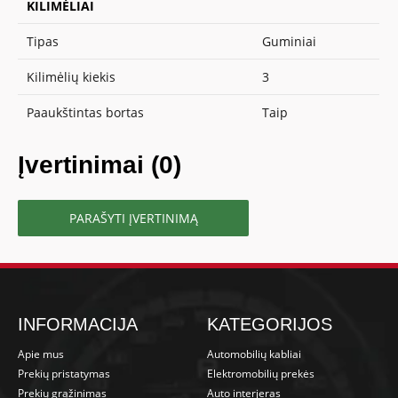
KILIMĖLIAI
Tipas
Guminiai
Kilimėlių kiekis
3
Paaukštintas bortas
Taip
Įvertinimai (0)
PARAŠYTI ĮVERTINIMĄ
INFORMACIJA
KATEGORIJOS
Apie mus
Automobilių kabliai
Prekių pristatymas
Elektromobilių prekės
Prekių grąžinimas
Auto interjeras