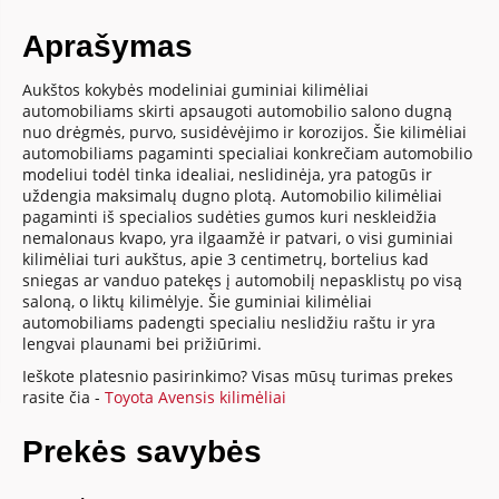
Aprašymas
Aukštos kokybės modeliniai guminiai kilimėliai
automobiliams skirti apsaugoti automobilio salono dugną
nuo drėgmės, purvo, susidėvėjimo ir korozijos. Šie kilimėliai
automobiliams pagaminti specialiai konkrečiam automobilio
modeliui todėl tinka idealiai, neslidinėja, yra patogūs ir
uždengia maksimalų dugno plotą. Automobilio kilimėliai
pagaminti iš specialios sudėties gumos kuri neskleidžia
nemalonaus kvapo, yra ilgaamžė ir patvari, o visi guminiai
kilimėliai turi aukštus, apie 3 centimetrų, bortelius kad
sniegas ar vanduo patekęs į automobilį nepasklistų po visą
saloną, o liktų kilimėlyje. Šie guminiai kilimėliai
automobiliams padengti specialiu neslidžiu raštu ir yra
lengvai plaunami bei prižiūrimi.
Ieškote platesnio pasirinkimo? Visas mūsų turimas prekes
rasite čia -
Toyota Avensis kilimėliai
Prekės savybės