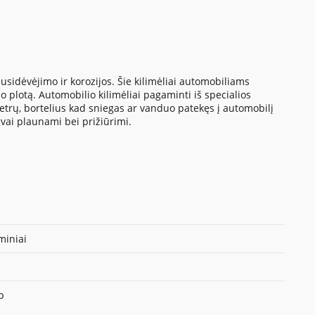
sidėvėjimo ir korozijos. Šie kilimėliai automobiliams
 plotą. Automobilio kilimėliai pagaminti iš specialios
metrų, bortelius kad sniegas ar vanduo patekęs į automobilį
gvai plaunami bei prižiūrimi.
iniai
p