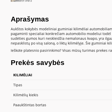
Aprašymas
Aukštos kokybės modeliniai guminiai kilimėliai automobiliam
pagaminti specialiai konkrečiam automobilio modeliui todėl t
sudėties gumos kuri neskleidžia nemalonaus kvapo, yra ilgaamž
nepasklistų po visą saloną, o liktų kilimėlyje. Šie guminiai k
Ieškote platesnio pasirinkimo? Visas mūsų turimas prekes ras
Prekės savybės
KILIMĖLIAI
Tipas
Kilimėlių kiekis
Paaukštintas bortas