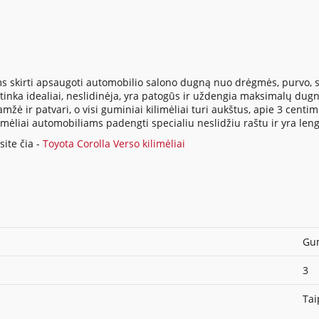
s skirti apsaugoti automobilio salono dugną nuo drėgmės, purvo, su
inka idealiai, neslidinėja, yra patogūs ir uždengia maksimalų dugno
ė ir patvari, o visi guminiai kilimėliai turi aukštus, apie 3 centi
ilimėliai automobiliams padengti specialiu neslidžiu raštu ir yra len
ite čia -
Toyota Corolla Verso kilimėliai
Gum
3
Tai