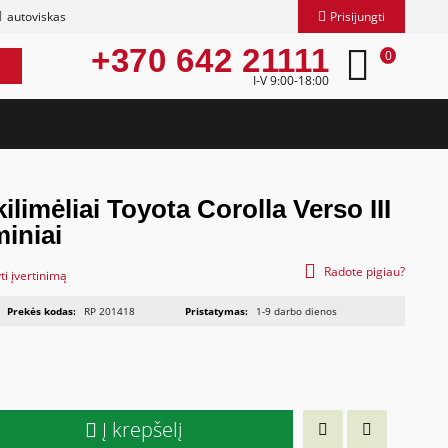
autoviskas
Prisijungti
+370 642 21111
0
I-V 9:00-18:00
ilimėliai Toyota Corolla Verso III
iniai
Radote pigiau?
ti įvertinimą
Prekės kodas:
RP 201418
Pristatymas:
1-9 darbo dienos
Į krepšelį