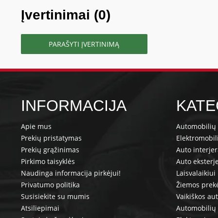
Įvertinimai (0)
PARAŠYTI ĮVERTINIMĄ
INFORMACIJA
KATE
Apie mus
Automobilių 
Prekių pristatymas
Elektromobil
Prekių grąžinimas
Auto interje
Pirkimo taisyklės
Auto eksterj
Naudinga informacija pirkėjui!
Laisvalaikiui
Privatumo politika
Žiemos prek
Susisiekite su mumis
Vaikiškos au
Atsiliepimai
Automobilių 