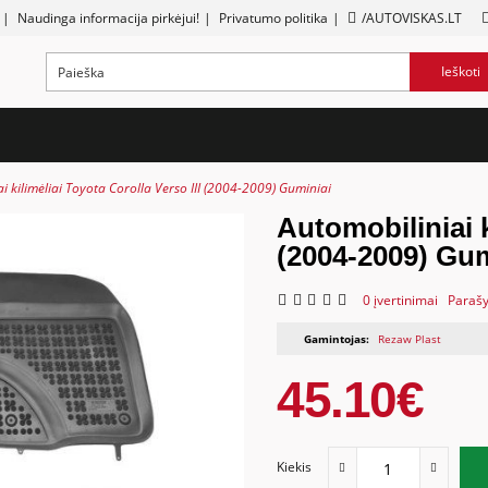
|
Naudinga informacija pirkėjui!
|
Privatumo politika
|
/AUTOVISKAS.LT
Ieškoti
i kilimėliai Toyota Corolla Verso III (2004-2009) Guminiai
Automobiliniai k
(2004-2009) Gum
0 įvertinimai
Parašy
Gamintojas:
Rezaw Plast
45.10€
Kiekis