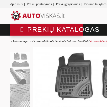
Apie mus
|
Prekių pristatymas
|
Prekių grąžinimas
|
Pirkimo taisyklės
PREKIŲ KATALOGAS
Auto interjeras
Automobiliniai kilimėliai
Salono kilimėliai
Automobilinia