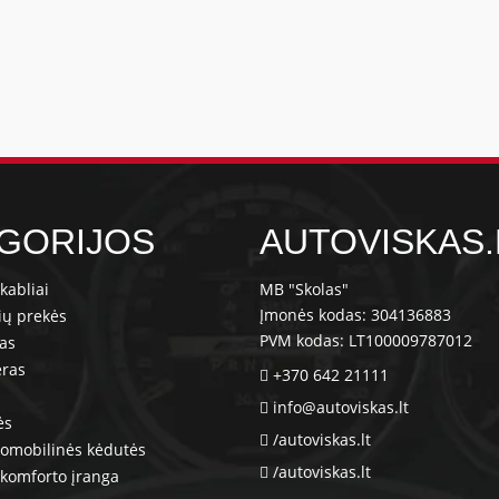
GORIJOS
AUTOVISKAS.
kabliai
MB "Skolas"
Įmonės kodas: 304136883
ių prekės
PVM kodas: LT100009787012
ras
eras
+370 642 21111
info@autoviskas.lt
ės
/autoviskas.lt
tomobilinės kėdutės
/autoviskas.lt
komforto įranga