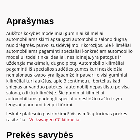
Aprašymas
Aukštos kokybės modeliniai guminiai kilimėliai
automobiliams skirti apsaugoti automobilio salono dugną
nuo drėgmės, purvo, susidėvėjimo ir korozijos. Šie kilimėliai
automobiliams pagaminti specialiai konkrečiam automobilio
modeliui todėl tinka idealiai, neslidinėja, yra patogūs ir
uždengia maksimalų dugno plotą. Automobilio kilimėliai
pagaminti iš specialios sudėties gumos kuri neskleidžia
nemalonaus kvapo, yra ilgaamžė ir patvari, o visi guminiai
kilimėliai turi aukštus, apie 3 centimetrų, bortelius kad
sniegas ar vanduo patekęs į automobilį nepasklistų po visą
saloną, o liktų kilimėlyje. Šie guminiai kilimėliai
automobiliams padengti specialiu neslidžiu raštu ir yra
lengvai plaunami bei prižiūrimi.
Ieškote platesnio pasirinkimo? Visas mūsų turimas prekes
rasite čia -
Volkswagen CC kilimėliai
Prekės savybės