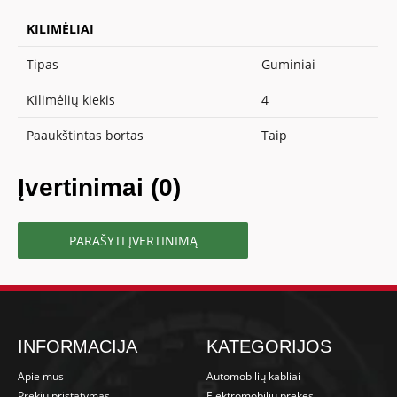
KILIMĖLIAI
Tipas
Guminiai
Kilimėlių kiekis
4
Paaukštintas bortas
Taip
Įvertinimai (0)
PARAŠYTI ĮVERTINIMĄ
INFORMACIJA
KATEGORIJOS
Apie mus
Automobilių kabliai
Prekių pristatymas
Elektromobilių prekės