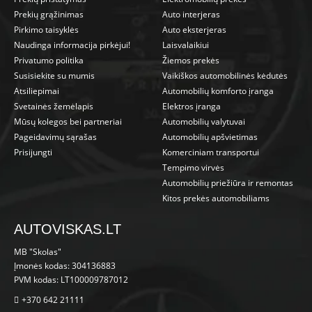
Prekių grąžinimas
Auto interjeras
Pirkimo taisyklės
Auto eksterjeras
Naudinga informacija pirkėjui!
Laisvalaikiui
Privatumo politika
Žiemos prekės
Susisiekite su mumis
Vaikiškos automobilinės kėdutės
Atsiliepimai
Automobilių komforto įranga
Svetainės žemėlapis
Elektros įranga
Mūsų kolegos bei partneriai
Automobilių valytuvai
Pageidavimų sąrašas
Automobilių apšvietimas
Prisijungti
Komerciniam transportui
Tempimo virvės
Automobilių priežiūra ir remontas
Kitos prekės automobiliams
AUTOVISKAS.LT
MB "Skolas"
Įmonės kodas: 304136883
PVM kodas: LT100009787012
+370 642 21111