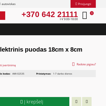
autoviskas
Prisijungti
+370 642 21111
0
I-V 9:00-18:00
lektrinis puodas 18cm x 8cm
Radote pigiau?
ti įvertinimą
ės kodas:
AMI-02535
Pristatymas:
1-7 darbo dienos
Į krepšelį