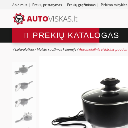
Apie mus
|
Prekių pristatymas
|
Prekių grąžinimas
|
Pirkimo taisyklės
PREKIŲ KATALOGAS
Laisvalaikiui
Maisto ruošimas kelionėje
Automobilinis elektrinis puoda