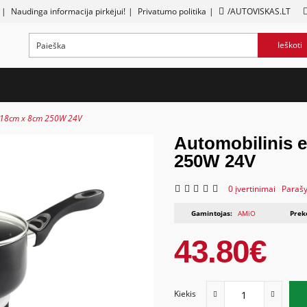
|
Naudinga informacija pirkėjui!
|
Privatumo politika
|
/AUTOVISKAS.LT
Ieškoti
s 18cm x 8cm 250W 24V
Automobilinis e
250W 24V
0 įvertinimai
Parašy
Gamintojas:
AMiO
Prek
43.80€
Kiekis