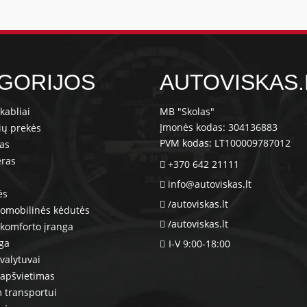
GORIJOS
AUTOVISKAS.
kabliai
MB "Skolas"
Įmonės kodas: 304136883
ių prekės
PVM kodas: LT100009787012
ras
eras
+370 642 21111
info@autoviskas.lt
ės
/autoviskas.lt
tomobilinės kėdutės
/autoviskas.lt
komforto įranga
nga
I-V 9:00-18:00
valytuvai
 apšvietimas
 transportui