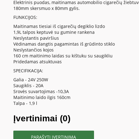
Elektrinis puodas, maitinamas automobilio cigarečių žiebtuvėl
180mm skersmuo x 80mm gylis.
FUNKCIJOS:
Maitinamas tiesiai iš cigarečių degiklio lizdo
1,9L talpos keptuvė su gumine rankena
Neslystantis paviršius
Vėdinamas dangtis pagamintas iš grūdinto stiklo
Neslystančios kojos
160 cm maitinimo laidas su kištuku su saugikliu
Pridedamas atsuktuvas
SPECIFIKACIJA:
Galia - 24V 250W
Saugiklis - 20A
Srovės suvartojimas -10,3A
Maitinimo laido ilgis 160cm
Talpa - 1,9 l
Įvertinimai (0)
PARAŠYTI ĮVERTINIMĄ