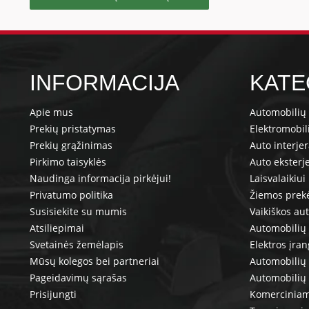
INFORMACIJA
KATE
Apie mus
Automobilių 
Prekių pristatymas
Elektromobil
Prekių grąžinimas
Auto interje
Pirkimo taisyklės
Auto eksterj
Naudinga informacija pirkėjui!
Laisvalaikiui
Privatumo politika
Žiemos prek
Susisiekite su mumis
Vaikiškos au
Atsiliepimai
Automobilių 
Svetainės žemėlapis
Elektros įra
Mūsų kolegos bei partneriai
Automobilių 
Pageidavimų sąrašas
Automobilių
Prisijungti
Komerciniam