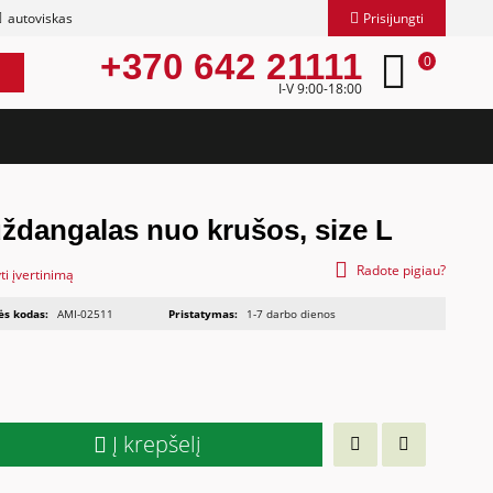
autoviskas
Prisijungti
+370 642 21111
0
I-V 9:00-18:00
ždangalas nuo krušos, size L
Radote pigiau?
ti įvertinimą
ės kodas:
AMI-02511
Pristatymas:
1-7 darbo dienos
Į krepšelį