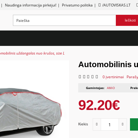
|
Naudinga informacija pirkėjui!
|
Privatumo politika
|
/AUTOVISKAS.LT
Ieškoti
mobilinis uždangalas nuo krušos, size L
Automobilinis u
0 įvertinimai
Parašy
Gamintojas:
AMiO
Prek
92.20€
Kiekis