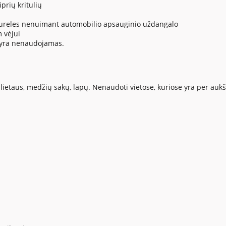
prių kritulių
i dureles nenuimant automobilio apsauginio uždangalo
 vėjui
s yra nenaudojamas.
lietaus, medžių sakų, lapų. Nenaudoti vietose, kuriose yra per aukš