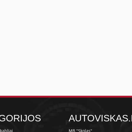
GORIJOS
AUTOVISKAS.
kabliai
MB "Skolas"