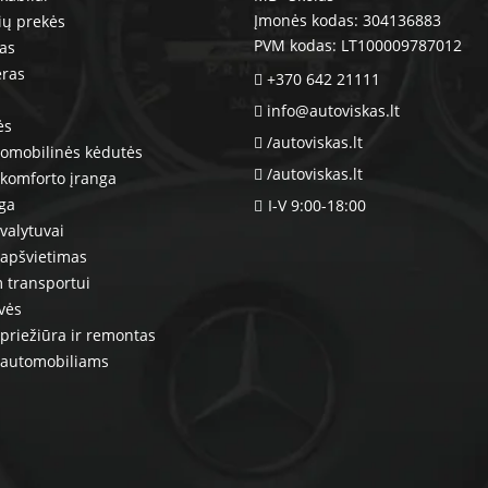
Įmonės kodas: 304136883
ių prekės
PVM kodas: LT100009787012
ras
eras
+370 642 21111
info@autoviskas.lt
ės
/autoviskas.lt
tomobilinės kėdutės
/autoviskas.lt
komforto įranga
nga
I-V 9:00-18:00
valytuvai
 apšvietimas
 transportui
vės
priežiūra ir remontas
 automobiliams