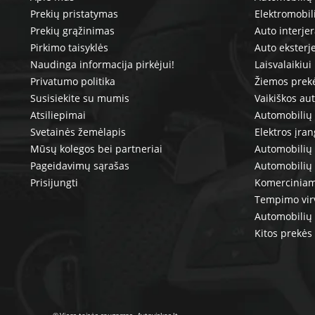
Prekių pristatymas
Elektromobil
Prekių grąžinimas
Auto interje
Pirkimo taisyklės
Auto eksterj
Naudinga informacija pirkėjui!
Laisvalaikiui
Privatumo politika
Žiemos prek
Susisiekite su mumis
Vaikiškos au
Atsiliepimai
Automobilių 
Svetainės žemėlapis
Elektros įra
Mūsų kolegos bei partneriai
Automobilių 
Pageidavimų sąrašas
Automobilių
Prisijungti
Komerciniam
Tempimo vir
Automobilių 
Kitos prekės