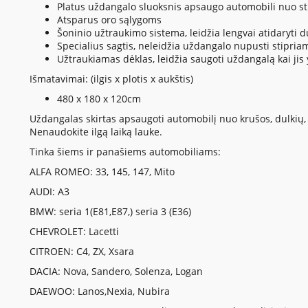
Platus uždangalo sluoksnis apsaugo automobili nuo sti
Atsparus oro sąlygoms
Šoninio užtraukimo sistema, leidžia lengvai atidaryt
Specialius sagtis, neleidžia uždangalo nupusti stipriam
Užtraukiamas dėklas, leidžia saugoti uždangalą kai ji
Išmatavimai: (ilgis x plotis x aukštis)
480 x 180 x 120cm
Uždangalas skirtas apsaugoti automobilį nuo krušos, dulkių, 
Nenaudokite ilgą laiką lauke.
Tinka šiems ir panašiems automobiliams:
ALFA ROMEO: 33, 145, 147, Mito
AUDI: A3
BMW: seria 1(E81,E87,) seria 3 (E36)
CHEVROLET: Lacetti
CITROEN: C4, ZX, Xsara
DACIA: Nova, Sandero, Solenza, Logan
DAEWOO: Lanos,Nexia, Nubira