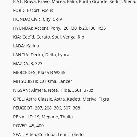
FIAT: Brava, Bravo, Marea, Palio, Punto Grande, Sedici, Siena, 
FORD: Escort, Focus
HONDA: Civic, City, CR-V
HYUNDAI: Accent, Pony, i20, i30, ix20, i30, ix35
KIA: Cee”d, Cerato, Soul, Venga, Rio
LADA: Kalina
LANCIA: Dedra, Delta, Lybra
MAZDA: 3, 323
MERCEDES: Klasa B W245
MITSUBISHI: Carisma, Lancer
NISSAN: Almera, Note, Tiida, 350z, 370z
OPEL: Astra Classic, Astra, Kadett, Meriva, Tigra
PEUGEOT: 207, 208, 306, 307, 308
RENAULT: 19, Megane, Thalia
ROVER: 45, 400
SEAT: Altea, Cordoba, Leon, Toledo