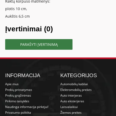
Raktų korpuso matmenys:
plotis 10 cm,
Aukštis 6,5 cm
Įvertinimai (0)
PARAŠYTI ĮVERTINIMĄ
INFORMACIJA
KATEGORIJOS
Apie mus
Automobilių kabliai
Prekių pristatymas
Elektromobilių prekės
Prekių grąžinimas
Auto interjeras
Pirkimo taisyklės
Auto eksterjeras
Naudinga informacija pirkėjui!
Laisvalaikiui
Privatumo politika
Žiemos prekės