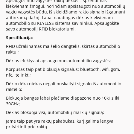
Apsaugos nuo vagystės raktų dėklas – sprendimas
kiekvienam žmogui, norinčiam apsisaugoti nuo automobilių
vagių vagystės būdu, iš skleidžiamo rakto signalo išgaunant
atitinkamą dažnį. Labai naudingas dėklas kiekvienam
automobilio su KEYLESS sistema savininkui. Apsaugokite
savo automobilį RFID blokatoriumi.
Specifikacija:
RFID užrakinamas maišelio dangtelis, skirtas automobilio
raktui;
Dėklas efektyviai apsaugo nuo automobilio vagystės;
Korpusas taip pat blokuoja signalus: bluetooth, wifi, gsm,
nfc, lte ir kt.;
Dėklo dėka niekas negali nuskaityti signalo iš automobilio
raktelio;
Blokuoja bangas labai plačiame diapazone nuo 10kHz iki
30GHz;
Dėklas blokuoja visų automobilių markių signalą;
Jame taip pat yra raktų pakabukas, kurį galima lengvai
pritvirtinti prie raktų.