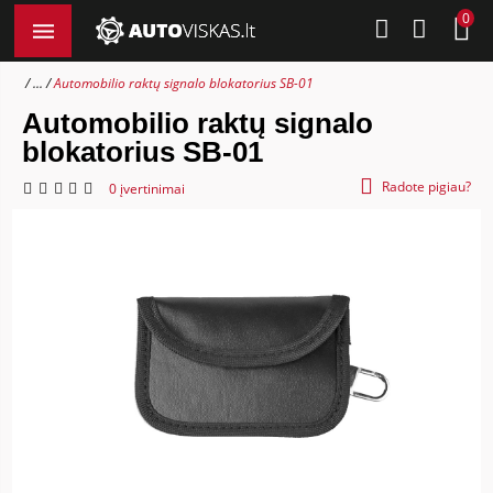
0
...
Automobilio raktų signalo blokatorius SB-01
Automobilio raktų signalo
blokatorius SB-01
Radote pigiau?
0 įvertinimai