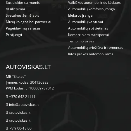
Susisiekite su mumis
Vaikiškos automobilinės kėdutės
Atsiliepimai
Automobilių komforto įranga
Svetainės žemėlapis
Elektros įranga
Mūsų kolegos bei partneriai
Automobilių valytuvai
Pageidavimų sąrašas
Automobilių apšvietimas
Prisijungti
Komerciniam transportui
Tempimo virvės
Automobilių priežiūra ir remontas
Kitos prekės automobiliams
AUTOVISKAS.LT
MB "Skolas"
Įmonės kodas: 304136883
PVM kodas: LT100009787012
+370 642 21111
info@autoviskas.lt
/autoviskas.lt
/autoviskas.lt
I-V 9:00-18:00