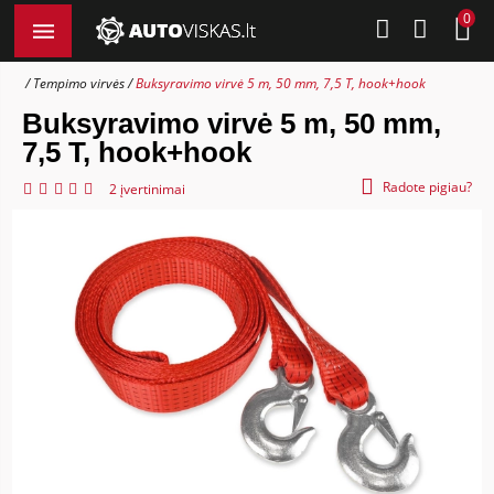
0
Tempimo virvės
Buksyravimo virvė 5 m, 50 mm, 7,5 T, hook+hook
Buksyravimo virvė 5 m, 50 mm,
7,5 T, hook+hook
Radote pigiau?
2 įvertinimai