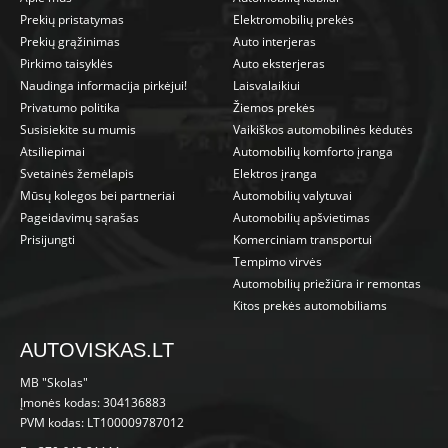
Prekių pristatymas
Elektromobilių prekės
Prekių grąžinimas
Auto interjeras
Pirkimo taisyklės
Auto eksterjeras
Naudinga informacija pirkėjui!
Laisvalaikiui
Privatumo politika
Žiemos prekės
Susisiekite su mumis
Vaikiškos automobilinės kėdutės
Atsiliepimai
Automobilių komforto įranga
Svetainės žemėlapis
Elektros įranga
Mūsų kolegos bei partneriai
Automobilių valytuvai
Pageidavimų sąrašas
Automobilių apšvietimas
Prisijungti
Komerciniam transportui
Tempimo virvės
Automobilių priežiūra ir remontas
Kitos prekės automobiliams
AUTOVISKAS.LT
MB "Skolas"
Įmonės kodas: 304136883
PVM kodas: LT100009787012