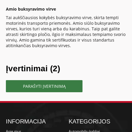
Amio buksyravimo virve
Tai aukščiausios kokybės buksyravimo virve, skirta tempti
motorinės transporto priemonės. Amio siūlo buksyravimo
virves, kurios turi vieną arba du karabinus. Taip pat galite
atrasti skirtingo pločio, ilgio ir maksimalaus tempiamo svorio
virvių. Amio gamina tik sertifikuotas ir visus standartus
atitinkančias buksyravimo virves.
Įvertinimai (2)
PARAŠYTI ĮVERTINIMĄ
INFORMACIJA
KATEGORIJOS
Apie mus
Automobilių kabliai