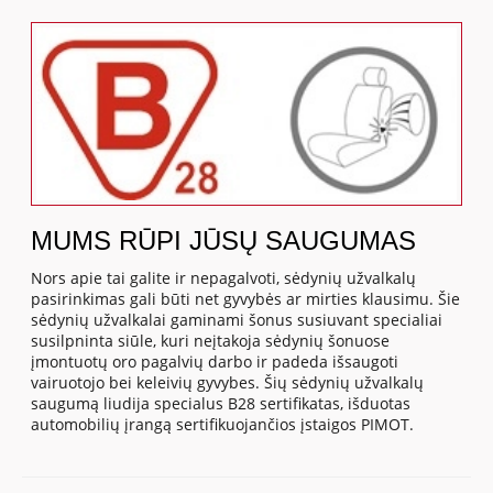
MUMS RŪPI JŪSŲ SAUGUMAS
Nors apie tai galite ir nepagalvoti, sėdynių užvalkalų
pasirinkimas gali būti net gyvybės ar mirties klausimu. Šie
sėdynių užvalkalai gaminami šonus susiuvant specialiai
susilpninta siūle, kuri neįtakoja sėdynių šonuose
įmontuotų oro pagalvių darbo ir padeda išsaugoti
vairuotojo bei keleivių gyvybes. Šių sėdynių užvalkalų
saugumą liudija specialus B28 sertifikatas, išduotas
automobilių įrangą sertifikuojančios įstaigos PIMOT.