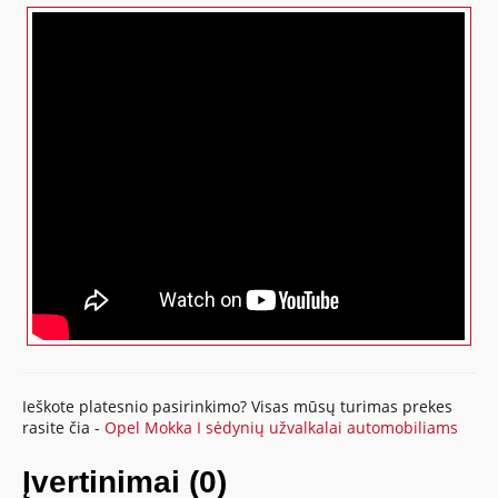
Ieškote platesnio pasirinkimo? Visas mūsų turimas prekes
rasite čia -
Opel Mokka I sėdynių užvalkalai automobiliams
Įvertinimai (0)