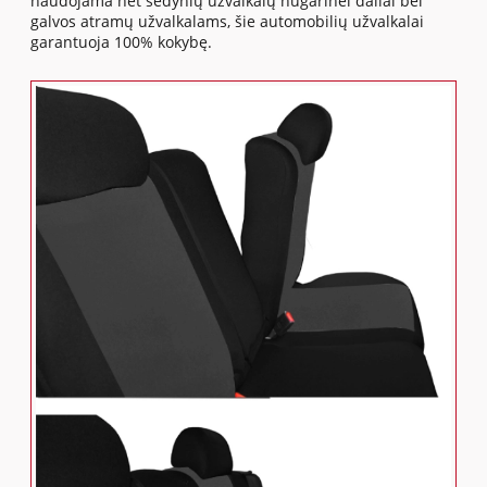
naudojama net sėdynių užvalkalų nugarinei daliai bei
galvos atramų užvalkalams, šie automobilių užvalkalai
garantuoja 100% kokybę.