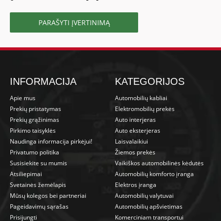
PARAŠYTI ĮVERTINIMĄ
INFORMACIJA
KATEGORIJOS
Apie mus
Automobilių kabliai
Prekių pristatymas
Elektromobilių prekės
Prekių grąžinimas
Auto interjeras
Pirkimo taisyklės
Auto eksterjeras
Naudinga informacija pirkėjui!
Laisvalaikiui
Privatumo politika
Žiemos prekės
Susisiekite su mumis
Vaikiškos automobilinės kėdutės
Atsiliepimai
Automobilių komforto įranga
Svetainės žemėlapis
Elektros įranga
Mūsų kolegos bei partneriai
Automobilių valytuvai
Pageidavimų sąrašas
Automobilių apšvietimas
Prisijungti
Komerciniam transportui