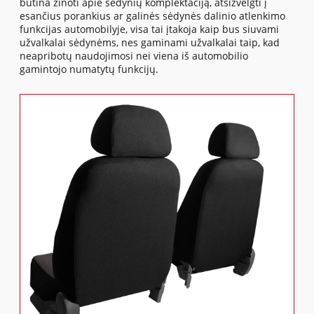
būtina žinoti apie sėdynių komplektaciją, atsižvelgti į
esančius porankius ar galinės sėdynės dalinio atlenkimo
funkcijas automobilyje, visa tai įtakoja kaip bus siuvami
užvalkalai sėdynėms, nes gaminami užvalkalai taip, kad
neapribotų naudojimosi nei viena iš automobilio
gamintojo numatytų funkcijų.