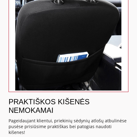
PRAKTIŠKOS KIŠENĖS
NEMOKAMAI
Pageidaujant klientui, priekinių sėdynių atlošų atbulinėse
pusėse prisiūsime praktiškas bei patogias naudoti
kišenes!