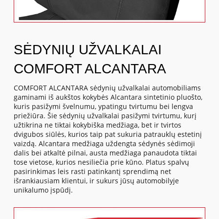
SĖDYNIŲ UŽVALKALAI
COMFORT ALCANTARA
COMFORT ALCANTARA sėdynių užvalkalai automobiliams
gaminami iš aukštos kokybės Alcantara sintetinio pluošto,
kuris pasižymi švelnumu, ypatingu tvirtumu bei lengva
priežiūra. Šie sėdynių užvalkalai pasižymi tvirtumu, kurį
užtikrina ne tiktai kokybiška medžiaga, bet ir tvirtos
dvigubos siūlės, kurios taip pat sukuria patrauklų estetinį
vaizdą. Alcantara medžiaga uždengta sėdynės sėdimoji
dalis bei atkaltė pilnai, austa medžiaga panaudota tiktai
tose vietose, kurios nesiliečia prie kūno. Platus spalvų
pasirinkimas leis rasti patinkantį sprendimą net
išrankiausiam klientui, ir sukurs jūsų automobilyje
unikalumo įspūdį.