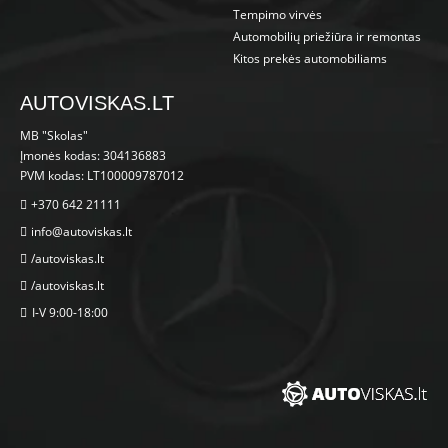
Tempimo virvės
Automobilių priežiūra ir remontas
Kitos prekės automobiliams
AUTOVISKAS.LT
MB "Skolas"
Įmonės kodas: 304136883
PVM kodas: LT100009787012
+370 642 21111
info@autoviskas.lt
/autoviskas.lt
/autoviskas.lt
I-V 9:00-18:00