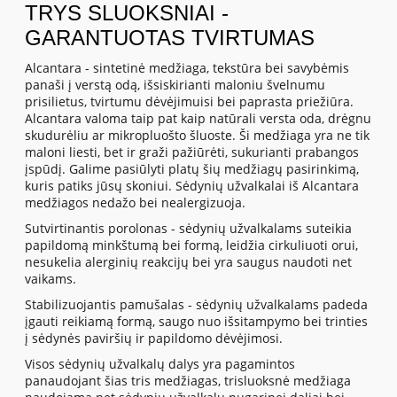
TRYS SLUOKSNIAI -
GARANTUOTAS TVIRTUMAS
Alcantara - sintetinė medžiaga, tekstūra bei savybėmis
panaši į verstą odą, išsiskirianti maloniu švelnumu
prisilietus, tvirtumu dėvėjimuisi bei paprasta priežiūra.
Alcantara valoma taip pat kaip natūrali versta oda, drėgnu
skudurėliu ar mikropluošto šluoste. Ši medžiaga yra ne tik
maloni liesti, bet ir graži pažiūrėti, sukurianti prabangos
įspūdį. Galime pasiūlyti platų šių medžiagų pasirinkimą,
kuris patiks jūsų skoniui. Sėdynių užvalkalai iš Alcantara
medžiagos nedažo bei nealergizuoja.
Sutvirtinantis porolonas - sėdynių užvalkalams suteikia
papildomą minkštumą bei formą, leidžia cirkuliuoti orui,
nesukelia alerginių reakcijų bei yra saugus naudoti net
vaikams.
Stabilizuojantis pamušalas - sėdynių užvalkalams padeda
įgauti reikiamą formą, saugo nuo išsitampymo bei trinties
į sėdynės paviršių ir papildomo dėvėjimosi.
Visos sėdynių užvalkalų dalys yra pagamintos
panaudojant šias tris medžiagas, trisluoksnė medžiaga