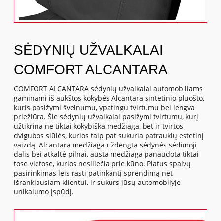
SĖDYNIŲ UŽVALKALAI
COMFORT ALCANTARA
COMFORT ALCANTARA sėdynių užvalkalai automobiliams
gaminami iš aukštos kokybės Alcantara sintetinio pluošto,
kuris pasižymi švelnumu, ypatingu tvirtumu bei lengva
priežiūra. Šie sėdynių užvalkalai pasižymi tvirtumu, kurį
užtikrina ne tiktai kokybiška medžiaga, bet ir tvirtos
dvigubos siūlės, kurios taip pat sukuria patrauklų estetinį
vaizdą. Alcantara medžiaga uždengta sėdynės sėdimoji
dalis bei atkaltė pilnai, austa medžiaga panaudota tiktai
tose vietose, kurios nesiliečia prie kūno. Platus spalvų
pasirinkimas leis rasti patinkantį sprendimą net
išrankiausiam klientui, ir sukurs jūsų automobilyje
unikalumo įspūdį.