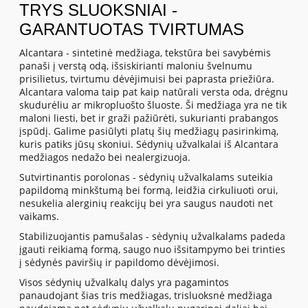
TRYS SLUOKSNIAI -
GARANTUOTAS TVIRTUMAS
Alcantara - sintetinė medžiaga, tekstūra bei savybėmis
panaši į verstą odą, išsiskirianti maloniu švelnumu
prisilietus, tvirtumu dėvėjimuisi bei paprasta priežiūra.
Alcantara valoma taip pat kaip natūrali versta oda, drėgnu
skudurėliu ar mikropluošto šluoste. Ši medžiaga yra ne tik
maloni liesti, bet ir graži pažiūrėti, sukurianti prabangos
įspūdį. Galime pasiūlyti platų šių medžiagų pasirinkimą,
kuris patiks jūsų skoniui. Sėdynių užvalkalai iš Alcantara
medžiagos nedažo bei nealergizuoja.
Sutvirtinantis porolonas - sėdynių užvalkalams suteikia
papildomą minkštumą bei formą, leidžia cirkuliuoti orui,
nesukelia alerginių reakcijų bei yra saugus naudoti net
vaikams.
Stabilizuojantis pamušalas - sėdynių užvalkalams padeda
įgauti reikiamą formą, saugo nuo išsitampymo bei trinties
į sėdynės paviršių ir papildomo dėvėjimosi.
Visos sėdynių užvalkalų dalys yra pagamintos
panaudojant šias tris medžiagas, trisluoksnė medžiaga