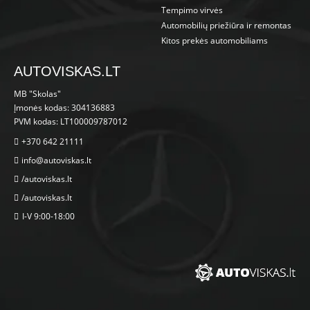
Tempimo virvės
Automobilių priežiūra ir remontas
Kitos prekės automobiliams
AUTOVISKAS.LT
MB "Skolas"
Įmonės kodas: 304136883
PVM kodas: LT100009787012
+370 642 21111
info@autoviskas.lt
/autoviskas.lt
/autoviskas.lt
I-V 9:00-18:00