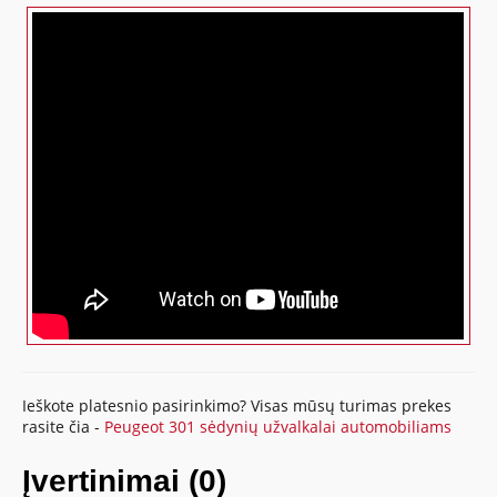
Ieškote platesnio pasirinkimo? Visas mūsų turimas prekes
rasite čia -
Peugeot 301 sėdynių užvalkalai automobiliams
Įvertinimai (0)