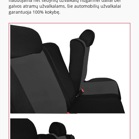
naudojama net sėdynių užvalkalų nugarinei daliai bei
galvos atramų užvalkalams, šie automobilių užvalkalai
garantuoja 100% kokybę.