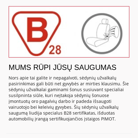
MUMS RŪPI JŪSŲ SAUGUMAS
Nors apie tai galite ir nepagalvoti, sėdynių užvalkalų
pasirinkimas gali būti net gyvybės ar mirties klausimu. Šie
sėdynių užvalkalai gaminami šonus susiuvant specialiai
susilpninta siūle, kuri neįtakoja sėdynių šonuose
įmontuotų oro pagalvių darbo ir padeda išsaugoti
vairuotojo bei keleivių gyvybes. Šių sėdynių užvalkalų
saugumą liudija specialus B28 sertifikatas, išduotas
automobilių įrangą sertifikuojančios įstaigos PIMOT.