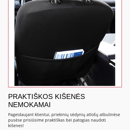
PRAKTIŠKOS KIŠENĖS
NEMOKAMAI
Pageidaujant klientui, priekinių sėdynių atlošų atbulinėse
pusėse prisiūsime praktiškas bei patogias naudoti
kišenes!