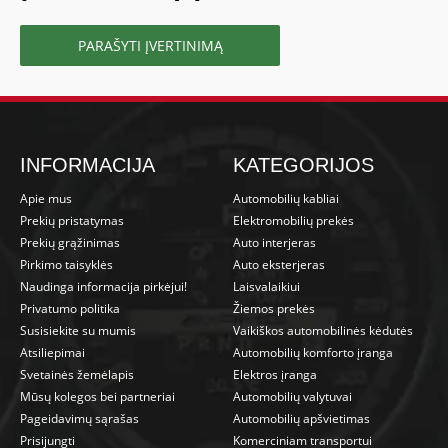
PARAŠYTI ĮVERTINIMĄ
INFORMACIJA
KATEGORIJOS
Apie mus
Automobilių kabliai
Prekių pristatymas
Elektromobilių prekės
Prekių grąžinimas
Auto interjeras
Pirkimo taisyklės
Auto eksterjeras
Naudinga informacija pirkėjui!
Laisvalaikiui
Privatumo politika
Žiemos prekės
Susisiekite su mumis
Vaikiškos automobilinės kėdutės
Atsiliepimai
Automobilių komforto įranga
Svetainės žemėlapis
Elektros įranga
Mūsų kolegos bei partneriai
Automobilių valytuvai
Pageidavimų sąrašas
Automobilių apšvietimas
Prisijungti
Komerciniam transportui