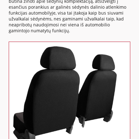
būtina žinoti apie sėdynių komplektaciją, atsižvelgti į
esančius porankius ar galinės sėdynės dalinio atlenkimo
funkcijas automobilyje, visa tai įtakoja kaip bus siuvami
užvalkalai sėdynėms, nes gaminami užvalkalai taip, kad
neapribotų naudojimosi nei viena iš automobilio
gamintojo numatytų funkcijų.