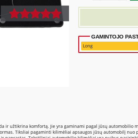
GAMINTOJO PAST
Long
vaizda ir užtikrina komfortą. Jie yra gaminami pagal jūsų automobilio
 formas. Tiksliai pagaminti kilimėliai apsaugos jūsų automobilį nuo
ir paprastas. Tekstiliniai automobilio kilimėliai yra puikus pasirink