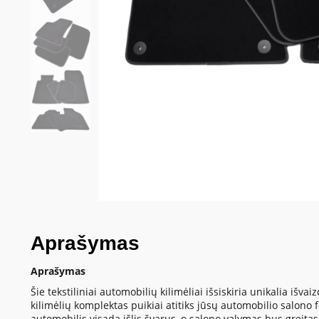
Aprašymas
Aprašymas
Šie tekstiliniai automobilių kilimėliai išsiskiria unikalia iš
kilimėlių komplektas puikiai atitiks jūsų automobilio salono
automobilis visada išlis švarus, o salono valymas bus greitas 