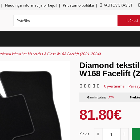
|
Naudinga informacija pirkėjui!
|
Privatumo politika
|
/AUTOVISKAS.LT
Ieškoti
iliniai kilimėliai Mercedes A Class W168 Facelift (2001-2004)
Diamond tekstili
W168 Facelift (
0 įvertinimai
Parašy
Gamintojas:
ATV
Prekės
81.80€
Kiekis