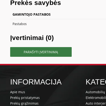
Prekės savybės
GAMINTOJO PASTABOS
Pastabos
Įvertinimai (0)
PARAŠYTI ĮVERTINIMĄ
INFORMACIJA
KATE
Apie mus
Automobilių 
Prekių pristatymas
Elektromobil
Prekių grąžinimas
Auto interje