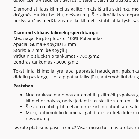
Diamond stiliaus kilimėlius galite rinktis iš trijų skirtingų 
drėgmės, dulkių, bei kitų nešvarumų. Šie kilimėliai yra nep
neslystančios medžiagos, dėl ko kilimėlis stabiliai laikysis sav
Diamond stiliaus kilimėlių specifikacija:
Medžiaga: Kirpto pluošto, 100% Poliamidas
Apačia: Guma + spygliai 3 mm
Storis: 6-7 mm, be spyglių
Viršutinio sluoksnio tankumas - 700 g/m2
Bendras tankumas - 3000 g/m2
Tekstiliniai kilimėliai yra labai paprastai naudojami, pakanka j
didelių pastangų. Jie taip pat suteiks jūsų automobiliui daugia
Pastabos
Nuotraukose matomos automobilių kilimėlių spalvos gali
kilimėlio spalvos, nedvejodami susisiekite su mumis, i
Šie automobilių kilimėliai nėra skirti montuoti ant salo
Mūsų automobilių kilimėliai gali būti šiek tiek didesni
nešvarumų;
Ieškote platesnio pasirinkimo? Visas mūsų turimas prekes ras