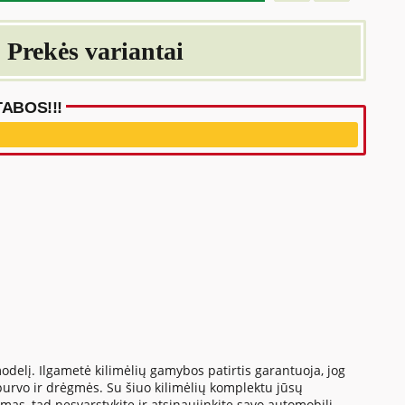
Prekės variantai
ABOS!!!
 modelį. Ilgametė kilimėlių gamybos patirtis garantuoja, jog
 purvo ir drėgmės. Su šiuo kilimėlių komplektu jūsų
imas, tad nesvarstykite ir atsinaujinkite savo automobilį.