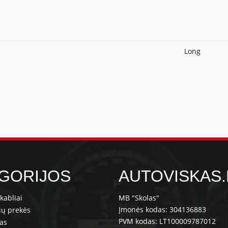
Long
GORIJOS
AUTOVISKAS.
kabliai
MB "Skolas"
Įmonės kodas: 304136883
ių prekės
PVM kodas: LT100009787012
ras