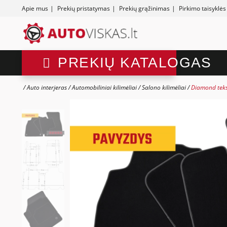
Apie mus
|
Prekių pristatymas
|
Prekių grąžinimas
|
Pirkimo taisyklės
PREKIŲ KATALOGAS
Auto interjeras
Automobiliniai kilimėliai
Salono kilimėliai
Diamond tekst