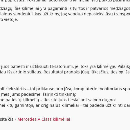
medžiagų. Šie kilimėliai yra pagaminti iš tvirtos ir patvarios medži
ralaidus vandeniui, kas užtikrins, jog vanduo nepasieks jūsų trans
o vietoje.
uos patiesti ir užfiksuoti fiksatoriumi, jei toks yra kilimėlyje. Palai
u išskirtinio stiliaus. Rezultatai pranoks jūsų lūkesčius, tiesiog išsi
 kiek skirtis – tai priklauso nuo jūsų kompiuterio monitoriaus spa
r mes jums padėsime išsirinkti tinkamą;
ne patiestų kilimėlių – tieskite juos tiesiai ant salono dugno;
 nei kitų gamintojų ar originalūs kilimėliai – tai padeda užtikrint
ite čia -
Mercedes A Class kilimėliai