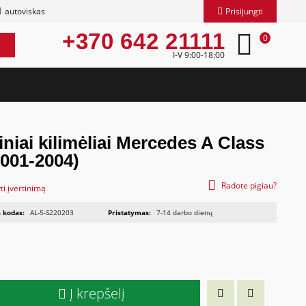
autoviskas
Prisijungti
+370 642 21111
0
I-V 9:00-18:00
niai kilimėliai Mercedes A Class
2001-2004)
Radote pigiau?
ti įvertinimą
 kodas:
AL-5-S220203
Pristatymas:
7-14 darbo dienų
Į krepšelį