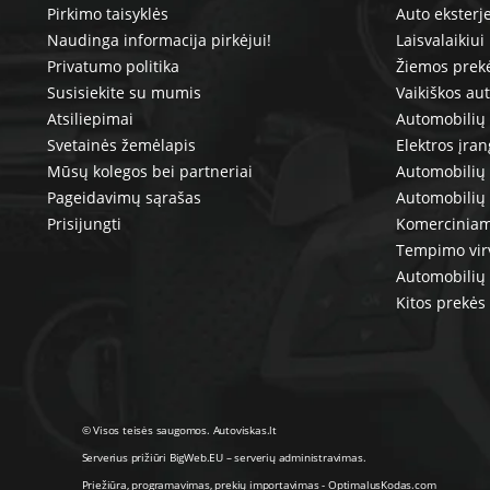
Pirkimo taisyklės
Auto eksterj
Naudinga informacija pirkėjui!
Laisvalaikiui
Privatumo politika
Žiemos prek
Susisiekite su mumis
Vaikiškos au
Atsiliepimai
Automobilių 
Svetainės žemėlapis
Elektros įra
Mūsų kolegos bei partneriai
Automobilių 
Pageidavimų sąrašas
Automobilių
Prisijungti
Komerciniam
Tempimo vir
Automobilių 
Kitos prekės
© Visos teisės saugomos. Autoviskas.lt
Serverius prižiūri
BigWeb.EU
–
serverių administravimas
.
Priežiūra, programavimas
,
prekių importavimas
-
OptimalusKodas.com