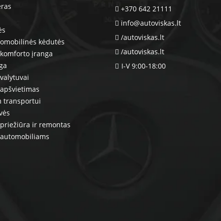
eras
+370 642 21111
info@autoviskas.lt
ės
/autoviskas.lt
tomobilinės kėdutės
/autoviskas.lt
komforto įranga
nga
I-V 9:00-18:00
valytuvai
 apšvietimas
 transportui
vės
priežiūra ir remontas
 automobiliams