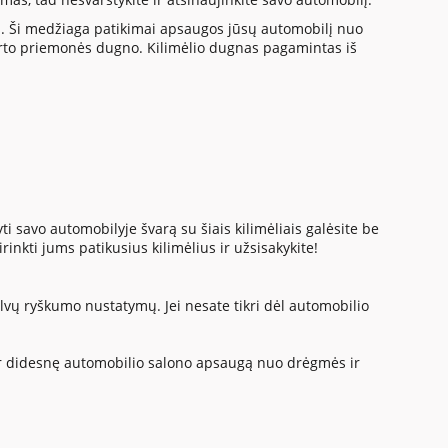
agos. Ši medžiaga patikimai apsaugos jūsų automobilį nuo
porto priemonės dugno. Kilimėlio dugnas pagamintas iš
kyti savo automobilyje švarą su šiais kilimėliais galėsite be
rinkti jums patikusius kilimėlius ir užsisakykite!
lvų ryškumo nustatymų. Jei nesate tikri dėl automobilio
i dar didesnę automobilio salono apsaugą nuo drėgmės ir