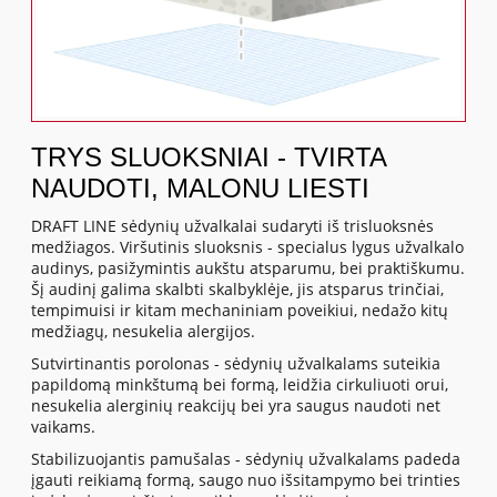
TRYS SLUOKSNIAI - TVIRTA
NAUDOTI, MALONU LIESTI
DRAFT LINE sėdynių užvalkalai sudaryti iš trisluoksnės
medžiagos. Viršutinis sluoksnis - specialus lygus užvalkalo
audinys, pasižymintis aukštu atsparumu, bei praktiškumu.
Šį audinį galima skalbti skalbyklėje, jis atsparus trinčiai,
tempimuisi ir kitam mechaniniam poveikiui, nedažo kitų
medžiagų, nesukelia alergijos.
Sutvirtinantis porolonas - sėdynių užvalkalams suteikia
papildomą minkštumą bei formą, leidžia cirkuliuoti orui,
nesukelia alerginių reakcijų bei yra saugus naudoti net
vaikams.
Stabilizuojantis pamušalas - sėdynių užvalkalams padeda
įgauti reikiamą formą, saugo nuo išsitampymo bei trinties