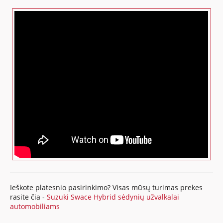
Ieškote platesnio pasirinkimo? Visas mūsų turimas prekes
rasite čia -
Suzuki Swace Hybrid sėdynių užvalkalai
automobiliams