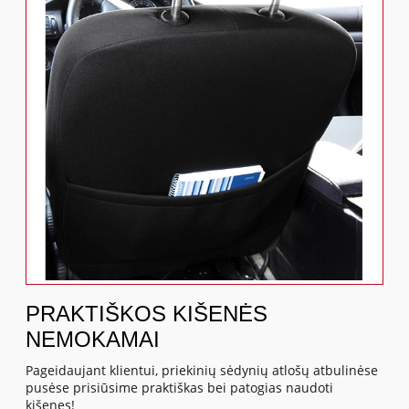
PRAKTIŠKOS KIŠENĖS
NEMOKAMAI
Pageidaujant klientui, priekinių sėdynių atlošų atbulinėse
pusėse prisiūsime praktiškas bei patogias naudoti
kišenes!