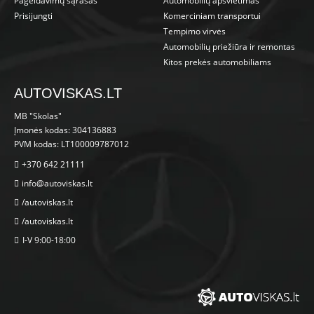
Pageidavimų sąrašas
Automobilių apšvietimas
Prisijungti
Komerciniam transportui
Tempimo virvės
Automobilių priežiūra ir remontas
Kitos prekės automobiliams
AUTOVISKAS.LT
MB "Skolas"
Įmonės kodas: 304136883
PVM kodas: LT100009787012
+370 642 21111
info@autoviskas.lt
/autoviskas.lt
/autoviskas.lt
I-V 9:00-18:00