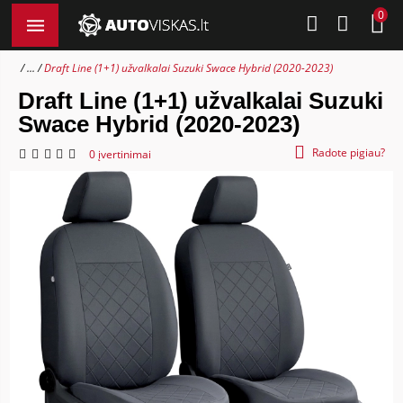
0
...
Draft Line (1+1) užvalkalai Suzuki Swace Hybrid (2020-2023)
Draft Line (1+1) užvalkalai Suzuki
Swace Hybrid (2020-2023)
Radote pigiau?
0 įvertinimai