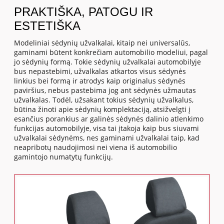
PRAKTIŠKA, PATOGU IR
ESTETIŠKA
Modeliniai sėdynių užvalkalai, kitaip nei universalūs,
gaminami būtent konkrečiam automobilio modeliui, pagal
jo sėdynių formą. Tokie sėdynių užvalkalai automobilyje
bus nepastebimi, užvalkalas atkartos visus sėdynės
linkius bei formą ir atrodys kaip originalus sėdynės
paviršius, nebus pastebima jog ant sėdynės užmautas
užvalkalas. Todėl, užsakant tokius sėdynių užvalkalus,
būtina žinoti apie sėdynių komplektaciją, atsižvelgti į
esančius porankius ar galinės sėdynės dalinio atlenkimo
funkcijas automobilyje, visa tai įtakoja kaip bus siuvami
užvalkalai sėdynėms, nes gaminami užvalkalai taip, kad
neapribotų naudojimosi nei viena iš automobilio
gamintojo numatytų funkcijų.