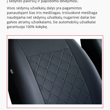
į sėdynės paviršių ir papildomo dėvėjimosi.
Visos sėdynių užvalkalų dalys yra pagamintos
panaudojant šias tris medžiagas, trisluoksnė medžiaga
naudojama net sėdynių užvalkalų nugarinei daliai bei
galvos atramų užvalkalams, šie automobilių užvalkalai
garantuoja 100% kokybę.