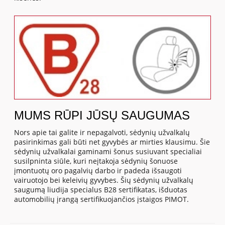
MUMS RŪPI JŪSŲ SAUGUMAS
Nors apie tai galite ir nepagalvoti, sėdynių užvalkalų
pasirinkimas gali būti net gyvybės ar mirties klausimu. Šie
sėdynių užvalkalai gaminami šonus susiuvant specialiai
susilpninta siūle, kuri neįtakoja sėdynių šonuose
įmontuotų oro pagalvių darbo ir padeda išsaugoti
vairuotojo bei keleivių gyvybes. Šių sėdynių užvalkalų
saugumą liudija specialus B28 sertifikatas, išduotas
automobilių įrangą sertifikuojančios įstaigos PIMOT.