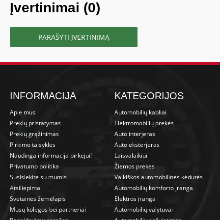
Įvertinimai (0)
PARAŠYTI ĮVERTINIMĄ
INFORMACIJA
KATEGORIJOS
Apie mus
Automobilių kabliai
Prekių pristatymas
Elektromobilių prekės
Prekių grąžinimas
Auto interjeras
Pirkimo taisyklės
Auto eksterjeras
Naudinga informacija pirkėjui!
Laisvalaikiui
Privatumo politika
Žiemos prekės
Susisiekite su mumis
Vaikiškos automobilinės kėdutės
Atsiliepimai
Automobilių komforto įranga
Svetainės žemėlapis
Elektros įranga
Mūsų kolegos bei partneriai
Automobilių valytuvai