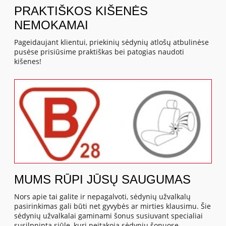
PRAKTIŠKOS KIŠENĖS
NEMOKAMAI
Pageidaujant klientui, priekinių sėdynių atlošų atbulinėse
pusėse prisiūsime praktiškas bei patogias naudoti
kišenes!
MUMS RŪPI JŪSŲ SAUGUMAS
Nors apie tai galite ir nepagalvoti, sėdynių užvalkalų
pasirinkimas gali būti net gyvybės ar mirties klausimu. Šie
sėdynių užvalkalai gaminami šonus susiuvant specialiai
susilpninta siūle, kuri neįtakoja sėdynių šonuose