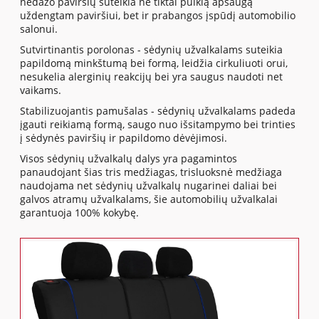
nedažo paviršių suteikia ne tiktai puikią apsaugą
uždengtam paviršiui, bet ir prabangos įspūdį automobilio
salonui.
Sutvirtinantis porolonas - sėdynių užvalkalams suteikia
papildomą minkštumą bei formą, leidžia cirkuliuoti orui,
nesukelia alerginių reakcijų bei yra saugus naudoti net
vaikams.
Stabilizuojantis pamušalas - sėdynių užvalkalams padeda
įgauti reikiamą formą, saugo nuo išsitampymo bei trinties
į sėdynės paviršių ir papildomo dėvėjimosi.
Visos sėdynių užvalkalų dalys yra pagamintos
panaudojant šias tris medžiagas, trisluoksnė medžiaga
naudojama net sėdynių užvalkalų nugarinei daliai bei
galvos atramų užvalkalams, šie automobilių užvalkalai
garantuoja 100% kokybę.