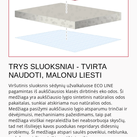
TRYS SLUOKSNIAI - TVIRTA
NAUDOTI, MALONU LIESTI
Viršutinis sluoksnis sėdynių užvalkaluose ECO LINE
pagamintas iš aukščiausios klasės dirbtinės eko odos. Ši
medžiaga yra aukščiausio lygio sintetinis natūralios odos
pakaitalas, sunkiai atskiriama nuo natūralios odos.
Medžiaga pasižymi aukščiausio lygio atsparumu trinčiai ir
dėvėjimuisi, mechaniniams pažeidimams, taip pat
medžiaga visiškai nepraleidžia bei neabsorbuoja skysčių,
tad net išsiliejęs kavos puodukas nepridarys didesnių
problemų. Ši medžiaga atspari saulės poveikiui, neblunka,