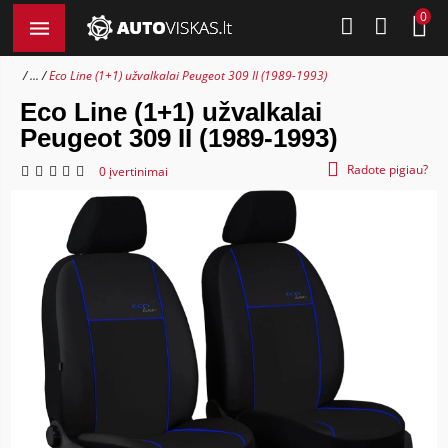
0
...
Eco Line (1+1) užvalkalai Peugeot 309 II (1989-1993)
Eco Line (1+1) užvalkalai
Peugeot 309 II (1989-1993)
Radote pigiau?
0 įvertinimai