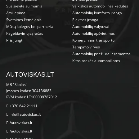
Susisiekite su mumis
Vaikiškos automobilinės kėdutės
Atsiliepimai
Automobilių komforto įranga
Svetainės žemėlapis
Elektros įranga
Mūsų kolegos bei partneriai
Automobilių valytuvai
Pageidavimų sąrašas
Automobilių apšvietimas
Prisijungti
Komerciniam transportui
Tempimo virvės
Automobilių priežiūra ir remontas
Kitos prekės automobiliams
AUTOVISKAS.LT
MB "Skolas"
Įmonės kodas: 304136883
PVM kodas: LT100009787012
+370 642 21111
info@autoviskas.lt
/autoviskas.lt
/autoviskas.lt