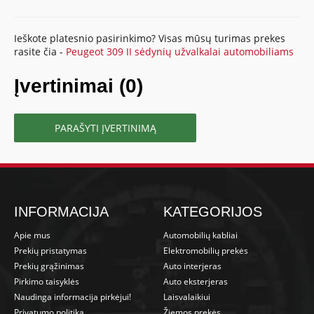
Ieškote platesnio pasirinkimo? Visas mūsų turimas prekes
rasite čia -
Peugeot 309 II sėdynių užvalkalai automobiliams
Įvertinimai (0)
PARAŠYTI ĮVERTINIMĄ
INFORMACIJA
KATEGORIJOS
Apie mus
Automobilių kabliai
Prekių pristatymas
Elektromobilių prekės
Prekių grąžinimas
Auto interjeras
Pirkimo taisyklės
Auto eksterjeras
Naudinga informacija pirkėjui!
Laisvalaikiui
Privatumo politika
Žiemos prekės