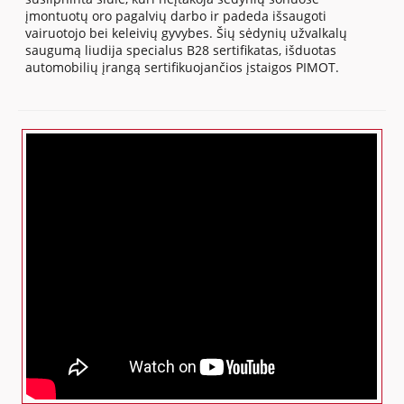
įmontuotų oro pagalvių darbo ir padeda išsaugoti
vairuotojo bei keleivių gyvybes. Šių sėdynių užvalkalų
saugumą liudija specialus B28 sertifikatas, išduotas
automobilių įrangą sertifikuojančios įstaigos PIMOT.