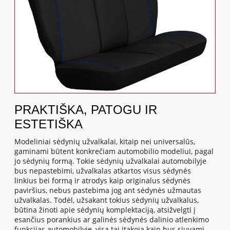
PRAKTIŠKA, PATOGU IR
ESTETIŠKA
Modeliniai sėdynių užvalkalai, kitaip nei universalūs,
gaminami būtent konkrečiam automobilio modeliui, pagal
jo sėdynių formą. Tokie sėdynių užvalkalai automobilyje
bus nepastebimi, užvalkalas atkartos visus sėdynės
linkius bei formą ir atrodys kaip originalus sėdynės
paviršius, nebus pastebima jog ant sėdynės užmautas
užvalkalas. Todėl, užsakant tokius sėdynių užvalkalus,
būtina žinoti apie sėdynių komplektaciją, atsižvelgti į
esančius porankius ar galinės sėdynės dalinio atlenkimo
funkcijas automobilyje, visa tai įtakoja kaip bus siuvami