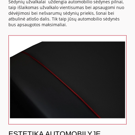
Sėdynių užvalkalai uždengia automobilio sėdynes pilnai,
taip išlaikomas užvalkalo vientisumas bei apsaugomi nuo
dėvėjimosi bei nešvarumų sėdynių priekis, šonai bei
atbulinė atlošo dalis. Tik taip jūsų automobilio sėdynės
bus apsaugotos maksimaliai.
ESTETIKA AUTOMOBILYJE