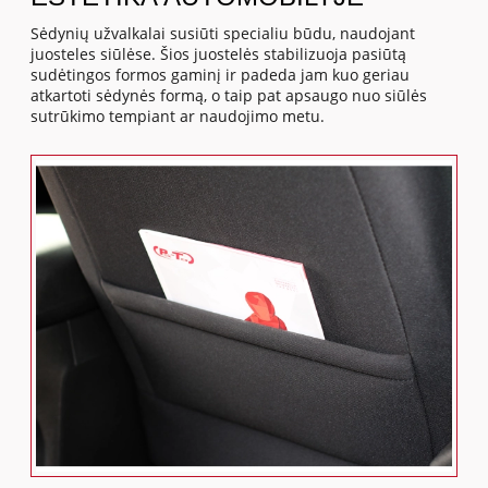
Sėdynių užvalkalai susiūti specialiu būdu, naudojant
juosteles siūlėse. Šios juostelės stabilizuoja pasiūtą
sudėtingos formos gaminį ir padeda jam kuo geriau
atkartoti sėdynės formą, o taip pat apsaugo nuo siūlės
sutrūkimo tempiant ar naudojimo metu.