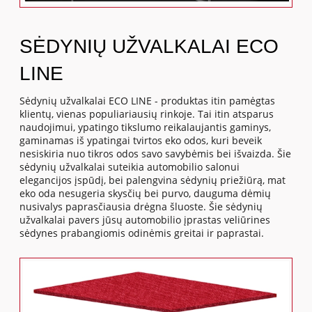
SĖDYNIŲ UŽVALKALAI ECO
LINE
Sėdynių užvalkalai ECO LINE - produktas itin pamėgtas
klientų, vienas populiariausių rinkoje. Tai itin atsparus
naudojimui, ypatingo tikslumo reikalaujantis gaminys,
gaminamas iš ypatingai tvirtos eko odos, kuri beveik
nesiskiria nuo tikros odos savo savybėmis bei išvaizda. Šie
sėdynių užvalkalai suteikia automobilio salonui
elegancijos įspūdį, bei palengvina sėdynių priežiūrą, mat
eko oda nesugeria skysčių bei purvo, dauguma dėmių
nusivalys paprasčiausia drėgna šluoste. Šie sėdynių
užvalkalai pavers jūsų automobilio įprastas veliūrines
sėdynes prabangiomis odinėmis greitai ir paprastai.