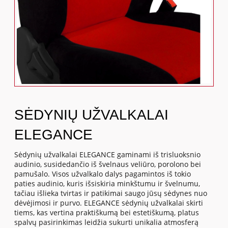
SĖDYNIŲ UŽVALKALAI
ELEGANCE
Sėdynių užvalkalai ELEGANCE gaminami iš trisluoksnio
audinio, susidedančio iš švelnaus veliūro, porolono bei
pamušalo. Visos užvalkalo dalys pagamintos iš tokio
paties audinio, kuris išsiskiria minkštumu ir švelnumu,
tačiau išlieka tvirtas ir patikimai saugo jūsų sėdynes nuo
dėvėjimosi ir purvo. ELEGANCE sėdynių užvalkalai skirti
tiems, kas vertina praktiškumą bei estetiškumą, platus
spalvų pasirinkimas leidžia sukurti unikalia atmosferą