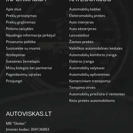
Apie mus
Automobilių kabliai
Prekių pristatymas
Elektromobilių prekės
Prekių grąžinimas
Auto interjeras
Pirkimo taisyklės
Auto eksterjeras
Naudinga informacija pirkėjui!
Laisvalaikiui
Privatumo politika
Žiemos prekės
Susisiekite su mumis
Vaikiškos automobilinės kėdutės
Atsiliepimai
Automobilių komforto įranga
Svetainės žemėlapis
Elektros įranga
Mūsų kolegos bei partneriai
Automobilių valytuvai
Pageidavimų sąrašas
Automobilių apšvietimas
Prisijungti
Komerciniam transportui
Tempimo virvės
Automobilių priežiūra ir remontas
Kitos prekės automobiliams
AUTOVISKAS.LT
MB "Skolas"
Įmonės kodas: 304136883