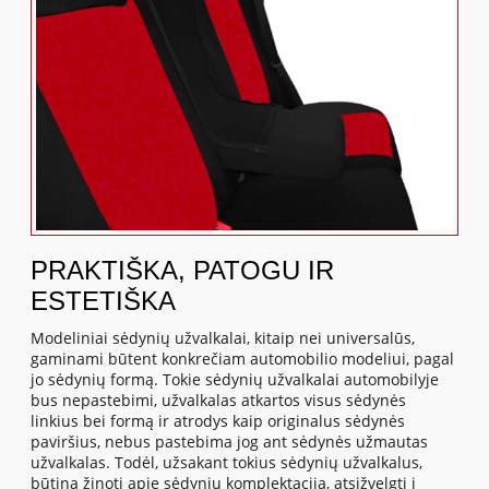
PRAKTIŠKA, PATOGU IR
ESTETIŠKA
Modeliniai sėdynių užvalkalai, kitaip nei universalūs,
gaminami būtent konkrečiam automobilio modeliui, pagal
jo sėdynių formą. Tokie sėdynių užvalkalai automobilyje
bus nepastebimi, užvalkalas atkartos visus sėdynės
linkius bei formą ir atrodys kaip originalus sėdynės
paviršius, nebus pastebima jog ant sėdynės užmautas
užvalkalas. Todėl, užsakant tokius sėdynių užvalkalus,
būtina žinoti apie sėdynių komplektaciją, atsižvelgti į