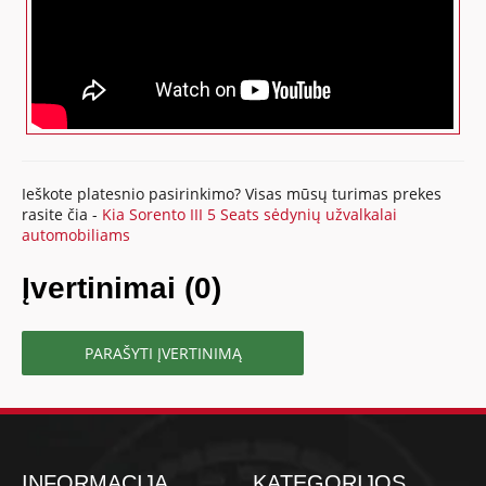
Ieškote platesnio pasirinkimo? Visas mūsų turimas prekes
rasite čia -
Kia Sorento III 5 Seats sėdynių užvalkalai
automobiliams
Įvertinimai (0)
PARAŠYTI ĮVERTINIMĄ
INFORMACIJA
KATEGORIJOS