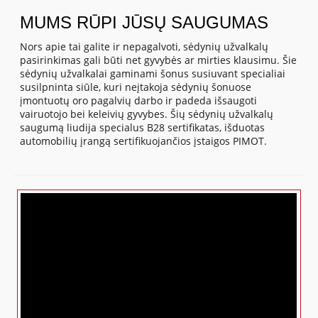
MUMS RŪPI JŪSŲ SAUGUMAS
Nors apie tai galite ir nepagalvoti, sėdynių užvalkalų
pasirinkimas gali būti net gyvybės ar mirties klausimu. Šie
sėdynių užvalkalai gaminami šonus susiuvant specialiai
susilpninta siūle, kuri neįtakoja sėdynių šonuose
įmontuotų oro pagalvių darbo ir padeda išsaugoti
vairuotojo bei keleivių gyvybes. Šių sėdynių užvalkalų
saugumą liudija specialus B28 sertifikatas, išduotas
automobilių įrangą sertifikuojančios įstaigos PIMOT.