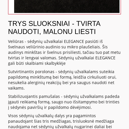
TRYS SLUOKSNIAI - TVIRTA
NAUDOTI, MALONU LIESTI
Veliūras - sėdynių užvalkalai ELEGANCE pasiūti iš
švelnaus veliūrinio audinio su mikro plaušeliais. Šis
audinys minkštas ir švelnus prisiliesti, tačiau tuo pat metu
tvirtas ir lengvai valomas. Sėdynių užvalkalai ELEGANCE
gali būti skalbiami skalbyklėje
Sutvirtinantis porolonas - sėdynių užvalkalams suteikia
papildomą minkštumą bei formą, leidžia cirkuliuoti orui,
nesukelia alerginių reakcijų bei yra saugus naudoti net
vaikams.
Stabilizuojantis pamušalas - sėdynių užvalkalams padeda
įgauti reikiamą formą, saugo nuo išsitampymo bei trinties
į sėdynės paviršių ir papildomo dėvėjimosi.
Visos sėdynių užvalkalų dalys yra pagamintos
panaudojant šias tris medžiagas, trisluoksnė medžiaga
naudojama net sėdynių užvalkalų nugarinei daliai bei