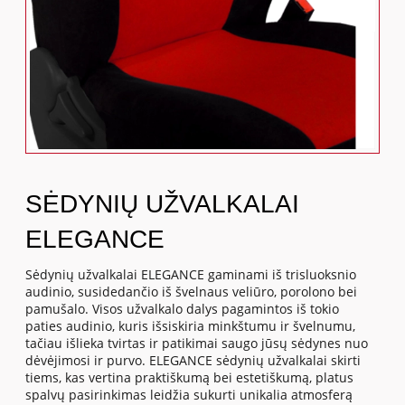
SĖDYNIŲ UŽVALKALAI
ELEGANCE
Sėdynių užvalkalai ELEGANCE gaminami iš trisluoksnio
audinio, susidedančio iš švelnaus veliūro, porolono bei
pamušalo. Visos užvalkalo dalys pagamintos iš tokio
paties audinio, kuris išsiskiria minkštumu ir švelnumu,
tačiau išlieka tvirtas ir patikimai saugo jūsų sėdynes nuo
dėvėjimosi ir purvo. ELEGANCE sėdynių užvalkalai skirti
tiems, kas vertina praktiškumą bei estetiškumą, platus
spalvų pasirinkimas leidžia sukurti unikalia atmosferą