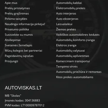
Apie mus
Automobilių kabliai
Prekių pristatymas
Elektromobilių prekės
Prekių grąžinimas
Auto interjeras
Pirkimo taisyklės
Auto eksterjeras
Naudinga informacija pirkėjui!
Laisvalaikiui
Privatumo politika
Žiemos prekės
Susisiekite su mumis
Vaikiškos automobilinės kėdutės
Atsiliepimai
Automobilių komforto įranga
Svetainės žemėlapis
Elektros įranga
Mūsų kolegos bei partneriai
Automobilių valytuvai
Pageidavimų sąrašas
Automobilių apšvietimas
Prisijungti
Komerciniam transportui
Tempimo virvės
Automobilių priežiūra ir remontas
Kitos prekės automobiliams
AUTOVISKAS.LT
MB "Skolas"
Įmonės kodas: 304136883
PVM kodas: LT100009787012