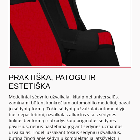
PRAKTIŠKA, PATOGU IR
ESTETIŠKA
Modeliniai sėdynių užvalkalai, kitaip nei universalūs,
gaminami būtent konkrečiam automobilio modeliui, pagal
jo sėdynių formą. Tokie sėdynių užvalkalai automobilyje
bus nepastebimi, užvalkalas atkartos visus sėdynės
linkius bei formą ir atrodys kaip originalus sėdynės
paviršius, nebus pastebima jog ant sėdynės užmautas
užvalkalas. Todėl, užsakant tokius sėdynių užvalkalus,
būtina žinoti apie sėdynių komplektaciją, atsižvelgti į