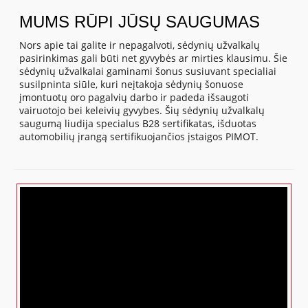
MUMS RŪPI JŪSŲ SAUGUMAS
Nors apie tai galite ir nepagalvoti, sėdynių užvalkalų
pasirinkimas gali būti net gyvybės ar mirties klausimu. Šie
sėdynių užvalkalai gaminami šonus susiuvant specialiai
susilpninta siūle, kuri neįtakoja sėdynių šonuose
įmontuotų oro pagalvių darbo ir padeda išsaugoti
vairuotojo bei keleivių gyvybes. Šių sėdynių užvalkalų
saugumą liudija specialus B28 sertifikatas, išduotas
automobilių įrangą sertifikuojančios įstaigos PIMOT.