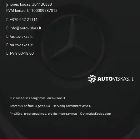
Įmonės kodas: 304136883
PVM kodas: LT100009787012
+370 642 21111
info@autoviskas.lt
/autoviskas.lt
/autoviskas.lt
I-V 9:00-18:00
© Visos teisės saugomos. Autoviskas.lt
Serverius prižiūri
BigWeb.EU
–
serverių administravimas
.
Priežiūra, programavimas
,
prekių importavimas
-
OptimalusKodas.com