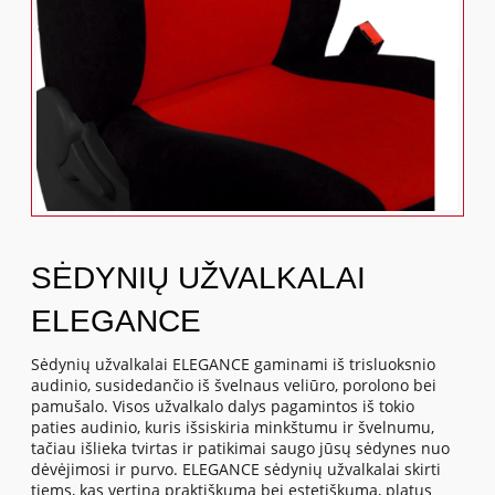
SĖDYNIŲ UŽVALKALAI
ELEGANCE
Sėdynių užvalkalai ELEGANCE gaminami iš trisluoksnio
audinio, susidedančio iš švelnaus veliūro, porolono bei
pamušalo. Visos užvalkalo dalys pagamintos iš tokio
paties audinio, kuris išsiskiria minkštumu ir švelnumu,
tačiau išlieka tvirtas ir patikimai saugo jūsų sėdynes nuo
dėvėjimosi ir purvo. ELEGANCE sėdynių užvalkalai skirti
tiems, kas vertina praktiškumą bei estetiškumą, platus