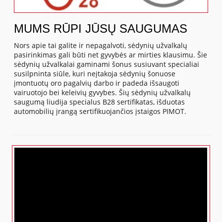
MUMS RŪPI JŪSŲ SAUGUMAS
Nors apie tai galite ir nepagalvoti, sėdynių užvalkalų
pasirinkimas gali būti net gyvybės ar mirties klausimu. Šie
sėdynių užvalkalai gaminami šonus susiuvant specialiai
susilpninta siūle, kuri neįtakoja sėdynių šonuose
įmontuotų oro pagalvių darbo ir padeda išsaugoti
vairuotojo bei keleivių gyvybes. Šių sėdynių užvalkalų
saugumą liudija specialus B28 sertifikatas, išduotas
automobilių įrangą sertifikuojančios įstaigos PIMOT.