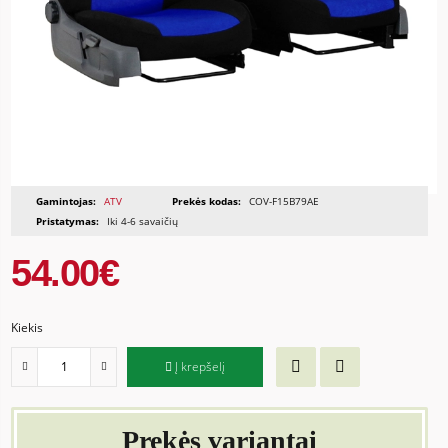
Gamintojas:
ATV
Prekės kodas:
COV-F15B79AE
Pristatymas:
Iki 4-6 savaičių
54.00€
Kiekis
Į krepšelį
Prekės variantai