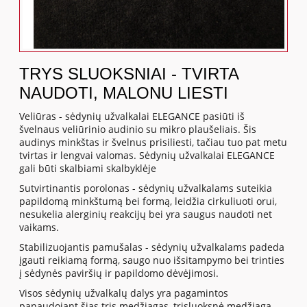
TRYS SLUOKSNIAI - TVIRTA
NAUDOTI, MALONU LIESTI
Veliūras - sėdynių užvalkalai ELEGANCE pasiūti iš
švelnaus veliūrinio audinio su mikro plaušeliais. Šis
audinys minkštas ir švelnus prisiliesti, tačiau tuo pat metu
tvirtas ir lengvai valomas. Sėdynių užvalkalai ELEGANCE
gali būti skalbiami skalbyklėje
Sutvirtinantis porolonas - sėdynių užvalkalams suteikia
papildomą minkštumą bei formą, leidžia cirkuliuoti orui,
nesukelia alerginių reakcijų bei yra saugus naudoti net
vaikams.
Stabilizuojantis pamušalas - sėdynių užvalkalams padeda
įgauti reikiamą formą, saugo nuo išsitampymo bei trinties
į sėdynės paviršių ir papildomo dėvėjimosi.
Visos sėdynių užvalkalų dalys yra pagamintos
panaudojant šias tris medžiagas, trisluoksnė medžiaga