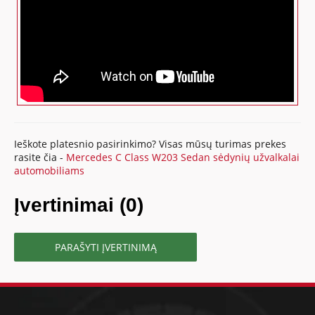
Ieškote platesnio pasirinkimo? Visas mūsų turimas prekes
rasite čia -
Mercedes C Class W203 Sedan sėdynių užvalkalai
automobiliams
Įvertinimai (0)
PARAŠYTI ĮVERTINIMĄ