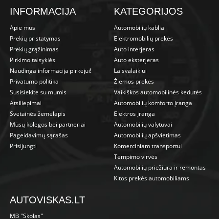
INFORMACIJA
KATEGORIJOS
Apie mus
Automobilių kabliai
Prekių pristatymas
Elektromobilių prekės
Prekių grąžinimas
Auto interjeras
Pirkimo taisyklės
Auto eksterjeras
Naudinga informacija pirkėjui!
Laisvalaikiui
Privatumo politika
Žiemos prekės
Susisiekite su mumis
Vaikiškos automobilinės kėdutės
Atsiliepimai
Automobilių komforto įranga
Svetainės žemėlapis
Elektros įranga
Mūsų kolegos bei partneriai
Automobilių valytuvai
Pageidavimų sąrašas
Automobilių apšvietimas
Prisijungti
Komerciniam transportui
Tempimo virvės
Automobilių priežiūra ir remontas
Kitos prekės automobiliams
AUTOVISKAS.LT
MB "Skolas"