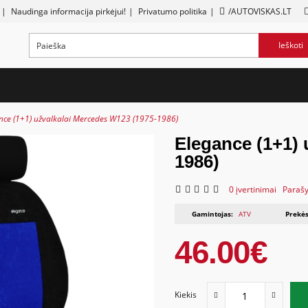
|
Naudinga informacija pirkėjui!
|
Privatumo politika
|
/AUTOVISKAS.LT
Ieškoti
nce (1+1) užvalkalai Mercedes W123 (1975-1986)
Elegance (1+1) 
1986)
0 įvertinimai
Parašy
Gamintojas:
ATV
Prekės
46.00€
Kiekis