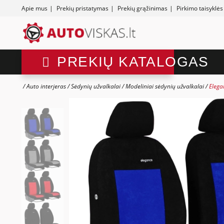
Apie mus
|
Prekių pristatymas
|
Prekių grąžinimas
|
Pirkimo taisyklės
PREKIŲ KATALOGAS
Auto interjeras
Sėdynių užvalkalai
Modeliniai sėdynių užvalkalai
Elega