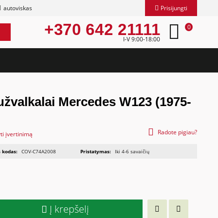
autoviskas
Prisijungti
+370 642 21111
0
I-V 9:00-18:00
užvalkalai Mercedes W123 (1975-
Radote pigiau?
ti įvertinimą
 kodas:
COV-C74A2008
Pristatymas:
Iki 4-6 savaičių
Į krepšelį