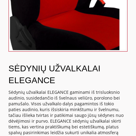
SĖDYNIŲ UŽVALKALAI
ELEGANCE
Sėdynių užvalkalai ELEGANCE gaminami iš trisluoksnio
audinio, susidedančio iš švelnaus veliūro, porolono bei
pamušalo. Visos užvalkalo dalys pagamintos iš tokio
paties audinio, kuris išsiskiria minkštumu ir švelnumu,
tačiau išlieka tvirtas ir patikimai saugo jūsų sėdynes nuo
dėvėjimosi ir purvo. ELEGANCE sėdynių užvalkalai skirti
tiems, kas vertina praktiškumą bei estetiškumą, platus
spalvų pasirinkimas leidžia sukurti unikalia atmosferą