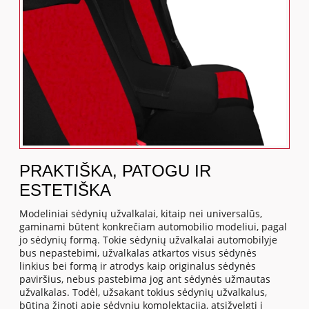
PRAKTIŠKA, PATOGU IR
ESTETIŠKA
Modeliniai sėdynių užvalkalai, kitaip nei universalūs,
gaminami būtent konkrečiam automobilio modeliui, pagal
jo sėdynių formą. Tokie sėdynių užvalkalai automobilyje
bus nepastebimi, užvalkalas atkartos visus sėdynės
linkius bei formą ir atrodys kaip originalus sėdynės
paviršius, nebus pastebima jog ant sėdynės užmautas
užvalkalas. Todėl, užsakant tokius sėdynių užvalkalus,
būtina žinoti apie sėdynių komplektaciją, atsižvelgti į