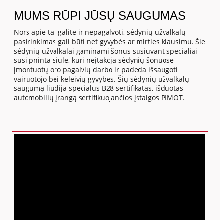
MUMS RŪPI JŪSŲ SAUGUMAS
Nors apie tai galite ir nepagalvoti, sėdynių užvalkalų
pasirinkimas gali būti net gyvybės ar mirties klausimu. Šie
sėdynių užvalkalai gaminami šonus susiuvant specialiai
susilpninta siūle, kuri neįtakoja sėdynių šonuose
įmontuotų oro pagalvių darbo ir padeda išsaugoti
vairuotojo bei keleivių gyvybes. Šių sėdynių užvalkalų
saugumą liudija specialus B28 sertifikatas, išduotas
automobilių įrangą sertifikuojančios įstaigos PIMOT.