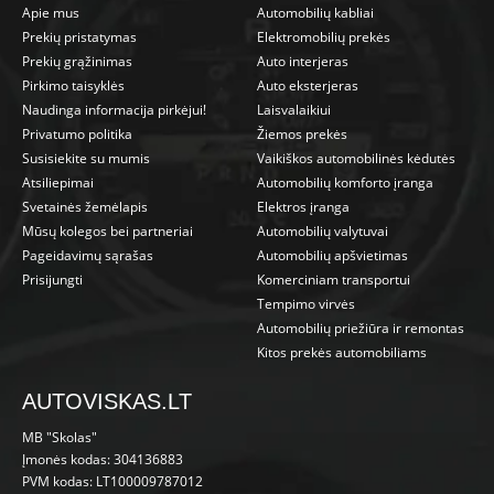
Apie mus
Automobilių kabliai
Prekių pristatymas
Elektromobilių prekės
Prekių grąžinimas
Auto interjeras
Pirkimo taisyklės
Auto eksterjeras
Naudinga informacija pirkėjui!
Laisvalaikiui
Privatumo politika
Žiemos prekės
Susisiekite su mumis
Vaikiškos automobilinės kėdutės
Atsiliepimai
Automobilių komforto įranga
Svetainės žemėlapis
Elektros įranga
Mūsų kolegos bei partneriai
Automobilių valytuvai
Pageidavimų sąrašas
Automobilių apšvietimas
Prisijungti
Komerciniam transportui
Tempimo virvės
Automobilių priežiūra ir remontas
Kitos prekės automobiliams
AUTOVISKAS.LT
MB "Skolas"
Įmonės kodas: 304136883
PVM kodas: LT100009787012