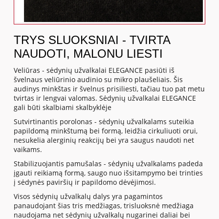
TRYS SLUOKSNIAI - TVIRTA
NAUDOTI, MALONU LIESTI
Veliūras - sėdynių užvalkalai ELEGANCE pasiūti iš
švelnaus veliūrinio audinio su mikro plaušeliais. Šis
audinys minkštas ir švelnus prisiliesti, tačiau tuo pat metu
tvirtas ir lengvai valomas. Sėdynių užvalkalai ELEGANCE
gali būti skalbiami skalbyklėje
Sutvirtinantis porolonas - sėdynių užvalkalams suteikia
papildomą minkštumą bei formą, leidžia cirkuliuoti orui,
nesukelia alerginių reakcijų bei yra saugus naudoti net
vaikams.
Stabilizuojantis pamušalas - sėdynių užvalkalams padeda
įgauti reikiamą formą, saugo nuo išsitampymo bei trinties
į sėdynės paviršių ir papildomo dėvėjimosi.
Visos sėdynių užvalkalų dalys yra pagamintos
panaudojant šias tris medžiagas, trisluoksnė medžiaga
naudojama net sėdynių užvalkalų nugarinei daliai bei