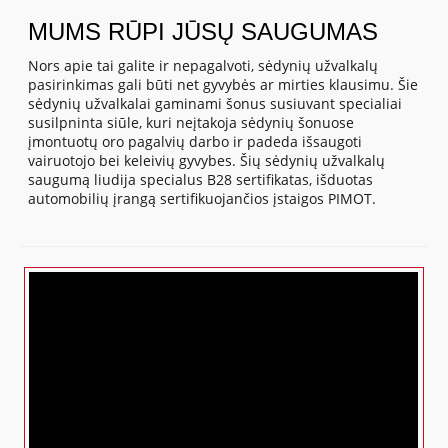
MUMS RŪPI JŪSŲ SAUGUMAS
Nors apie tai galite ir nepagalvoti, sėdynių užvalkalų
pasirinkimas gali būti net gyvybės ar mirties klausimu. Šie
sėdynių užvalkalai gaminami šonus susiuvant specialiai
susilpninta siūle, kuri neįtakoja sėdynių šonuose
įmontuotų oro pagalvių darbo ir padeda išsaugoti
vairuotojo bei keleivių gyvybes. Šių sėdynių užvalkalų
saugumą liudija specialus B28 sertifikatas, išduotas
automobilių įrangą sertifikuojančios įstaigos PIMOT.