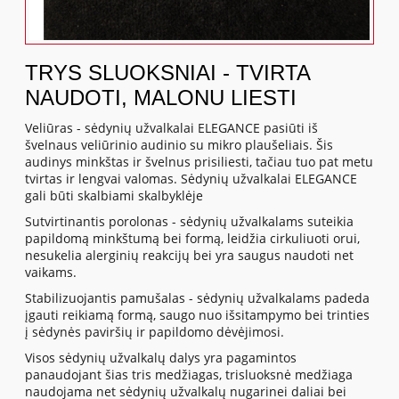
TRYS SLUOKSNIAI - TVIRTA
NAUDOTI, MALONU LIESTI
Veliūras - sėdynių užvalkalai ELEGANCE pasiūti iš
švelnaus veliūrinio audinio su mikro plaušeliais. Šis
audinys minkštas ir švelnus prisiliesti, tačiau tuo pat metu
tvirtas ir lengvai valomas. Sėdynių užvalkalai ELEGANCE
gali būti skalbiami skalbyklėje
Sutvirtinantis porolonas - sėdynių užvalkalams suteikia
papildomą minkštumą bei formą, leidžia cirkuliuoti orui,
nesukelia alerginių reakcijų bei yra saugus naudoti net
vaikams.
Stabilizuojantis pamušalas - sėdynių užvalkalams padeda
įgauti reikiamą formą, saugo nuo išsitampymo bei trinties
į sėdynės paviršių ir papildomo dėvėjimosi.
Visos sėdynių užvalkalų dalys yra pagamintos
panaudojant šias tris medžiagas, trisluoksnė medžiaga
naudojama net sėdynių užvalkalų nugarinei daliai bei