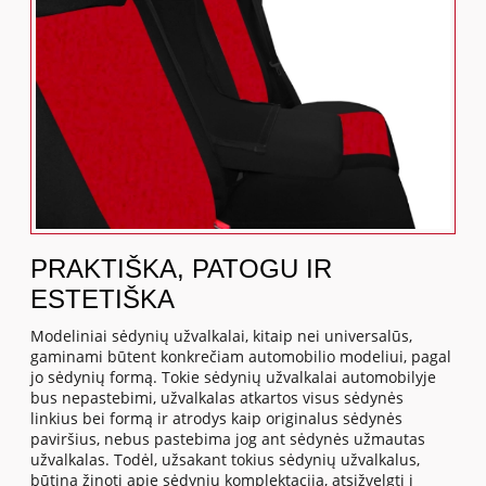
PRAKTIŠKA, PATOGU IR
ESTETIŠKA
Modeliniai sėdynių užvalkalai, kitaip nei universalūs,
gaminami būtent konkrečiam automobilio modeliui, pagal
jo sėdynių formą. Tokie sėdynių užvalkalai automobilyje
bus nepastebimi, užvalkalas atkartos visus sėdynės
linkius bei formą ir atrodys kaip originalus sėdynės
paviršius, nebus pastebima jog ant sėdynės užmautas
užvalkalas. Todėl, užsakant tokius sėdynių užvalkalus,
būtina žinoti apie sėdynių komplektaciją, atsižvelgti į