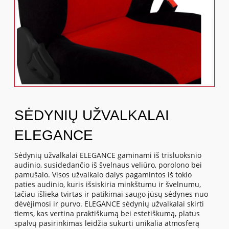
SĖDYNIŲ UŽVALKALAI
ELEGANCE
Sėdynių užvalkalai ELEGANCE gaminami iš trisluoksnio
audinio, susidedančio iš švelnaus veliūro, porolono bei
pamušalo. Visos užvalkalo dalys pagamintos iš tokio
paties audinio, kuris išsiskiria minkštumu ir švelnumu,
tačiau išlieka tvirtas ir patikimai saugo jūsų sėdynes nuo
dėvėjimosi ir purvo. ELEGANCE sėdynių užvalkalai skirti
tiems, kas vertina praktiškumą bei estetiškumą, platus
spalvų pasirinkimas leidžia sukurti unikalia atmosferą