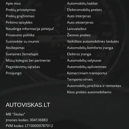
Apie mus
Automobilių kabliai
Prekių pristatymas
Elektromobilių prekės
Prekių grąžinimas
Auto interjeras
Pirkimo taisyklės
Auto eksterjeras
Naudinga informacija pirkėjui!
Laisvalaikiui
Privatumo politika
Žiemos prekės
Susisiekite su mumis
Vaikiškos automobilinės kėdutės
Atsiliepimai
Automobilių komforto įranga
Svetainės žemėlapis
Elektros įranga
Mūsų kolegos bei partneriai
Automobilių valytuvai
Pageidavimų sąrašas
Automobilių apšvietimas
Prisijungti
Komerciniam transportui
Tempimo virvės
Automobilių priežiūra ir remontas
Kitos prekės automobiliams
AUTOVISKAS.LT
MB "Skolas"
Įmonės kodas: 304136883
PVM kodas: LT100009787012