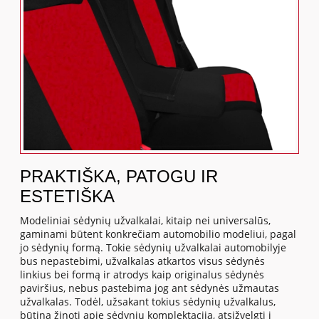
PRAKTIŠKA, PATOGU IR
ESTETIŠKA
Modeliniai sėdynių užvalkalai, kitaip nei universalūs,
gaminami būtent konkrečiam automobilio modeliui, pagal
jo sėdynių formą. Tokie sėdynių užvalkalai automobilyje
bus nepastebimi, užvalkalas atkartos visus sėdynės
linkius bei formą ir atrodys kaip originalus sėdynės
paviršius, nebus pastebima jog ant sėdynės užmautas
užvalkalas. Todėl, užsakant tokius sėdynių užvalkalus,
būtina žinoti apie sėdynių komplektaciją, atsižvelgti į