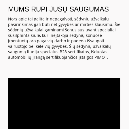
MUMS RŪPI JŪSŲ SAUGUMAS
Nors apie tai galite ir nepagalvoti, sėdynių užvalkalų
pasirinkimas gali būti net gyvybės ar mirties klausimu. Šie
sėdynių užvalkalai gaminami šonus susiuvant specialiai
susilpninta siūle, kuri neįtakoja sėdynių šonuose
įmontuotų oro pagalvių darbo ir padeda išsaugoti
vairuotojo bei keleivių gyvybes. Šių sėdynių užvalkalų
saugumą liudija specialus B28 sertifikatas, išduotas
automobilių įrangą sertifikuojančios įstaigos PIMOT.