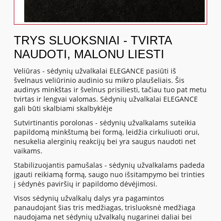
TRYS SLUOKSNIAI - TVIRTA
NAUDOTI, MALONU LIESTI
Veliūras - sėdynių užvalkalai ELEGANCE pasiūti iš
švelnaus veliūrinio audinio su mikro plaušeliais. Šis
audinys minkštas ir švelnus prisiliesti, tačiau tuo pat metu
tvirtas ir lengvai valomas. Sėdynių užvalkalai ELEGANCE
gali būti skalbiami skalbyklėje
Sutvirtinantis porolonas - sėdynių užvalkalams suteikia
papildomą minkštumą bei formą, leidžia cirkuliuoti orui,
nesukelia alerginių reakcijų bei yra saugus naudoti net
vaikams.
Stabilizuojantis pamušalas - sėdynių užvalkalams padeda
įgauti reikiamą formą, saugo nuo išsitampymo bei trinties
į sėdynės paviršių ir papildomo dėvėjimosi.
Visos sėdynių užvalkalų dalys yra pagamintos
panaudojant šias tris medžiagas, trisluoksnė medžiaga
naudojama net sėdynių užvalkalų nugarinei daliai bei