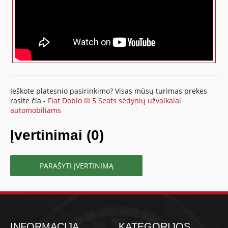
Ieškote platesnio pasirinkimo? Visas mūsų turimas prekes
rasite čia -
Fiat Doblo III 5 Seats sėdynių užvalkalai
automobiliams
Įvertinimai (0)
PARAŠYTI ĮVERTINIMĄ
INFORMACIJA
KATEGORIJOS