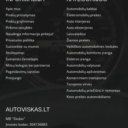
Apie mus
Automobilių kabliai
Prekių pristatymas
Elektromobilių prekės
Prekių grąžinimas
Auto interjeras
Pirkimo taisyklės
Auto eksterjeras
Naudinga informacija pirkėjui!
Laisvalaikiui
Privatumo politika
Žiemos prekės
Susisiekite su mumis
Vaikiškos automobilinės kėdutės
Atsiliepimai
Automobilių komforto įranga
Svetainės žemėlapis
Elektros įranga
Mūsų kolegos bei partneriai
Automobilių valytuvai
Pageidavimų sąrašas
Automobilių apšvietimas
Prisijungti
Komerciniam transportui
Tempimo virvės
Automobilių priežiūra ir remontas
Kitos prekės automobiliams
AUTOVISKAS.LT
MB "Skolas"
Įmonės kodas: 304136883