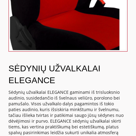
SĖDYNIŲ UŽVALKALAI
ELEGANCE
Sėdynių užvalkalai ELEGANCE gaminami iš trisluoksnio
audinio, susidedančio iš švelnaus veliūro, porolono bei
pamušalo. Visos užvalkalo dalys pagamintos iš tokio
paties audinio, kuris išsiskiria minkštumu ir švelnumu,
tačiau išlieka tvirtas ir patikimai saugo jūsų sėdynes nuo
dėvėjimosi ir purvo. ELEGANCE sėdynių užvalkalai skirti
tiems, kas vertina praktiškumą bei estetiškumą, platus
spalvų pasirinkimas leidžia sukurti unikalia atmosferą