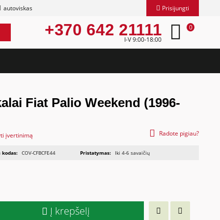
autoviskas
Prisijungti
+370 642 21111
0
I-V 9:00-18:00
alai Fiat Palio Weekend (1996-
Radote pigiau?
ti įvertinimą
 kodas:
COV-CFBCFE44
Pristatymas:
Iki 4-6 savaičių
Į krepšelį