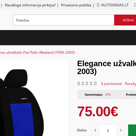
|
Naudinga informacija pirkėjui!
|
Privatumo politika
|
/AUTOVISKAS.LT
Ieškoti
nce užvalkalai Fiat Palio Weekend (1996-2003)
Elegance užvalk
2003)
0 įvertinimai
Parašy
Gamintojas:
ATV
Prekės
75.00€
Kiekis