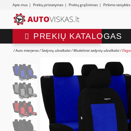
Apie mus
|
Prekių pristatymas
|
Prekių grąžinimas
|
Pirkimo taisyklės
PREKIŲ KATALOGAS
Auto interjeras
Sėdynių užvalkalai
Modeliniai sėdynių užvalkalai
Elega