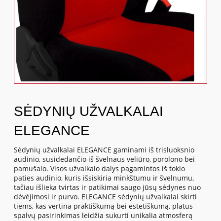
SĖDYNIŲ UŽVALKALAI
ELEGANCE
Sėdynių užvalkalai ELEGANCE gaminami iš trisluoksnio
audinio, susidedančio iš švelnaus veliūro, porolono bei
pamušalo. Visos užvalkalo dalys pagamintos iš tokio
paties audinio, kuris išsiskiria minkštumu ir švelnumu,
tačiau išlieka tvirtas ir patikimai saugo jūsų sėdynes nuo
dėvėjimosi ir purvo. ELEGANCE sėdynių užvalkalai skirti
tiems, kas vertina praktiškumą bei estetiškumą, platus
spalvų pasirinkimas leidžia sukurti unikalia atmosferą