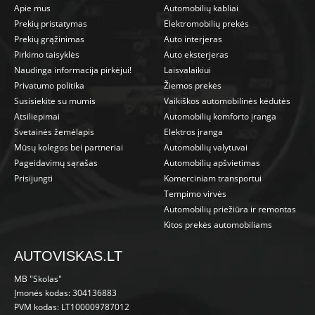
Apie mus
Automobilių kabliai
Prekių pristatymas
Elektromobilių prekės
Prekių grąžinimas
Auto interjeras
Pirkimo taisyklės
Auto eksterjeras
Naudinga informacija pirkėjui!
Laisvalaikiui
Privatumo politika
Žiemos prekės
Susisiekite su mumis
Vaikiškos automobilinės kėdutės
Atsiliepimai
Automobilių komforto įranga
Svetainės žemėlapis
Elektros įranga
Mūsų kolegos bei partneriai
Automobilių valytuvai
Pageidavimų sąrašas
Automobilių apšvietimas
Prisijungti
Komerciniam transportui
Tempimo virvės
Automobilių priežiūra ir remontas
Kitos prekės automobiliams
AUTOVISKAS.LT
MB "Skolas"
Įmonės kodas: 304136883
PVM kodas: LT100009787012