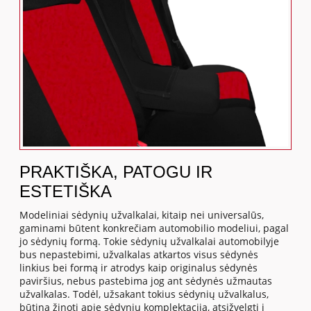
PRAKTIŠKA, PATOGU IR
ESTETIŠKA
Modeliniai sėdynių užvalkalai, kitaip nei universalūs,
gaminami būtent konkrečiam automobilio modeliui, pagal
jo sėdynių formą. Tokie sėdynių užvalkalai automobilyje
bus nepastebimi, užvalkalas atkartos visus sėdynės
linkius bei formą ir atrodys kaip originalus sėdynės
paviršius, nebus pastebima jog ant sėdynės užmautas
užvalkalas. Todėl, užsakant tokius sėdynių užvalkalus,
būtina žinoti apie sėdynių komplektaciją, atsižvelgti į