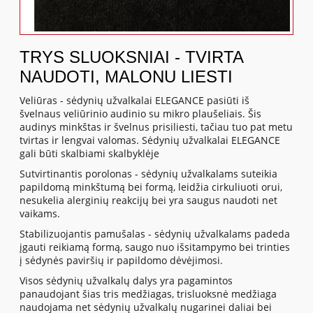
TRYS SLUOKSNIAI - TVIRTA
NAUDOTI, MALONU LIESTI
Veliūras - sėdynių užvalkalai ELEGANCE pasiūti iš
švelnaus veliūrinio audinio su mikro plaušeliais. Šis
audinys minkštas ir švelnus prisiliesti, tačiau tuo pat metu
tvirtas ir lengvai valomas. Sėdynių užvalkalai ELEGANCE
gali būti skalbiami skalbyklėje
Sutvirtinantis porolonas - sėdynių užvalkalams suteikia
papildomą minkštumą bei formą, leidžia cirkuliuoti orui,
nesukelia alerginių reakcijų bei yra saugus naudoti net
vaikams.
Stabilizuojantis pamušalas - sėdynių užvalkalams padeda
įgauti reikiamą formą, saugo nuo išsitampymo bei trinties
į sėdynės paviršių ir papildomo dėvėjimosi.
Visos sėdynių užvalkalų dalys yra pagamintos
panaudojant šias tris medžiagas, trisluoksnė medžiaga
naudojama net sėdynių užvalkalų nugarinei daliai bei