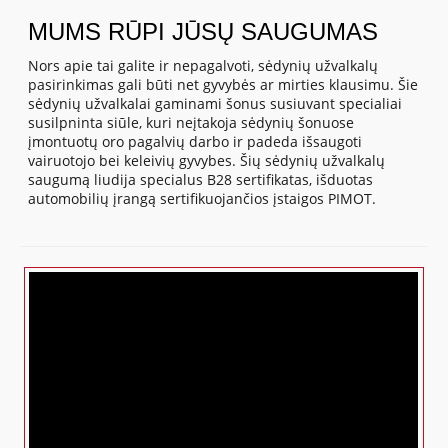
MUMS RŪPI JŪSŲ SAUGUMAS
Nors apie tai galite ir nepagalvoti, sėdynių užvalkalų
pasirinkimas gali būti net gyvybės ar mirties klausimu. Šie
sėdynių užvalkalai gaminami šonus susiuvant specialiai
susilpninta siūle, kuri neįtakoja sėdynių šonuose
įmontuotų oro pagalvių darbo ir padeda išsaugoti
vairuotojo bei keleivių gyvybes. Šių sėdynių užvalkalų
saugumą liudija specialus B28 sertifikatas, išduotas
automobilių įrangą sertifikuojančios įstaigos PIMOT.