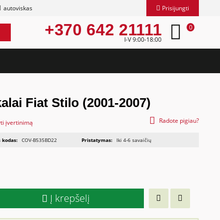
autoviskas
Prisijungti
+370 642 21111
0
I-V 9:00-18:00
lai Fiat Stilo (2001-2007)
Radote pigiau?
ti įvertinimą
 kodas:
COV-B535BD22
Pristatymas:
Iki 4-6 savaičių
Į krepšelį