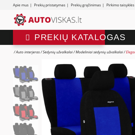
Apie mus
|
Prekių pristatymas
|
Prekių grąžinimas
|
Pirkimo taisyklės
PREKIŲ KATALOGAS
Auto interjeras
Sėdynių užvalkalai
Modeliniai sėdynių užvalkalai
Elega