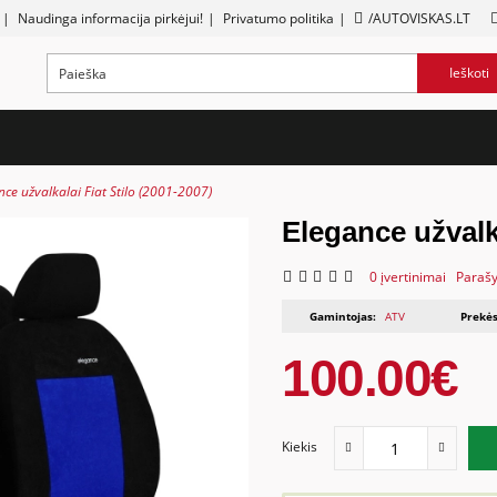
|
Naudinga informacija pirkėjui!
|
Privatumo politika
|
/AUTOVISKAS.LT
Ieškoti
nce užvalkalai Fiat Stilo (2001-2007)
Elegance užvalka
0 įvertinimai
Parašy
Gamintojas:
ATV
Prekės
100.00€
Kiekis