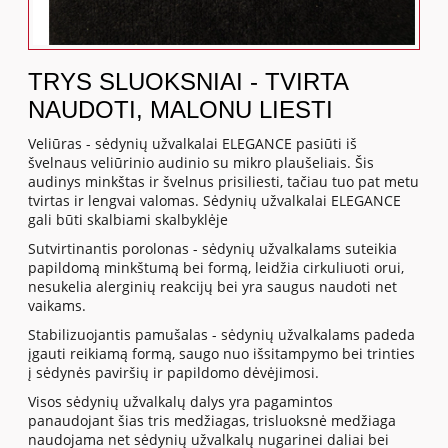
TRYS SLUOKSNIAI - TVIRTA
NAUDOTI, MALONU LIESTI
Veliūras - sėdynių užvalkalai ELEGANCE pasiūti iš
švelnaus veliūrinio audinio su mikro plaušeliais. Šis
audinys minkštas ir švelnus prisiliesti, tačiau tuo pat metu
tvirtas ir lengvai valomas. Sėdynių užvalkalai ELEGANCE
gali būti skalbiami skalbyklėje
Sutvirtinantis porolonas - sėdynių užvalkalams suteikia
papildomą minkštumą bei formą, leidžia cirkuliuoti orui,
nesukelia alerginių reakcijų bei yra saugus naudoti net
vaikams.
Stabilizuojantis pamušalas - sėdynių užvalkalams padeda
įgauti reikiamą formą, saugo nuo išsitampymo bei trinties
į sėdynės paviršių ir papildomo dėvėjimosi.
Visos sėdynių užvalkalų dalys yra pagamintos
panaudojant šias tris medžiagas, trisluoksnė medžiaga
naudojama net sėdynių užvalkalų nugarinei daliai bei