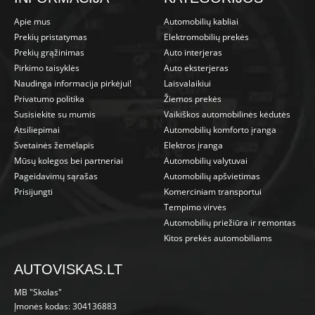
Apie mus
Automobilių kabliai
Prekių pristatymas
Elektromobilių prekės
Prekių grąžinimas
Auto interjeras
Pirkimo taisyklės
Auto eksterjeras
Naudinga informacija pirkėjui!
Laisvalaikiui
Privatumo politika
Žiemos prekės
Susisiekite su mumis
Vaikiškos automobilinės kėdutės
Atsiliepimai
Automobilių komforto įranga
Svetainės žemėlapis
Elektros įranga
Mūsų kolegos bei partneriai
Automobilių valytuvai
Pageidavimų sąrašas
Automobilių apšvietimas
Prisijungti
Komerciniam transportui
Tempimo virvės
Automobilių priežiūra ir remontas
Kitos prekės automobiliams
AUTOVISKAS.LT
MB "Skolas"
Įmonės kodas: 304136883