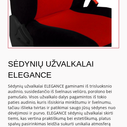
SĖDYNIŲ UŽVALKALAI
ELEGANCE
Sėdynių užvalkalai ELEGANCE gaminami iš trisluoksnio
audinio, susidedančio iš švelnaus veliūro, porolono bei
pamušalo. Visos užvalkalo dalys pagamintos iš tokio
paties audinio, kuris išsiskiria minkštumu ir švelnumu,
tačiau išlieka tvirtas ir patikimai saugo jūsų sėdynes nuo
dėvėjimosi ir purvo. ELEGANCE sėdynių užvalkalai skirti
tiems, kas vertina praktiškumą bei estetiškumą, platus
spalvų pasirinkimas leidžia sukurti unikalia atmosferą