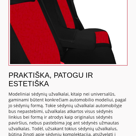
PRAKTIŠKA, PATOGU IR
ESTETIŠKA
Modeliniai sėdynių užvalkalai, kitaip nei universalūs,
gaminami būtent konkrečiam automobilio modeliui, pagal
jo sėdynių formą. Tokie sėdynių užvalkalai automobilyje
bus nepastebimi, užvalkalas atkartos visus sėdynės
linkius bei formą ir atrodys kaip originalus sėdynės
paviršius, nebus pastebima jog ant sėdynės užmautas
užvalkalas. Todėl, užsakant tokius sėdynių užvalkalus,
būtina žinoti apie sėdynių komplektaciją, atsižvelgti į