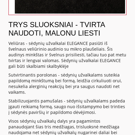
TRYS SLUOKSNIAI - TVIRTA
NAUDOTI, MALONU LIESTI
Veliūras - sėdynių užvalkalai ELEGANCE pasiūti iš
švelnaus veliūrinio audinio su mikro plaušeliais. Šis
audinys minkštas ir švelnus prisiliesti, tačiau tuo pat metu
tvirtas ir lengvai valomas. Sėdynių užvalkalai ELEGANCE
gali būti skalbiami skalbyklėje
Sutvirtinantis porolonas - sėdynių užvalkalams suteikia
papildomą minkštumą bei formą, leidžia cirkuliuoti orui,
nesukelia alerginių reakcijų bei yra saugus naudoti net
vaikams.
Stabilizuojantis pamušalas - sėdynių užvalkalams padeda
įgauti reikiamą formą, saugo nuo išsitampymo bei trinties
į sėdynės paviršių ir papildomo dėvėjimosi.
Visos sėdynių užvalkalų dalys yra pagamintos
panaudojant šias tris medžiagas, trisluoksnė medžiaga
naudojama net sėdynių užvalkalų nugarinei daliai bei