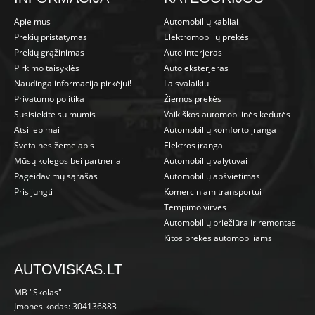
Apie mus
Automobilių kabliai
Prekių pristatymas
Elektromobilių prekės
Prekių grąžinimas
Auto interjeras
Pirkimo taisyklės
Auto eksterjeras
Naudinga informacija pirkėjui!
Laisvalaikiui
Privatumo politika
Žiemos prekės
Susisiekite su mumis
Vaikiškos automobilinės kėdutės
Atsiliepimai
Automobilių komforto įranga
Svetainės žemėlapis
Elektros įranga
Mūsų kolegos bei partneriai
Automobilių valytuvai
Pageidavimų sąrašas
Automobilių apšvietimas
Prisijungti
Komerciniam transportui
Tempimo virvės
Automobilių priežiūra ir remontas
Kitos prekės automobiliams
AUTOVISKAS.LT
MB "Skolas"
Įmonės kodas: 304136883