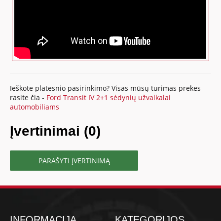
Ieškote platesnio pasirinkimo? Visas mūsų turimas prekes
rasite čia -
Ford Transit IV 2+1 sėdynių užvalkalai
automobiliams
Įvertinimai (0)
PARAŠYTI ĮVERTINIMĄ
INFORMACIJA
KATEGORIJOS