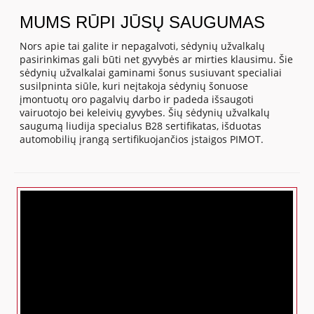
MUMS RŪPI JŪSŲ SAUGUMAS
Nors apie tai galite ir nepagalvoti, sėdynių užvalkalų
pasirinkimas gali būti net gyvybės ar mirties klausimu. Šie
sėdynių užvalkalai gaminami šonus susiuvant specialiai
susilpninta siūle, kuri neįtakoja sėdynių šonuose
įmontuotų oro pagalvių darbo ir padeda išsaugoti
vairuotojo bei keleivių gyvybes. Šių sėdynių užvalkalų
saugumą liudija specialus B28 sertifikatas, išduotas
automobilių įrangą sertifikuojančios įstaigos PIMOT.