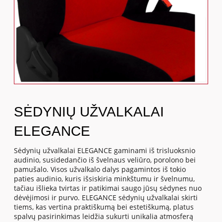
SĖDYNIŲ UŽVALKALAI
ELEGANCE
Sėdynių užvalkalai ELEGANCE gaminami iš trisluoksnio
audinio, susidedančio iš švelnaus veliūro, porolono bei
pamušalo. Visos užvalkalo dalys pagamintos iš tokio
paties audinio, kuris išsiskiria minkštumu ir švelnumu,
tačiau išlieka tvirtas ir patikimai saugo jūsų sėdynes nuo
dėvėjimosi ir purvo. ELEGANCE sėdynių užvalkalai skirti
tiems, kas vertina praktiškumą bei estetiškumą, platus
spalvų pasirinkimas leidžia sukurti unikalia atmosferą