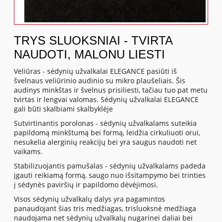
TRYS SLUOKSNIAI - TVIRTA
NAUDOTI, MALONU LIESTI
Veliūras - sėdynių užvalkalai ELEGANCE pasiūti iš
švelnaus veliūrinio audinio su mikro plaušeliais. Šis
audinys minkštas ir švelnus prisiliesti, tačiau tuo pat metu
tvirtas ir lengvai valomas. Sėdynių užvalkalai ELEGANCE
gali būti skalbiami skalbyklėje
Sutvirtinantis porolonas - sėdynių užvalkalams suteikia
papildomą minkštumą bei formą, leidžia cirkuliuoti orui,
nesukelia alerginių reakcijų bei yra saugus naudoti net
vaikams.
Stabilizuojantis pamušalas - sėdynių užvalkalams padeda
įgauti reikiamą formą, saugo nuo išsitampymo bei trinties
į sėdynės paviršių ir papildomo dėvėjimosi.
Visos sėdynių užvalkalų dalys yra pagamintos
panaudojant šias tris medžiagas, trisluoksnė medžiaga
naudojama net sėdynių užvalkalų nugarinei daliai bei