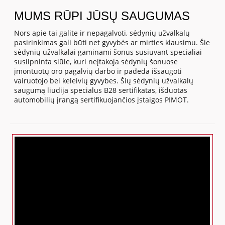
MUMS RŪPI JŪSŲ SAUGUMAS
Nors apie tai galite ir nepagalvoti, sėdynių užvalkalų
pasirinkimas gali būti net gyvybės ar mirties klausimu. Šie
sėdynių užvalkalai gaminami šonus susiuvant specialiai
susilpninta siūle, kuri neįtakoja sėdynių šonuose
įmontuotų oro pagalvių darbo ir padeda išsaugoti
vairuotojo bei keleivių gyvybes. Šių sėdynių užvalkalų
saugumą liudija specialus B28 sertifikatas, išduotas
automobilių įrangą sertifikuojančios įstaigos PIMOT.