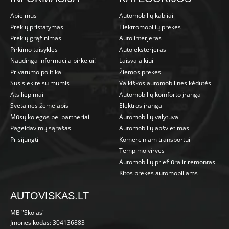
Apie mus
Automobilių kabliai
Prekių pristatymas
Elektromobilių prekės
Prekių grąžinimas
Auto interjeras
Pirkimo taisyklės
Auto eksterjeras
Naudinga informacija pirkėjui!
Laisvalaikiui
Privatumo politika
Žiemos prekės
Susisiekite su mumis
Vaikiškos automobilinės kėdutės
Atsiliepimai
Automobilių komforto įranga
Svetainės žemėlapis
Elektros įranga
Mūsų kolegos bei partneriai
Automobilių valytuvai
Pageidavimų sąrašas
Automobilių apšvietimas
Prisijungti
Komerciniam transportui
Tempimo virvės
Automobilių priežiūra ir remontas
Kitos prekės automobiliams
AUTOVISKAS.LT
MB "Skolas"
Įmonės kodas: 304136883