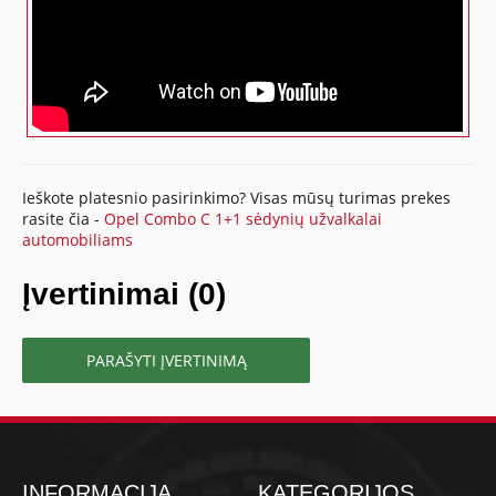
Ieškote platesnio pasirinkimo? Visas mūsų turimas prekes
rasite čia -
Opel Combo C 1+1 sėdynių užvalkalai
automobiliams
Įvertinimai (0)
PARAŠYTI ĮVERTINIMĄ
INFORMACIJA
KATEGORIJOS