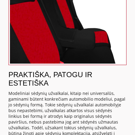
PRAKTIŠKA, PATOGU IR
ESTETIŠKA
Modeliniai sėdynių užvalkalai, kitaip nei universalūs,
gaminami būtent konkrečiam automobilio modeliui, pagal
jo sėdynių formą. Tokie sėdynių užvalkalai automobilyje
bus nepastebimi, užvalkalas atkartos visus sėdynės
linkius bei formą ir atrodys kaip originalus sėdynės
paviršius, nebus pastebima jog ant sėdynės užmautas
užvalkalas. Todėl, užsakant tokius sėdynių užvalkalus,
būtina žinoti apie sėdynių komplektaciją, atsižvelgti į