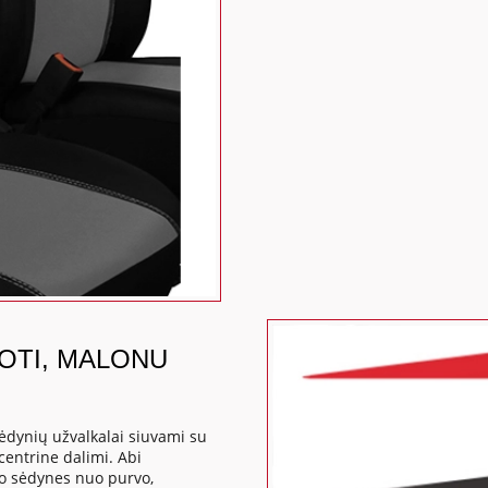
DOTI, MALONU
ėdynių užvalkalai siuvami su
centrine dalimi. Abi
go sėdynes nuo purvo,