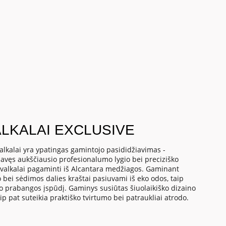
LKALAI EXCLUSIVE
alkalai yra ypatingas gamintojo pasididžiavimas -
lavęs aukščiausio profesionalumo lygio bei preciziško
valkalai pagaminti iš Alcantara medžiagos. Gaminant
o bei sėdimos dalies kraštai pasiuvami iš eko odos, taip
io prabangos įspūdį. Gaminys susiūtas šiuolaikiško dizaino
p pat suteikia praktiško tvirtumo bei patraukliai atrodo.