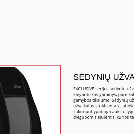
SĖDYNIŲ UŽVA
EXCLUSIVE serijos sėdynių užv
elegantiškas gaminys, pareika
gamybos tikslumo! Sėdynių už
užvalkalus su Alcantara, atloš
sukuriant ypatingą aukšto lyg
dvigubomis siūlėmis, kurios tai