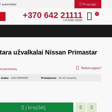
autoviskas
Prisijungti
+370 642 21111
0
I-V 9:00-18:00
tara užvalkalai Nissan Primastar
Radote pigiau?
ti įvertinimą
 kodas:
COV-0F840987
Pristatymas:
Iki 4-6 savaičių
Į krepšelį