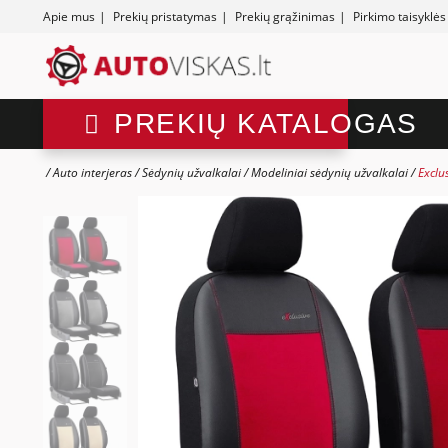
Apie mus
|
Prekių pristatymas
|
Prekių grąžinimas
|
Pirkimo taisyklės
PREKIŲ KATALOGAS
Auto interjeras
Sėdynių užvalkalai
Modeliniai sėdynių užvalkalai
Exclu