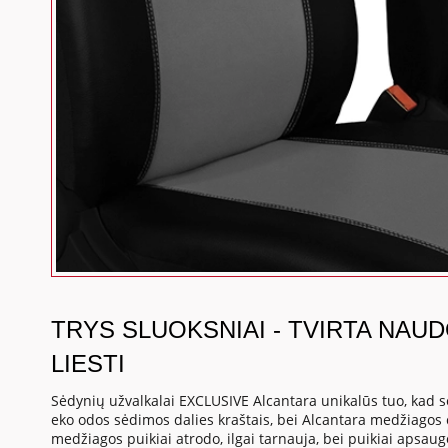
TRYS SLUOKSNIAI - TVIRTA NAU
LIESTI
Sėdynių užvalkalai EXCLUSIVE Alcantara unikalūs tuo, kad s
eko odos sėdimos dalies kraštais, bei Alcantara medžiagos 
medžiagos puikiai atrodo, ilgai tarnauja, bei puikiai apsau