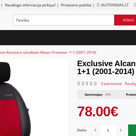
|
Naudinga informacija pirkėjui!
|
Privatumo politika
|
/AUTOVISKAS.LT
Ieškoti
sive Alcantara užvalkalai Nissan Primastar 1+1 (2001-2014)
Exclusive Alcan
1+1 (2001-2014)
0 įvertinimai
Parašy
Gamintojas:
ATV
Prekės
78.00€
Kiekis