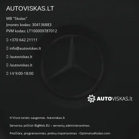
AUTOVISKAS.LT
MB "Skolas"
Įmonės kodas: 304136883
PVM kodas: LT100009787012
+370 642 21111
info@autoviskas.lt
/autoviskas.lt
/autoviskas.lt
I-V 9:00-18:00
© Visos teisės saugomos. Autoviskas.lt
Serverius prižiūri
BigWeb.EU
–
serverių administravimas
.
Priežiūra, programavimas
,
prekių importavimas
-
OptimalusKodas.com