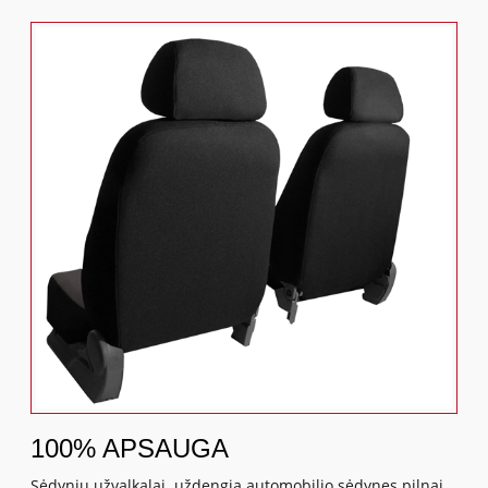
100% APSAUGA
Sėdynių užvalkalai uždengia automobilio sėdynes pilnai,