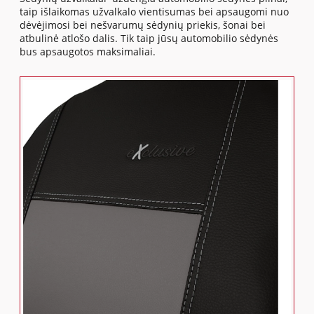
taip išlaikomas užvalkalo vientisumas bei apsaugomi nuo
dėvėjimosi bei nešvarumų sėdynių priekis, šonai bei
atbulinė atlošo dalis. Tik taip jūsų automobilio sėdynės
bus apsaugotos maksimaliai.