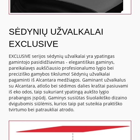
SĖDYNIŲ UŽVALKALAI
EXCLUSIVE
EXCLUSIVE serijos sėdynių užvalkalai yra ypatingas
gamintojo pasididžiavimas - elegantiškas gaminys,
pareikalavęs aukščiausio profesionalumo lygio bei
preciziško gamybos tikslumo! Sėdynių užvalkalai
pagaminti iš Alcantara medžiagos. Gaminant užvalkalus
su Alcantara, atlošo bei sėdimos dalies kraštai pasiuvami
iš eko odos, taip sukuriant ypatingą aukšto lygio
prabangos įspūdį. Gaminys susiūtas šiuolaikiško dizaino
dvigubomis siūlėmis, kurios taip pat suteikia praktiško
tvirtumo bei patraukliai atrodo.