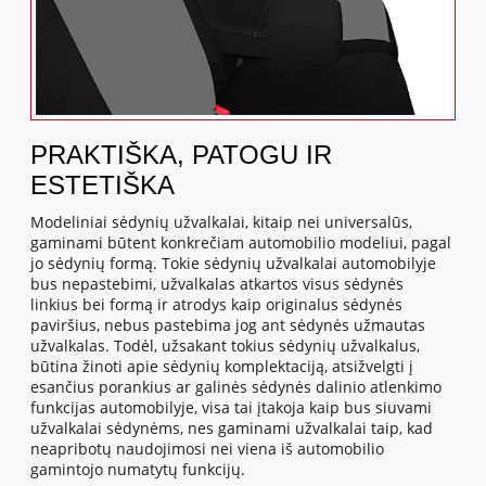
PRAKTIŠKA, PATOGU IR
ESTETIŠKA
Modeliniai sėdynių užvalkalai, kitaip nei universalūs,
gaminami būtent konkrečiam automobilio modeliui, pagal
jo sėdynių formą. Tokie sėdynių užvalkalai automobilyje
bus nepastebimi, užvalkalas atkartos visus sėdynės
linkius bei formą ir atrodys kaip originalus sėdynės
paviršius, nebus pastebima jog ant sėdynės užmautas
užvalkalas. Todėl, užsakant tokius sėdynių užvalkalus,
būtina žinoti apie sėdynių komplektaciją, atsižvelgti į
esančius porankius ar galinės sėdynės dalinio atlenkimo
funkcijas automobilyje, visa tai įtakoja kaip bus siuvami
užvalkalai sėdynėms, nes gaminami užvalkalai taip, kad
neapribotų naudojimosi nei viena iš automobilio
gamintojo numatytų funkcijų.