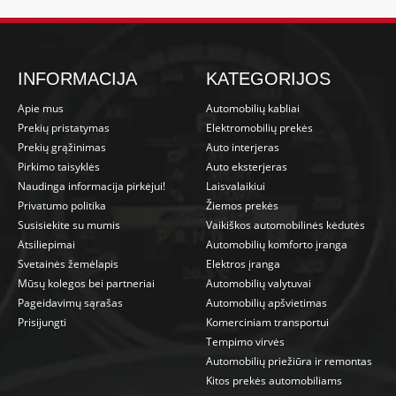
INFORMACIJA
KATEGORIJOS
Apie mus
Automobilių kabliai
Prekių pristatymas
Elektromobilių prekės
Prekių grąžinimas
Auto interjeras
Pirkimo taisyklės
Auto eksterjeras
Naudinga informacija pirkėjui!
Laisvalaikiui
Privatumo politika
Žiemos prekės
Susisiekite su mumis
Vaikiškos automobilinės kėdutės
Atsiliepimai
Automobilių komforto įranga
Svetainės žemėlapis
Elektros įranga
Mūsų kolegos bei partneriai
Automobilių valytuvai
Pageidavimų sąrašas
Automobilių apšvietimas
Prisijungti
Komerciniam transportui
Tempimo virvės
Automobilių priežiūra ir remontas
Kitos prekės automobiliams