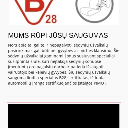
MUMS RŪPI JŪSŲ SAUGUMAS
Nors apie tai galite ir nepagalvoti, sėdynių užvalkalų
pasirinkimas gali būti net gyvybės ar mirties klausimu. Šie
sėdynių užvalkalai gaminami šonus susiuvant specialiai
susilpninta siūle, kuri neįtakoja sėdynių šonuose
įmontuotų oro pagalvių darbo ir padeda išsaugoti
vairuotojo bei keleivių gyvybes. Šių sėdynių užvalkalų
saugumą liudija specialus B28 sertifikatas, išduotas
automobilių įrangą sertifikuojančios įstaigos PIMOT.