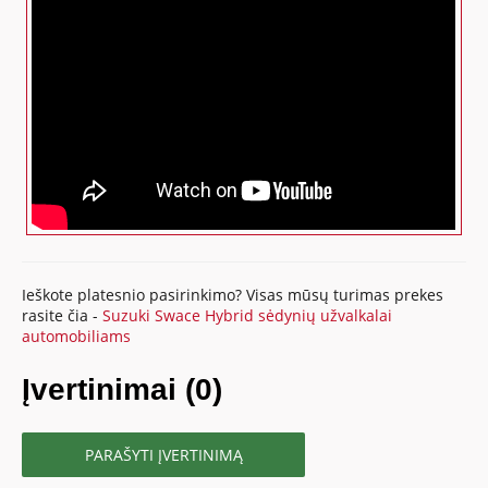
Ieškote platesnio pasirinkimo? Visas mūsų turimas prekes
rasite čia -
Suzuki Swace Hybrid sėdynių užvalkalai
automobiliams
Įvertinimai (0)
PARAŠYTI ĮVERTINIMĄ