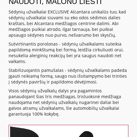
NAUDOTI, MALONU LIESTI
Sėdynių užvalkalai EXCLUSIVE Alcantara unikalūs tuo, kad
sėdynių užvalkalai siuvami su eko odos sėdimos dalies
kraštais, bei Alcantara medžiagos centrine dalimi. Abi
medžiagos puikiai atrodo, ilgai tarnauja, bei puikiai
apsaugo sėdynes nuo purvo, nešvarumo bei skysčių.
Sutvirtinantis porolonas - sėdynių užvalkalams suteikia
papildomą minkštumą bei formą, leidžia cirkuliuoti orui,
nesukelia alerginių reakcijų bei yra saugus naudoti net
vaikams.
Stabilizuojantis pamušalas - sėdynių užvalkalams padeda
įgauti reikiamą formą, saugo nuo išsitampymo bei trinties
į sėdynės paviršių ir papildomo dėvėjimosi.
Visos sėdynių užvalkalų dalys yra pagamintos
panaudojant šias tris medžiagas, trisluoksnė medžiaga
naudojama net sėdynių užvalkalų nugarinei daliai bei
galvos atramų užvalkalams, šie automobilių užvalkalai
garantuoja 100% kokybę.