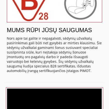
MUMS RŪPI JŪSŲ SAUGUMAS
Nors apie tai galite ir nepagalvoti, sėdynių užvalkalų
pasirinkimas gali būti net gyvybės ar mirties klausimu. Šie
sėdynių užvalkalai gaminami šonus susiuvant specialiai
susilpninta siūle, kuri neįtakoja sėdynių šonuose
įmontuotų oro pagalvių darbo ir padeda išsaugoti
vairuotojo bei keleivių gyvybes. Šių sėdynių užvalkalų
saugumą liudija specialus B28 sertifikatas, išduotas
automobilių įrangą sertifikuojančios įstaigos PIMOT.