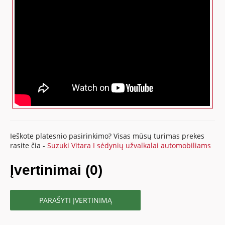
Ieškote platesnio pasirinkimo? Visas mūsų turimas prekes
rasite čia -
Suzuki Vitara I sėdynių užvalkalai automobiliams
Įvertinimai (0)
PARAŠYTI ĮVERTINIMĄ