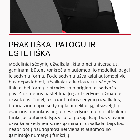
PRAKTIŠKA, PATOGU IR
ESTETIŠKA
Modeliniai sėdynių užvalkalai, kitaip nei universalūs,
gaminami būtent konkrečiam automobilio modeliui, pagal
jo sėdynių formą. Tokie sėdynių užvalkalai automobilyje
bus nepastebimi, užvalkalas atkartos visus sėdynės
linkius bei formą ir atrodys kaip originalus sėdynės
paviršius, nebus pastebima jog ant sėdynės užmautas
užvalkalas. Todėl, užsakant tokius sėdynių užvalkalus,
būtina žinoti apie sėdynių komplektaciją, atsižvelgti į
esančius porankius ar galinės sėdynės dalinio atlenkimo
funkcijas automobilyje, visa tai įtakoja kaip bus siuvami
užvalkalai sėdynėms, nes gaminami užvalkalai taip, kad
neapribotų naudojimosi nei viena iš automobilio
gamintojo numatytų funkcijų.