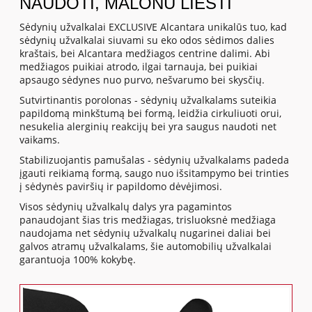
NAUDOTI, MALONU LIESTI
Sėdynių užvalkalai EXCLUSIVE Alcantara unikalūs tuo, kad
sėdynių užvalkalai siuvami su eko odos sėdimos dalies
kraštais, bei Alcantara medžiagos centrine dalimi. Abi
medžiagos puikiai atrodo, ilgai tarnauja, bei puikiai
apsaugo sėdynes nuo purvo, nešvarumo bei skysčių.
Sutvirtinantis porolonas - sėdynių užvalkalams suteikia
papildomą minkštumą bei formą, leidžia cirkuliuoti orui,
nesukelia alerginių reakcijų bei yra saugus naudoti net
vaikams.
Stabilizuojantis pamušalas - sėdynių užvalkalams padeda
įgauti reikiamą formą, saugo nuo išsitampymo bei trinties
į sėdynės paviršių ir papildomo dėvėjimosi.
Visos sėdynių užvalkalų dalys yra pagamintos
panaudojant šias tris medžiagas, trisluoksnė medžiaga
naudojama net sėdynių užvalkalų nugarinei daliai bei
galvos atramų užvalkalams, šie automobilių užvalkalai
garantuoja 100% kokybę.