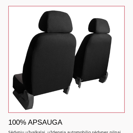
100% APSAUGA
Sėdynių užvalkalai uždengia automobilio sėdynes pilnai,