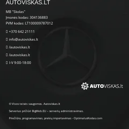
AUTOVISKAS.LT
MB "Skolas"
Įmonės kodas: 304136883
PVM kodas: LT100009787012
+370 642 21111
info@autoviskas.lt
/autoviskas.lt
/autoviskas.lt
I-V 9:00-18:00
© Visos teisės saugomos. Autoviskas.lt
Serverius prižiūri
BigWeb.EU
–
serverių administravimas
.
Priežiūra, programavimas
,
prekių importavimas
-
OptimalusKodas.com