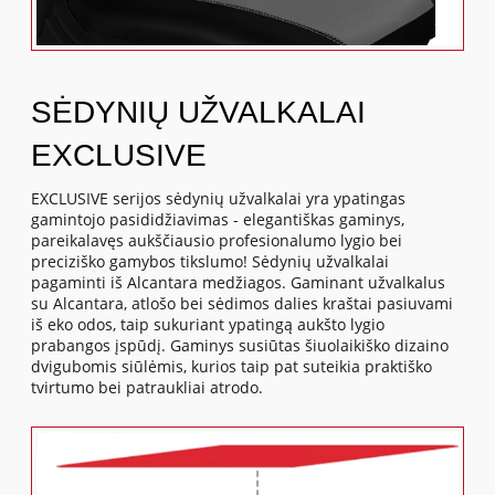
SĖDYNIŲ UŽVALKALAI
EXCLUSIVE
EXCLUSIVE serijos sėdynių užvalkalai yra ypatingas
gamintojo pasididžiavimas - elegantiškas gaminys,
pareikalavęs aukščiausio profesionalumo lygio bei
preciziško gamybos tikslumo! Sėdynių užvalkalai
pagaminti iš Alcantara medžiagos. Gaminant užvalkalus
su Alcantara, atlošo bei sėdimos dalies kraštai pasiuvami
iš eko odos, taip sukuriant ypatingą aukšto lygio
prabangos įspūdį. Gaminys susiūtas šiuolaikiško dizaino
dvigubomis siūlėmis, kurios taip pat suteikia praktiško
tvirtumo bei patraukliai atrodo.