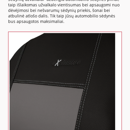
taip išlaikomas užvalkalo vientisumas bei apsaugomi nuo
dėvėjimosi bei nešvarumų sėdynių priekis, šonai bei
atbulinė atlošo dalis. Tik taip jūsų automobilio sėdynės
bus apsaugotos maksimaliai.