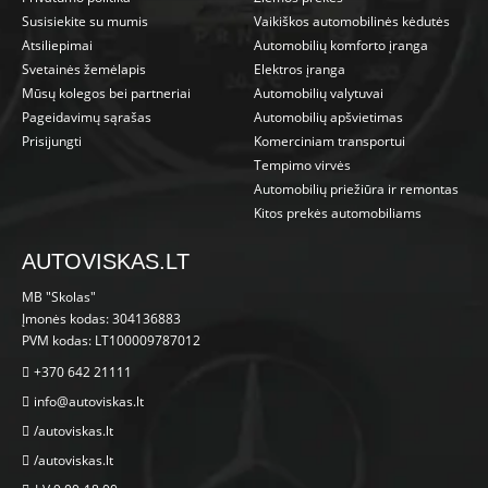
Susisiekite su mumis
Vaikiškos automobilinės kėdutės
Atsiliepimai
Automobilių komforto įranga
Svetainės žemėlapis
Elektros įranga
Mūsų kolegos bei partneriai
Automobilių valytuvai
Pageidavimų sąrašas
Automobilių apšvietimas
Prisijungti
Komerciniam transportui
Tempimo virvės
Automobilių priežiūra ir remontas
Kitos prekės automobiliams
AUTOVISKAS.LT
MB "Skolas"
Įmonės kodas: 304136883
PVM kodas: LT100009787012
+370 642 21111
info@autoviskas.lt
/autoviskas.lt
/autoviskas.lt