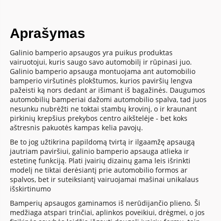
Aprašymas
Galinio bamperio apsaugos yra puikus produktas
vairuotojui, kuris saugo savo automobilį ir rūpinasi juo.
Galinio bamperio apsauga montuojama ant automobilio
bamperio viršutinės plokštumos, kurios paviršių lengva
pažeisti ką nors dedant ar išimant iš bagažinės. Daugumos
automobilių bamperiai dažomi automobilio spalva, tad juos
nesunku nubrėžti ne toktai stambų krovinį, o ir kraunant
pirkinių krepšius prekybos centro aikštelėje - bet koks
aštresnis pakuotės kampas kelia pavojų.
Be to jog užtikrina papildomą tvirtą ir ilgaamžę apsaugą
jautriam paviršiui, galinio bamperio apsauga atlieka ir
estetinę funkciją. Plati įvairių dizainų gama leis išrinkti
modelį ne tiktai derėsiantį prie automobilio formos ar
spalvos, bet ir suteiksiantį vairuojamai mašinai unikalaus
išskirtinumo
Bamperių apsaugos gaminamos iš nerūdijančio plieno. Ši
medžiaga atspari trinčiai, aplinkos poveikiui, drėgmei, o jos