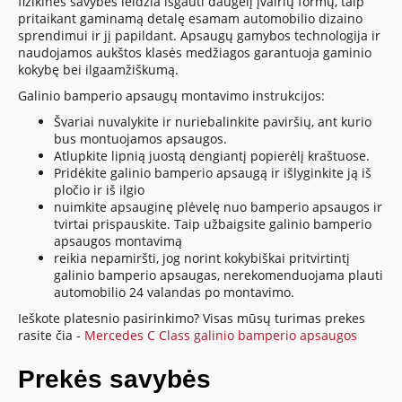
fizikinės savybės leidžia išgauti daugelį įvairių formų, taip
pritaikant gaminamą detalę esamam automobilio dizaino
sprendimui ir jį papildant. Apsaugų gamybos technologija ir
naudojamos aukštos klasės medžiagos garantuoja gaminio
kokybę bei ilgaamžiškumą.
Galinio bamperio apsaugų montavimo instrukcijos:
Švariai nuvalykite ir nuriebalinkite paviršių, ant kurio
bus montuojamos apsaugos.
Atlupkite lipnią juostą dengiantį popierėlį kraštuose.
Pridėkite galinio bamperio apsaugą ir išlyginkite ją iš
pločio ir iš ilgio
nuimkite apsauginę plėvelę nuo bamperio apsaugos ir
tvirtai prispauskite. Taip užbaigsite galinio bamperio
apsaugos montavimą
reikia nepamiršti, jog norint kokybiškai pritvirtintį
galinio bamperio apsaugas, nerekomenduojama plauti
automobilio 24 valandas po montavimo.
Ieškote platesnio pasirinkimo? Visas mūsų turimas prekes
rasite čia -
Mercedes C Class galinio bamperio apsaugos
Prekės savybės