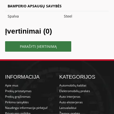
BAMPERIO APSAUGŲ SAVYBĖS
Spalva
Steel
Įvertinimai (0)
PARAŠYTI ĮVERTINIMĄ
INFORMACIJA
KATEGORIJOS
Apie mus
Automobilių kabliai
Prekių pristatymas
Elektromobilių prekės
Prekių grąžinimas
Auto interjeras
Pirkimo taisyklės
Auto eksterjeras
Naudinga informacija pirkėjui!
Laisvalaikiui
Privatumo politika
Žiemos prekės