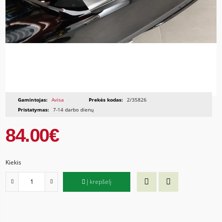
Gamintojas:
Avisa
Prekės kodas:
2/35826
Pristatymas:
7-14 darbo dienų
84.00€
Kiekis
Į krepšelį