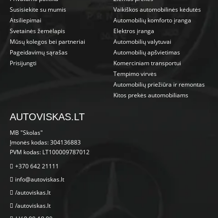
Susisiekite su mumis
Vaikiškos automobilinės kėdutės
Atsiliepimai
Automobilių komforto įranga
Svetainės žemėlapis
Elektros įranga
Mūsų kolegos bei partneriai
Automobilių valytuvai
Pageidavimų sąrašas
Automobilių apšvietimas
Prisijungti
Komerciniam transportui
Tempimo virvės
Automobilių priežiūra ir remontas
Kitos prekės automobiliams
AUTOVISKAS.LT
MB "Skolas"
Įmonės kodas: 304136883
PVM kodas: LT100009787012
+370 642 21111
info@autoviskas.lt
/autoviskas.lt
/autoviskas.lt