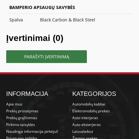
BAMPERIO APSAUGŲ SAVYBĖS
Spalva
Black Carbon & Black Steel
Įvertinimai (0)
PARAŠYTI ĮVERTINIMĄ
INFORMACIJA
KATEGORIJOS
Apie mus
Automobilių kabliai
Prekių pristatymas
Elektromobilių prekės
Prekių grąžinimas
Auto interjeras
Pirkimo taisyklės
Auto eksterjeras
Naudinga informacija pirkėjui!
Laisvalaikiui
Privatumo politika
Žiemos prekės