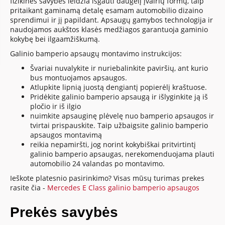
fizikinės savybės leidžia išgauti daugelį įvairių formų, taip
pritaikant gaminamą detalę esamam automobilio dizaino
sprendimui ir jį papildant. Apsaugų gamybos technologija ir
naudojamos aukštos klasės medžiagos garantuoja gaminio
kokybę bei ilgaamžiškumą.
Galinio bamperio apsaugų montavimo instrukcijos:
Švariai nuvalykite ir nuriebalinkite paviršių, ant kurio
bus montuojamos apsaugos.
Atlupkite lipnią juostą dengiantį popierėlį kraštuose.
Pridėkite galinio bamperio apsaugą ir išlyginkite ją iš
pločio ir iš ilgio
nuimkite apsauginę plėvelę nuo bamperio apsaugos ir
tvirtai prispauskite. Taip užbaigsite galinio bamperio
apsaugos montavimą
reikia nepamiršti, jog norint kokybiškai pritvirtintį
galinio bamperio apsaugas, nerekomenduojama plauti
automobilio 24 valandas po montavimo.
Ieškote platesnio pasirinkimo? Visas mūsų turimas prekes
rasite čia -
Mercedes E Class galinio bamperio apsaugos
Prekės savybės