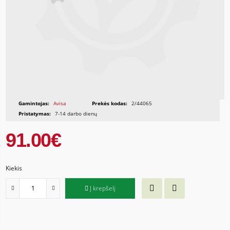
Gamintojas:
Avisa
Prekės kodas:
2/44065
Pristatymas:
7-14 darbo dienų
91.00€
Kiekis
Į krepšelį