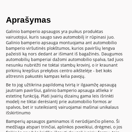
Aprašymas
Galinio bamperio apsaugos yra puikus produktas
vairuotojui, kuris saugo savo automobilį ir rūpinasi juo.
Galinio bamperio apsauga montuojama ant automobilio
bamperio viršutinės plokštumos, kurios paviršių lengva
pažeisti ką nors dedant ar išimant iš bagažinės. Daugumos
automobilių bamperiai dažomi automobilio spalva, tad juos
nesunku nubrėžti ne toktai stambų krovinį, o ir kraunant
pirkinių krepšius prekybos centro aikštelėje - bet koks
aštresnis pakuotės kampas kelia pavojų.
Be to jog užtikrina papildomą tvirtą ir ilgaamžę apsaugą
jautriam paviršiui, galinio bamperio apsauga atlieka ir
estetinę funkciją. Plati įvairių dizainų gama leis išrinkti
modelį ne tiktai derėsiantį prie automobilio formos ar
spalvos, bet ir suteiksiantį vairuojamai mašinai unikalaus
išskirtinumo
Bamperių apsaugos gaminamos iš nerūdijančio plieno. Ši
medžiaga atspari trinčiai, aplinkos poveikiui, drėgmei, o jos