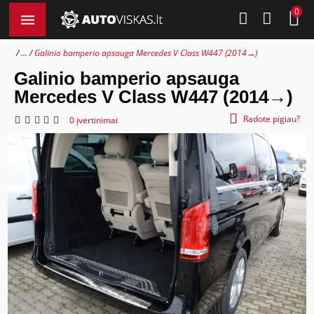
0
...
Galinio bamperio apsauga Mercedes V Class W447 (2014→)
Galinio bamperio apsauga
Mercedes V Class W447 (2014→)
Radote pigiau?
0 įvertinimai