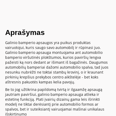
Aprašymas
Galinio bamperio apsaugos yra puikus produktas
vairuotojui, kuris saugo savo automobilį ir rūpinasi juo.
Galinio bamperio apsauga montuojama ant automobilio
bamperio viršutinės plokštumos, kurios paviršių lengva
pažeisti ką nors dedant ar išimant iš bagažinės. Daugumos
automobilių bamperiai dažomi automobilio spalva, tad juos
nesunku nubrėžti ne toktai stambų krovinį, o ir kraunant
pirkinių krepšius prekybos centro aikštelėje - bet koks
aštresnis pakuotės kampas kelia pavojų.
Be to jog užtikrina papildomą tvirtą ir ilgaamžę apsaugą
jautriam paviršiui, galinio bamperio apsauga atlieka ir
estetinę funkciją. Plati įvairių dizainų gama leis išrinkti
modelį ne tiktai derėsiantį prie automobilio formos ar
spalvos, bet ir suteiksiantį vairuojamai mašinai unikalaus
išskirtinumo