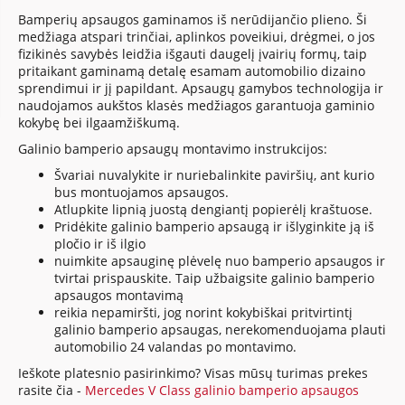
Bamperių apsaugos gaminamos iš nerūdijančio plieno. Ši
medžiaga atspari trinčiai, aplinkos poveikiui, drėgmei, o jos
fizikinės savybės leidžia išgauti daugelį įvairių formų, taip
pritaikant gaminamą detalę esamam automobilio dizaino
sprendimui ir jį papildant. Apsaugų gamybos technologija ir
naudojamos aukštos klasės medžiagos garantuoja gaminio
kokybę bei ilgaamžiškumą.
Galinio bamperio apsaugų montavimo instrukcijos:
Švariai nuvalykite ir nuriebalinkite paviršių, ant kurio
bus montuojamos apsaugos.
Atlupkite lipnią juostą dengiantį popierėlį kraštuose.
Pridėkite galinio bamperio apsaugą ir išlyginkite ją iš
pločio ir iš ilgio
nuimkite apsauginę plėvelę nuo bamperio apsaugos ir
tvirtai prispauskite. Taip užbaigsite galinio bamperio
apsaugos montavimą
reikia nepamiršti, jog norint kokybiškai pritvirtintį
galinio bamperio apsaugas, nerekomenduojama plauti
automobilio 24 valandas po montavimo.
Ieškote platesnio pasirinkimo? Visas mūsų turimas prekes
rasite čia -
Mercedes V Class galinio bamperio apsaugos