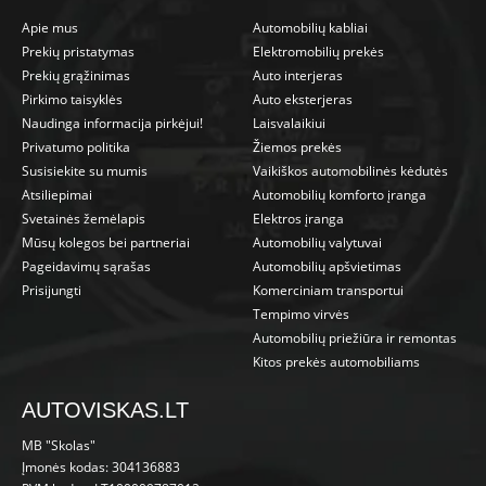
Apie mus
Automobilių kabliai
Prekių pristatymas
Elektromobilių prekės
Prekių grąžinimas
Auto interjeras
Pirkimo taisyklės
Auto eksterjeras
Naudinga informacija pirkėjui!
Laisvalaikiui
Privatumo politika
Žiemos prekės
Susisiekite su mumis
Vaikiškos automobilinės kėdutės
Atsiliepimai
Automobilių komforto įranga
Svetainės žemėlapis
Elektros įranga
Mūsų kolegos bei partneriai
Automobilių valytuvai
Pageidavimų sąrašas
Automobilių apšvietimas
Prisijungti
Komerciniam transportui
Tempimo virvės
Automobilių priežiūra ir remontas
Kitos prekės automobiliams
AUTOVISKAS.LT
MB "Skolas"
Įmonės kodas: 304136883