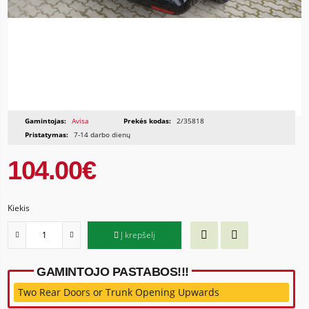
Gamintojas:
Avisa
Prekės kodas:
2/35818
Pristatymas:
7-14 darbo dienų
104.00€
Kiekis
Į krepšelį
GAMINTOJO PASTABOS!!!
Two Rear Doors or Trunk Opening Upwards