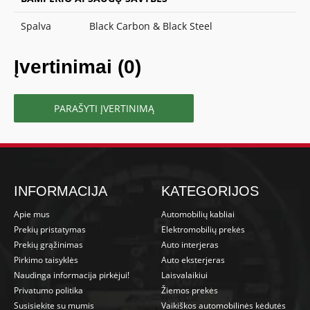
Spalva
Black Carbon & Black Steel
Įvertinimai (0)
PARAŠYTI ĮVERTINIMĄ
INFORMACIJA
KATEGORIJOS
Apie mus
Automobilių kabliai
Prekių pristatymas
Elektromobilių prekės
Prekių grąžinimas
Auto interjeras
Pirkimo taisyklės
Auto eksterjeras
Naudinga informacija pirkėjui!
Laisvalaikiui
Privatumo politika
Žiemos prekės
Susisiekite su mumis
Vaikiškos automobilinės kėdutės