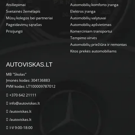
Atsiliepimai
Automobilių komforto įranga
Svetainės žemėlapis
Elektros įranga
Mūsų kolegos bei partneriai
Automobilių valytuvai
Pageidavimų sąrašas
Automobilių apšvietimas
Prisijungti
Komerciniam transportui
Tempimo virvės
Automobilių priežiūra ir remontas
Kitos prekės automobiliams
AUTOVISKAS.LT
MB "Skolas"
Įmonės kodas: 304136883
PVM kodas: LT100009787012
+370 642 21111
info@autoviskas.lt
/autoviskas.lt
/autoviskas.lt
I-V 9:00-18:00