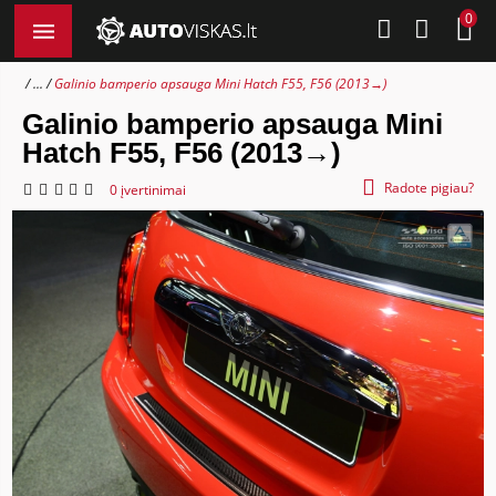
0
...
Galinio bamperio apsauga Mini Hatch F55, F56 (2013→)
Galinio bamperio apsauga Mini
Hatch F55, F56 (2013→)
Radote pigiau?
0 įvertinimai