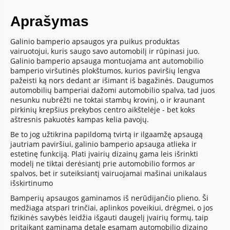
Aprašymas
Galinio bamperio apsaugos yra puikus produktas
vairuotojui, kuris saugo savo automobilį ir rūpinasi juo.
Galinio bamperio apsauga montuojama ant automobilio
bamperio viršutinės plokštumos, kurios paviršių lengva
pažeisti ką nors dedant ar išimant iš bagažinės. Daugumos
automobilių bamperiai dažomi automobilio spalva, tad juos
nesunku nubrėžti ne toktai stambų krovinį, o ir kraunant
pirkinių krepšius prekybos centro aikštelėje - bet koks
aštresnis pakuotės kampas kelia pavojų.
Be to jog užtikrina papildomą tvirtą ir ilgaamžę apsaugą
jautriam paviršiui, galinio bamperio apsauga atlieka ir
estetinę funkciją. Plati įvairių dizainų gama leis išrinkti
modelį ne tiktai derėsiantį prie automobilio formos ar
spalvos, bet ir suteiksiantį vairuojamai mašinai unikalaus
išskirtinumo
Bamperių apsaugos gaminamos iš nerūdijančio plieno. Ši
medžiaga atspari trinčiai, aplinkos poveikiui, drėgmei, o jos
fizikinės savybės leidžia išgauti daugelį įvairių formų, taip
pritaikant gaminamą detalę esamam automobilio dizaino