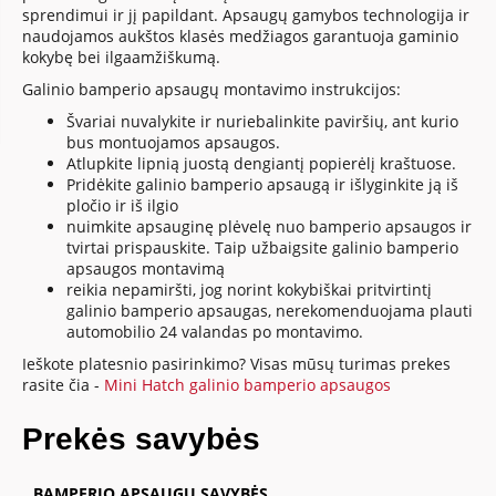
sprendimui ir jį papildant. Apsaugų gamybos technologija ir
naudojamos aukštos klasės medžiagos garantuoja gaminio
kokybę bei ilgaamžiškumą.
Galinio bamperio apsaugų montavimo instrukcijos:
Švariai nuvalykite ir nuriebalinkite paviršių, ant kurio
bus montuojamos apsaugos.
Atlupkite lipnią juostą dengiantį popierėlį kraštuose.
Pridėkite galinio bamperio apsaugą ir išlyginkite ją iš
pločio ir iš ilgio
nuimkite apsauginę plėvelę nuo bamperio apsaugos ir
tvirtai prispauskite. Taip užbaigsite galinio bamperio
apsaugos montavimą
reikia nepamiršti, jog norint kokybiškai pritvirtintį
galinio bamperio apsaugas, nerekomenduojama plauti
automobilio 24 valandas po montavimo.
Ieškote platesnio pasirinkimo? Visas mūsų turimas prekes
rasite čia -
Mini Hatch galinio bamperio apsaugos
Prekės savybės
BAMPERIO APSAUGŲ SAVYBĖS