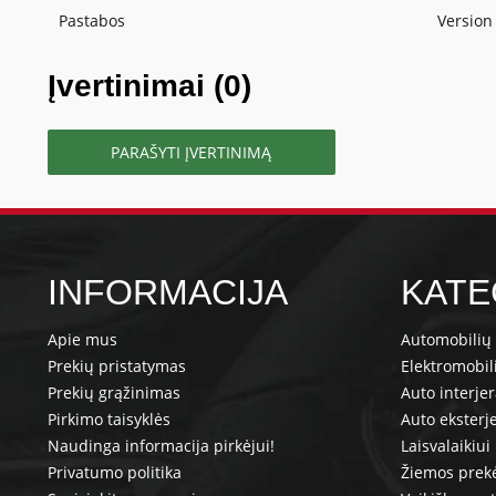
Pastabos
Version
Įvertinimai (0)
PARAŠYTI ĮVERTINIMĄ
INFORMACIJA
KATE
Apie mus
Automobilių 
Prekių pristatymas
Elektromobil
Prekių grąžinimas
Auto interje
Pirkimo taisyklės
Auto eksterj
Naudinga informacija pirkėjui!
Laisvalaikiui
Privatumo politika
Žiemos prek