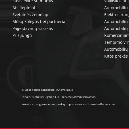
Susisiekite su mumis
Vaikiškos au
Atsiliepimai
Automobilių 
Svetainės žemėlapis
Elektros įra
Mūsų kolegos bei partneriai
Automobilių 
Pageidavimų sąrašas
Automobilių
Prisijungti
Komerciniam
Tempimo vir
Automobilių 
Kitos prekės
© Visos teisės saugomos. Autoviskas.lt
Serverius prižiūri
BigWeb.EU
–
serverių administravimas
.
Priežiūra, programavimas
,
prekių importavimas
-
OptimalusKodas.com