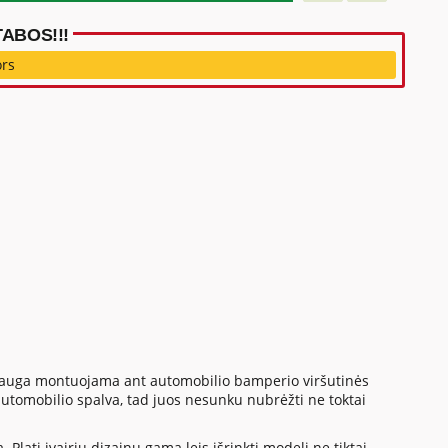
ABOS!!!
ors
apsauga montuojama ant automobilio bamperio viršutinės
utomobilio spalva, tad juos nesunku nubrėžti ne toktai
Plati įvairių dizainų gama leis išrinkti modelį ne tiktai