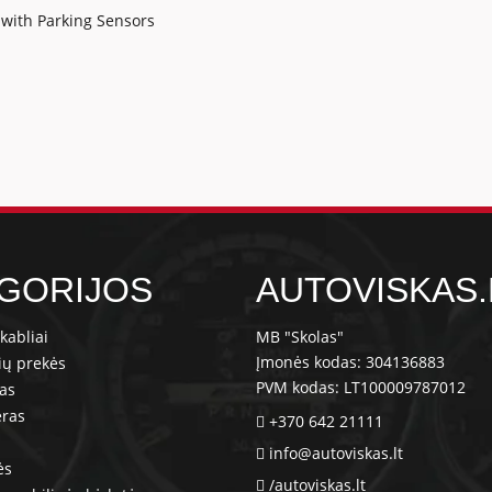
 with Parking Sensors
GORIJOS
AUTOVISKAS.
kabliai
MB "Skolas"
Įmonės kodas: 304136883
ių prekės
PVM kodas: LT100009787012
ras
eras
+370 642 21111
info@autoviskas.lt
ės
/autoviskas.lt