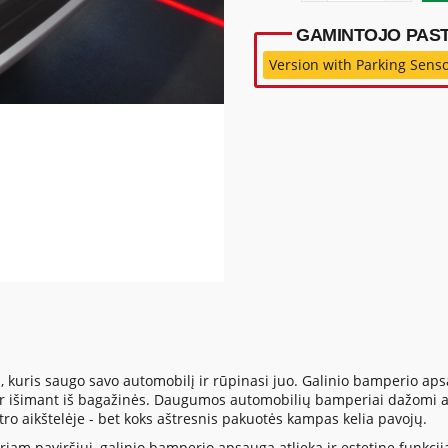
GAMINTOJO PAST
Version with Parking Sens
, kuris saugo savo automobilį ir rūpinasi juo. Galinio bamperio 
 ar išimant iš bagažinės. Daugumos automobilių bamperiai dažomi a
tro aikštelėje - bet koks aštresnis pakuotės kampas kelia pavojų.
iam paviršiui, galinio bamperio apsauga atlieka ir estetinę funkciją. 