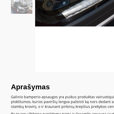
Aprašymas
Galinio bamperio apsaugos yra puikus produktas vairuotojui
plokštumos, kurios paviršių lengva pažeisti ką nors dedant
stambų krovinį, o ir kraunant pirkinių krepšius prekybos cen
Be to jog užtikrina papildomą tvirtą ir ilgaamžę apsaugą jautr