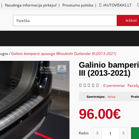
|
Naudinga informacija pirkėjui!
|
Privatumo politika
|
/AUTOVISKAS.LT
Ieškoti
augos
Galinio bamperio apsauga Mitsubishi Outlander III (2013-2021)
Galinio bamper
III (2013-2021)
0 įvertinimai
Parašy
Gamintojas:
Avisa
Prek
96.00€
Kiekis