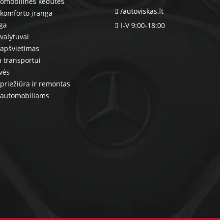
tomobilinės kėdutės
/autoviskas.lt
komforto įranga
nga
I-V 9:00-18:00
valytuvai
 apšvietimas
 transportui
vės
priežiūra ir remontas
 automobiliams