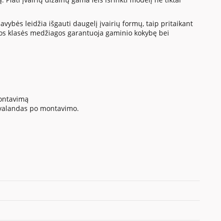
vybės leidžia išgauti daugelį įvairių formų, taip pritaikant
os klasės medžiagos garantuoja gaminio kokybę bei
montavimą
4 valandas po montavimo.