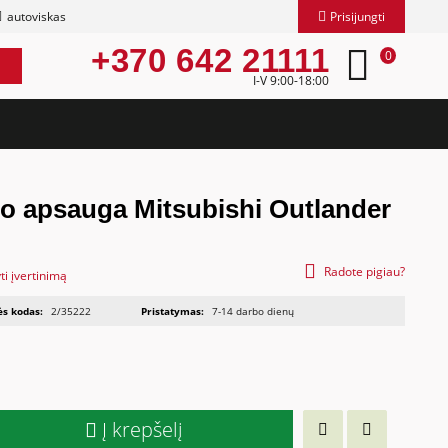
autoviskas
Prisijungti
+370 642 21111
0
I-V 9:00-18:00
io apsauga Mitsubishi Outlander
Radote pigiau?
ti įvertinimą
ės kodas:
2/35222
Pristatymas:
7-14 darbo dienų
Į krepšelį