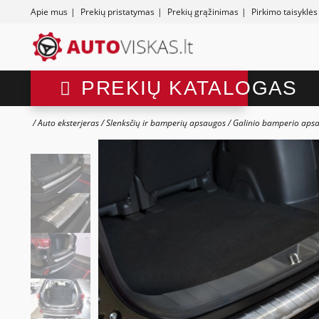
Apie mus
|
Prekių pristatymas
|
Prekių grąžinimas
|
Pirkimo taisyklės
PREKIŲ KATALOGAS
Auto eksterjeras
Slenksčių ir bamperių apsaugos
Galinio bamperio aps