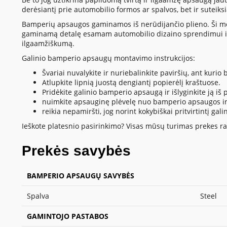
derėsiantį prie automobilio formos ar spalvos, bet ir suteik
Bamperių apsaugos gaminamos iš nerūdijančio plieno. Ši medžia
gaminamą detalę esamam automobilio dizaino sprendimui ir
ilgaamžiškumą.
Galinio bamperio apsaugų montavimo instrukcijos:
Švariai nuvalykite ir nuriebalinkite paviršių, ant kur
Atlupkite lipnią juostą dengiantį popierėlį kraštuose.
Pridėkite galinio bamperio apsaugą ir išlyginkite ją iš pl
nuimkite apsauginę plėvelę nuo bamperio apsaugos ir 
reikia nepamiršti, jog norint kokybiškai pritvirtintį
Ieškote platesnio pasirinkimo? Visas mūsų turimas prekes ras
Prekės savybės
BAMPERIO APSAUGŲ SAVYBĖS
Spalva
Steel
GAMINTOJO PASTABOS