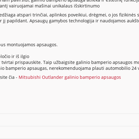
siantį vairuojamai mašinai unikalaus išskirtinumo
ga atspari trinčiai, aplinkos poveikiui, drėgmei, o jos fizikinės sa
 jį papildant. Apsaugų gamybos technologija ir naudojamos aukšt
io bus montuojamos apsaugos.
očio ir iš ilgio
tvirtai prispauskite. Taip užbaigsite galinio bamperio apsaugos 
 galinio bamperio apsaugas, nerekomenduojama plauti automobilio 2
ite čia -
Mitsubishi Outlander galinio bamperio apsaugos