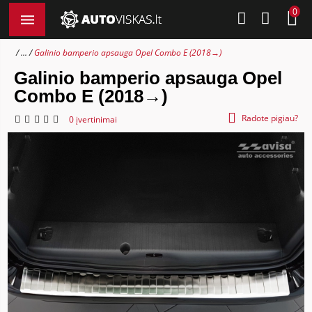
0
...
Galinio bamperio apsauga Opel Combo E (2018→)
Galinio bamperio apsauga Opel
Combo E (2018→)
Radote pigiau?
0 įvertinimai