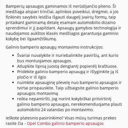
Bamperių apsaugos gaminamos iš nerūdijančio plieno. Ši
medžiaga atspari trinčiai, aplinkos poveikiui, drėgmei, o jos
fizikinės savybės leidžia išgauti daugelį įvairių formų, taip
pritaikant gaminamą detalę esamam automobilio dizaino
sprendimui ir jį papildant. Apsaugų gamybos technologija ir
naudojamos aukštos klasės medžiagos garantuoja gaminio
kokybę bei ilgaamžiškumą.
Galinio bamperio apsaugų montavimo instrukcijos:
Švariai nuvalykite ir nuriebalinkite paviršių, ant kurio
bus montuojamos apsaugos.
Atlupkite lipnią juostą dengiantį popierėlį kraštuose.
Pridėkite galinio bamperio apsaugą ir išlyginkite ją iš
pločio ir iš ilgio
nuimkite apsauginę plėvelę nuo bamperio apsaugos ir
tvirtai prispauskite. Taip užbaigsite galinio bamperio
apsaugos montavimą
reikia nepamiršti, jog norint kokybiškai pritvirtintį
galinio bamperio apsaugas, nerekomenduojama plauti
automobilio 24 valandas po montavimo.
Ieškote platesnio pasirinkimo? Visas mūsų turimas prekes
rasite čia -
Opel Combo galinio bamperio apsaugos