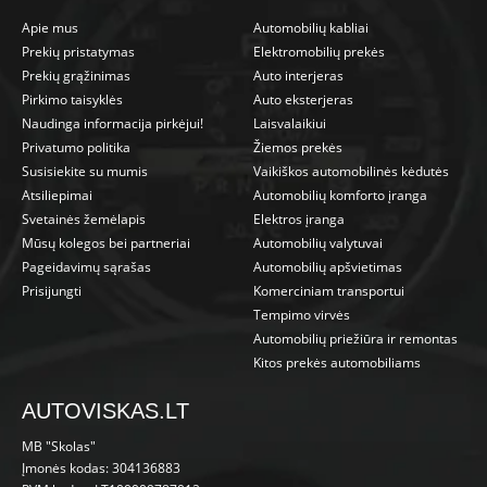
Apie mus
Automobilių kabliai
Prekių pristatymas
Elektromobilių prekės
Prekių grąžinimas
Auto interjeras
Pirkimo taisyklės
Auto eksterjeras
Naudinga informacija pirkėjui!
Laisvalaikiui
Privatumo politika
Žiemos prekės
Susisiekite su mumis
Vaikiškos automobilinės kėdutės
Atsiliepimai
Automobilių komforto įranga
Svetainės žemėlapis
Elektros įranga
Mūsų kolegos bei partneriai
Automobilių valytuvai
Pageidavimų sąrašas
Automobilių apšvietimas
Prisijungti
Komerciniam transportui
Tempimo virvės
Automobilių priežiūra ir remontas
Kitos prekės automobiliams
AUTOVISKAS.LT
MB "Skolas"
Įmonės kodas: 304136883