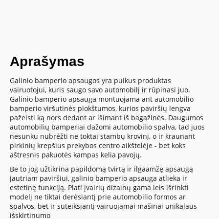
Aprašymas
Galinio bamperio apsaugos yra puikus produktas
vairuotojui, kuris saugo savo automobilį ir rūpinasi juo.
Galinio bamperio apsauga montuojama ant automobilio
bamperio viršutinės plokštumos, kurios paviršių lengva
pažeisti ką nors dedant ar išimant iš bagažinės. Daugumos
automobilių bamperiai dažomi automobilio spalva, tad juos
nesunku nubrėžti ne toktai stambų krovinį, o ir kraunant
pirkinių krepšius prekybos centro aikštelėje - bet koks
aštresnis pakuotės kampas kelia pavojų.
Be to jog užtikrina papildomą tvirtą ir ilgaamžę apsaugą
jautriam paviršiui, galinio bamperio apsauga atlieka ir
estetinę funkciją. Plati įvairių dizainų gama leis išrinkti
modelį ne tiktai derėsiantį prie automobilio formos ar
spalvos, bet ir suteiksiantį vairuojamai mašinai unikalaus
išskirtinumo