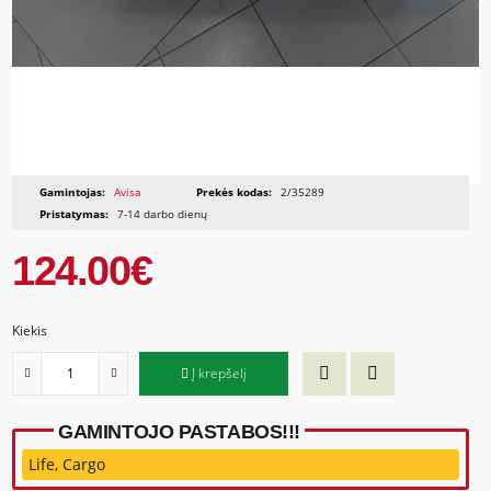
Gamintojas:
Avisa
Prekės kodas:
2/35289
Pristatymas:
7-14 darbo dienų
124.00€
Kiekis
Į krepšelį
GAMINTOJO PASTABOS!!!
Life, Cargo