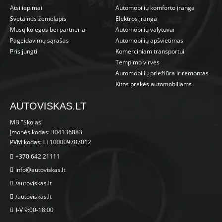
Atsiliepimai
Automobilių komforto įranga
Svetainės žemėlapis
Elektros įranga
Mūsų kolegos bei partneriai
Automobilių valytuvai
Pageidavimų sąrašas
Automobilių apšvietimas
Prisijungti
Komerciniam transportui
Tempimo virvės
Automobilių priežiūra ir remontas
Kitos prekės automobiliams
AUTOVISKAS.LT
MB "Skolas"
Įmonės kodas: 304136883
PVM kodas: LT100009787012
+370 642 21111
info@autoviskas.lt
/autoviskas.lt
/autoviskas.lt
I-V 9:00-18:00