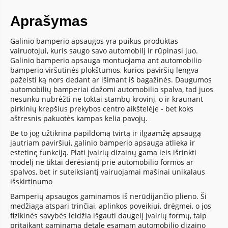
Aprašymas
Galinio bamperio apsaugos yra puikus produktas
vairuotojui, kuris saugo savo automobilį ir rūpinasi juo.
Galinio bamperio apsauga montuojama ant automobilio
bamperio viršutinės plokštumos, kurios paviršių lengva
pažeisti ką nors dedant ar išimant iš bagažinės. Daugumos
automobilių bamperiai dažomi automobilio spalva, tad juos
nesunku nubrėžti ne toktai stambų krovinį, o ir kraunant
pirkinių krepšius prekybos centro aikštelėje - bet koks
aštresnis pakuotės kampas kelia pavojų.
Be to jog užtikrina papildomą tvirtą ir ilgaamžę apsaugą
jautriam paviršiui, galinio bamperio apsauga atlieka ir
estetinę funkciją. Plati įvairių dizainų gama leis išrinkti
modelį ne tiktai derėsiantį prie automobilio formos ar
spalvos, bet ir suteiksiantį vairuojamai mašinai unikalaus
išskirtinumo
Bamperių apsaugos gaminamos iš nerūdijančio plieno. Ši
medžiaga atspari trinčiai, aplinkos poveikiui, drėgmei, o jos
fizikinės savybės leidžia išgauti daugelį įvairių formų, taip
pritaikant gaminamą detalę esamam automobilio dizaino