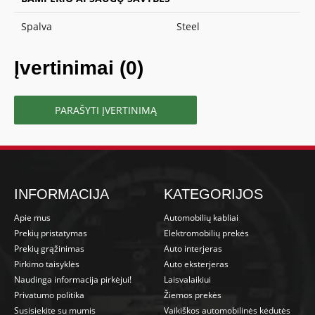
Spalva
Steel
Įvertinimai (0)
PARAŠYTI ĮVERTINIMĄ
INFORMACIJA
KATEGORIJOS
Apie mus
Automobilių kabliai
Prekių pristatymas
Elektromobilių prekės
Prekių grąžinimas
Auto interjeras
Pirkimo taisyklės
Auto eksterjeras
Naudinga informacija pirkėjui!
Laisvalaikiui
Privatumo politika
Žiemos prekės
Susisiekite su mumis
Vaikiškos automobilinės kėdutės