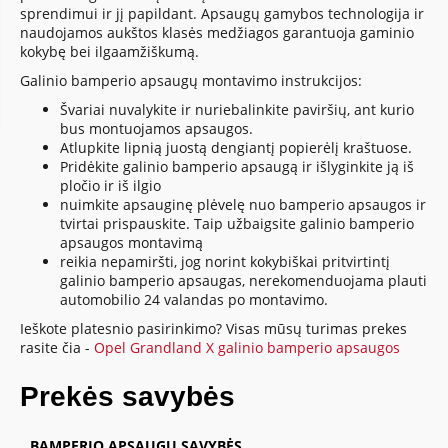
sprendimui ir jį papildant. Apsaugų gamybos technologija ir
naudojamos aukštos klasės medžiagos garantuoja gaminio
kokybę bei ilgaamžiškumą.
Galinio bamperio apsaugų montavimo instrukcijos:
Švariai nuvalykite ir nuriebalinkite paviršių, ant kurio
bus montuojamos apsaugos.
Atlupkite lipnią juostą dengiantį popierėlį kraštuose.
Pridėkite galinio bamperio apsaugą ir išlyginkite ją iš
pločio ir iš ilgio
nuimkite apsauginę plėvelę nuo bamperio apsaugos ir
tvirtai prispauskite. Taip užbaigsite galinio bamperio
apsaugos montavimą
reikia nepamiršti, jog norint kokybiškai pritvirtintį
galinio bamperio apsaugas, nerekomenduojama plauti
automobilio 24 valandas po montavimo.
Ieškote platesnio pasirinkimo? Visas mūsų turimas prekes
rasite čia -
Opel Grandland X galinio bamperio apsaugos
Prekės savybės
BAMPERIO APSAUGŲ SAVYBĖS