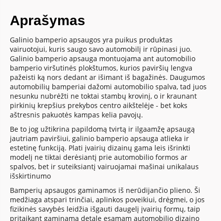
Aprašymas
Galinio bamperio apsaugos yra puikus produktas
vairuotojui, kuris saugo savo automobilį ir rūpinasi juo.
Galinio bamperio apsauga montuojama ant automobilio
bamperio viršutinės plokštumos, kurios paviršių lengva
pažeisti ką nors dedant ar išimant iš bagažinės. Daugumos
automobilių bamperiai dažomi automobilio spalva, tad juos
nesunku nubrėžti ne toktai stambų krovinį, o ir kraunant
pirkinių krepšius prekybos centro aikštelėje - bet koks
aštresnis pakuotės kampas kelia pavojų.
Be to jog užtikrina papildomą tvirtą ir ilgaamžę apsaugą
jautriam paviršiui, galinio bamperio apsauga atlieka ir
estetinę funkciją. Plati įvairių dizainų gama leis išrinkti
modelį ne tiktai derėsiantį prie automobilio formos ar
spalvos, bet ir suteiksiantį vairuojamai mašinai unikalaus
išskirtinumo
Bamperių apsaugos gaminamos iš nerūdijančio plieno. Ši
medžiaga atspari trinčiai, aplinkos poveikiui, drėgmei, o jos
fizikinės savybės leidžia išgauti daugelį įvairių formų, taip
pritaikant gaminamą detalę esamam automobilio dizaino