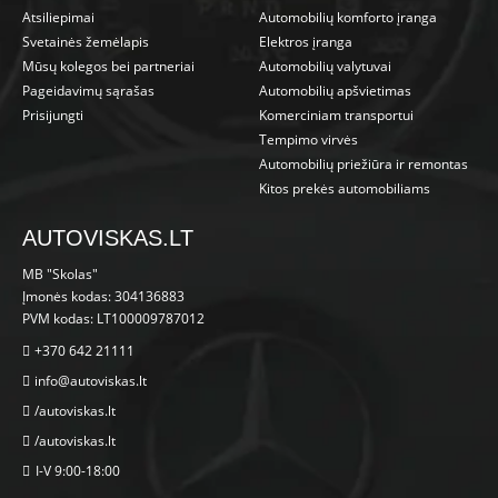
Atsiliepimai
Automobilių komforto įranga
Svetainės žemėlapis
Elektros įranga
Mūsų kolegos bei partneriai
Automobilių valytuvai
Pageidavimų sąrašas
Automobilių apšvietimas
Prisijungti
Komerciniam transportui
Tempimo virvės
Automobilių priežiūra ir remontas
Kitos prekės automobiliams
AUTOVISKAS.LT
MB "Skolas"
Įmonės kodas: 304136883
PVM kodas: LT100009787012
+370 642 21111
info@autoviskas.lt
/autoviskas.lt
/autoviskas.lt
I-V 9:00-18:00