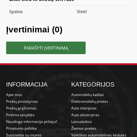
Spalva
Steel
Įvertinimai (0)
PARAŠYTI ĮVERTINIMĄ
INFORMACIJA
KATEGORIJOS
Apie mus
Automobilių kabliai
Prekių pristatymas
Elektromobilių prekės
Prekių grąžinimas
Auto interjeras
Pirkimo taisyklės
Auto eksterjeras
Naudinga informacija pirkėjui!
Laisvalaikiui
Privatumo politika
Žiemos prekės
Susisiekite su mumis
Vaikiškos automobilinės kėdutės