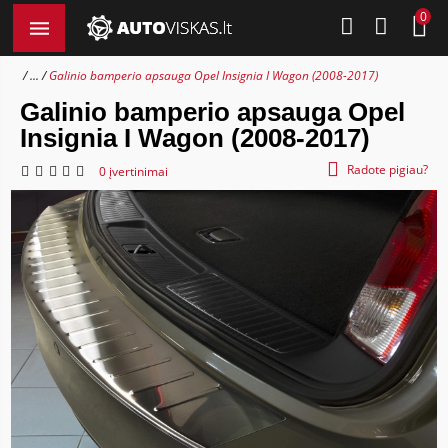
0
...
Galinio bamperio apsauga Opel Insignia I Wagon (2008-2017)
Galinio bamperio apsauga Opel
Insignia I Wagon (2008-2017)
Radote pigiau?
0 įvertinimai