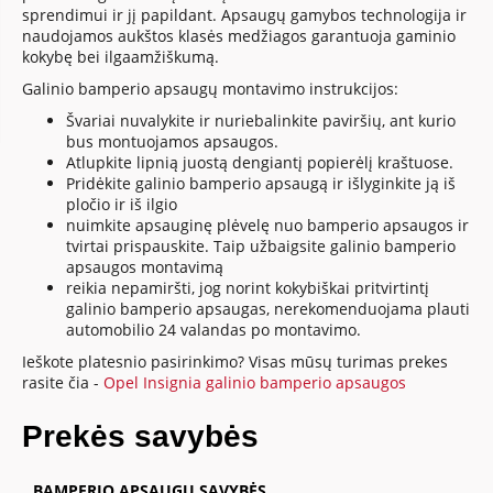
sprendimui ir jį papildant. Apsaugų gamybos technologija ir
naudojamos aukštos klasės medžiagos garantuoja gaminio
kokybę bei ilgaamžiškumą.
Galinio bamperio apsaugų montavimo instrukcijos:
Švariai nuvalykite ir nuriebalinkite paviršių, ant kurio
bus montuojamos apsaugos.
Atlupkite lipnią juostą dengiantį popierėlį kraštuose.
Pridėkite galinio bamperio apsaugą ir išlyginkite ją iš
pločio ir iš ilgio
nuimkite apsauginę plėvelę nuo bamperio apsaugos ir
tvirtai prispauskite. Taip užbaigsite galinio bamperio
apsaugos montavimą
reikia nepamiršti, jog norint kokybiškai pritvirtintį
galinio bamperio apsaugas, nerekomenduojama plauti
automobilio 24 valandas po montavimo.
Ieškote platesnio pasirinkimo? Visas mūsų turimas prekes
rasite čia -
Opel Insignia galinio bamperio apsaugos
Prekės savybės
BAMPERIO APSAUGŲ SAVYBĖS