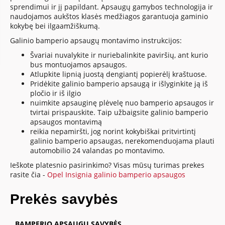
sprendimui ir jį papildant. Apsaugų gamybos technologija ir
naudojamos aukštos klasės medžiagos garantuoja gaminio
kokybę bei ilgaamžiškumą.
Galinio bamperio apsaugų montavimo instrukcijos:
Švariai nuvalykite ir nuriebalinkite paviršių, ant kurio
bus montuojamos apsaugos.
Atlupkite lipnią juostą dengiantį popierėlį kraštuose.
Pridėkite galinio bamperio apsaugą ir išlyginkite ją iš
pločio ir iš ilgio
nuimkite apsauginę plėvelę nuo bamperio apsaugos ir
tvirtai prispauskite. Taip užbaigsite galinio bamperio
apsaugos montavimą
reikia nepamiršti, jog norint kokybiškai pritvirtintį
galinio bamperio apsaugas, nerekomenduojama plauti
automobilio 24 valandas po montavimo.
Ieškote platesnio pasirinkimo? Visas mūsų turimas prekes
rasite čia -
Opel Insignia galinio bamperio apsaugos
Prekės savybės
BAMPERIO APSAUGŲ SAVYBĖS