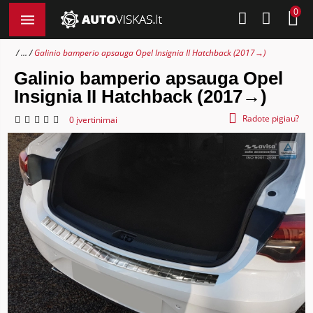
0
...
Galinio bamperio apsauga Opel Insignia II Hatchback (2017→)
Galinio bamperio apsauga Opel
Insignia II Hatchback (2017→)
Radote pigiau?
0 įvertinimai