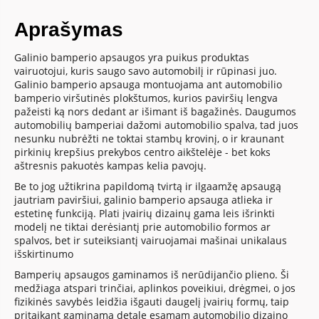
Aprašymas
Galinio bamperio apsaugos yra puikus produktas
vairuotojui, kuris saugo savo automobilį ir rūpinasi juo.
Galinio bamperio apsauga montuojama ant automobilio
bamperio viršutinės plokštumos, kurios paviršių lengva
pažeisti ką nors dedant ar išimant iš bagažinės. Daugumos
automobilių bamperiai dažomi automobilio spalva, tad juos
nesunku nubrėžti ne toktai stambų krovinį, o ir kraunant
pirkinių krepšius prekybos centro aikštelėje - bet koks
aštresnis pakuotės kampas kelia pavojų.
Be to jog užtikrina papildomą tvirtą ir ilgaamžę apsaugą
jautriam paviršiui, galinio bamperio apsauga atlieka ir
estetinę funkciją. Plati įvairių dizainų gama leis išrinkti
modelį ne tiktai derėsiantį prie automobilio formos ar
spalvos, bet ir suteiksiantį vairuojamai mašinai unikalaus
išskirtinumo
Bamperių apsaugos gaminamos iš nerūdijančio plieno. Ši
medžiaga atspari trinčiai, aplinkos poveikiui, drėgmei, o jos
fizikinės savybės leidžia išgauti daugelį įvairių formų, taip
pritaikant gaminamą detalę esamam automobilio dizaino