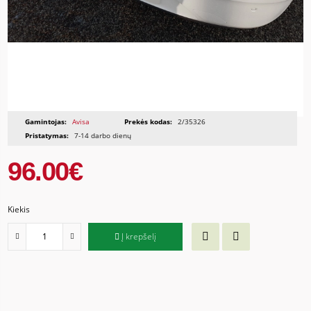
Gamintojas:
Avisa
Prekės kodas:
2/35326
Pristatymas:
7-14 darbo dienų
96.00€
Kiekis
Į krepšelį