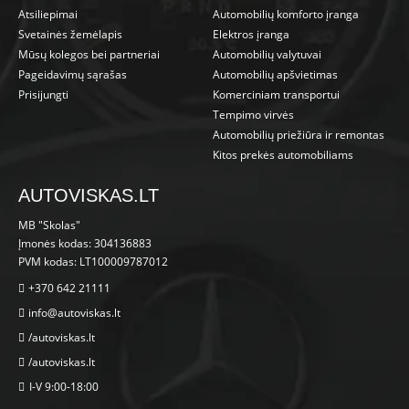
Atsiliepimai
Automobilių komforto įranga
Svetainės žemėlapis
Elektros įranga
Mūsų kolegos bei partneriai
Automobilių valytuvai
Pageidavimų sąrašas
Automobilių apšvietimas
Prisijungti
Komerciniam transportui
Tempimo virvės
Automobilių priežiūra ir remontas
Kitos prekės automobiliams
AUTOVISKAS.LT
MB "Skolas"
Įmonės kodas: 304136883
PVM kodas: LT100009787012
+370 642 21111
info@autoviskas.lt
/autoviskas.lt
/autoviskas.lt
I-V 9:00-18:00