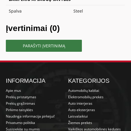
Spalva
Steel
Įvertinimai (0)
PARAŠYTI ĮVERTINIMĄ
INFORMACIJA
KATEGORIJOS
Apie mus
Automobilių kabliai
Prekių pristatymas
Elektromobilių prekės
Prekių grąžinimas
Auto interjeras
Pirkimo taisyklės
Auto eksterjeras
Naudinga informacija pirkėjui!
Laisvalaikiui
Privatumo politika
Žiemos prekės
Susisiekite su mumis
Vaikiškos automobilinės kėdutės