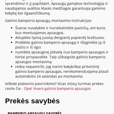
sprendimui ir jį papildant. Apsaugų gamybos technologija ir
naudojamos aukštos klasės medžiagos garantuoja gaminio
kokybę bei ilgaamžiškumą.
Galinio bamperio apsaugų montavimo instrukcijos:
Švariai nuvalykite ir nuriebalinkite paviršių, ant kurio
bus montuojamos apsaugos.
Atlupkite lipnią juostą dengiantį popierėlį kraštuose.
Pridėkite galinio bamperio apsaugą ir išlyginkite ją iš
pločio ir iš ilgio
nuimkite apsauginę plėvelę nuo bamperio apsaugos ir
tvirtai prispauskite. Taip užbaigsite galinio bamperio
apsaugos montavimą
reikia nepamiršti, jog norint kokybiškai pritvirtintį
galinio bamperio apsaugas, nerekomenduojama plauti
automobilio 24 valandas po montavimo.
Ieškote platesnio pasirinkimo? Visas mūsų turimas prekes
rasite čia -
Opel Vivaro galinio bamperio apsaugos
Prekės savybės
BAMPERIO APSAUGŲ SAVYBĖS