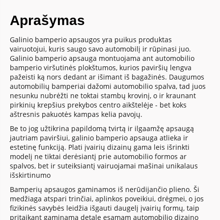
Aprašymas
Galinio bamperio apsaugos yra puikus produktas
vairuotojui, kuris saugo savo automobilį ir rūpinasi juo.
Galinio bamperio apsauga montuojama ant automobilio
bamperio viršutinės plokštumos, kurios paviršių lengva
pažeisti ką nors dedant ar išimant iš bagažinės. Daugumos
automobilių bamperiai dažomi automobilio spalva, tad juos
nesunku nubrėžti ne toktai stambų krovinį, o ir kraunant
pirkinių krepšius prekybos centro aikštelėje - bet koks
aštresnis pakuotės kampas kelia pavojų.
Be to jog užtikrina papildomą tvirtą ir ilgaamžę apsaugą
jautriam paviršiui, galinio bamperio apsauga atlieka ir
estetinę funkciją. Plati įvairių dizainų gama leis išrinkti
modelį ne tiktai derėsiantį prie automobilio formos ar
spalvos, bet ir suteiksiantį vairuojamai mašinai unikalaus
išskirtinumo
Bamperių apsaugos gaminamos iš nerūdijančio plieno. Ši
medžiaga atspari trinčiai, aplinkos poveikiui, drėgmei, o jos
fizikinės savybės leidžia išgauti daugelį įvairių formų, taip
pritaikant gaminamą detalę esamam automobilio dizaino