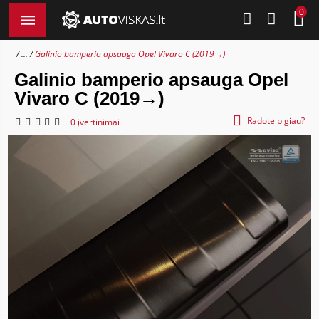
0
...
Galinio bamperio apsauga Opel Vivaro C (2019→)
Galinio bamperio apsauga Opel
Vivaro C (2019→)
Radote pigiau?
0 įvertinimai