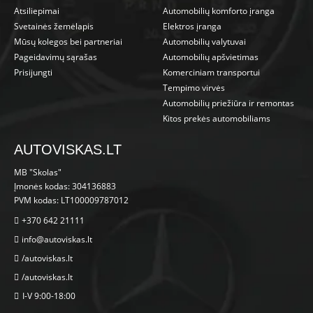
Atsiliepimai
Automobilių komforto įranga
Svetainės žemėlapis
Elektros įranga
Mūsų kolegos bei partneriai
Automobilių valytuvai
Pageidavimų sąrašas
Automobilių apšvietimas
Prisijungti
Komerciniam transportui
Tempimo virvės
Automobilių priežiūra ir remontas
Kitos prekės automobiliams
AUTOVISKAS.LT
MB "Skolas"
Įmonės kodas: 304136883
PVM kodas: LT100009787012
+370 642 21111
info@autoviskas.lt
/autoviskas.lt
/autoviskas.lt
I-V 9:00-18:00