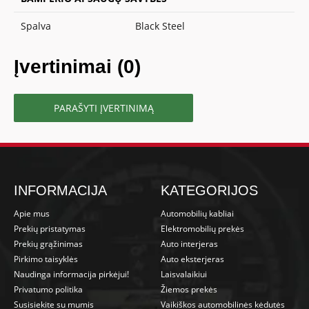
Spalva
Black Steel
Įvertinimai (0)
PARAŠYTI ĮVERTINIMĄ
INFORMACIJA
KATEGORIJOS
Apie mus
Automobilių kabliai
Prekių pristatymas
Elektromobilių prekės
Prekių grąžinimas
Auto interjeras
Pirkimo taisyklės
Auto eksterjeras
Naudinga informacija pirkėjui!
Laisvalaikiui
Privatumo politika
Žiemos prekės
Susisiekite su mumis
Vaikiškos automobilinės kėdutės