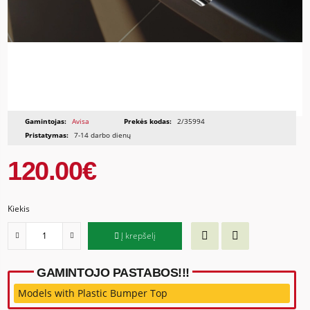
Gamintojas:
Avisa
Prekės kodas:
2/35994
Pristatymas:
7-14 darbo dienų
120.00€
Kiekis
Į krepšelį
GAMINTOJO PASTABOS!!!
Models with Plastic Bumper Top