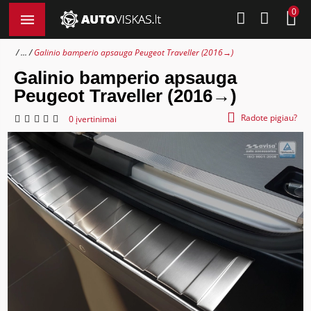
0
...
Galinio bamperio apsauga Peugeot Traveller (2016→)
Galinio bamperio apsauga
Peugeot Traveller (2016→)
Radote pigiau?
0 įvertinimai