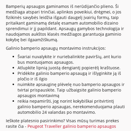
Bamperių apsaugos gaminamos iš nerūdijančio plieno. Ši
medžiaga atspari trinčiai, aplinkos poveikiui, drėgmei, o jos
fizikinės savybės leidžia išgauti daugelį įvairių formų, taip
pritaikant gaminamą detalę esamam automobilio dizaino
sprendimui ir jį papildant. Apsaugų gamybos technologija ir
naudojamos aukštos klasės medžiagos garantuoja gaminio
kokybę bei ilgaamžiškumą.
Galinio bamperio apsaugų montavimo instrukcijos:
Švariai nuvalykite ir nuriebalinkite paviršių, ant kurio
bus montuojamos apsaugos.
Atlupkite lipnią juostą dengiantį popierėlį kraštuose.
Pridėkite galinio bamperio apsaugą ir išlyginkite ją iš
pločio ir iš ilgio
nuimkite apsauginę plėvelę nuo bamperio apsaugos ir
tvirtai prispauskite. Taip užbaigsite galinio bamperio
apsaugos montavimą
reikia nepamiršti, jog norint kokybiškai pritvirtintį
galinio bamperio apsaugas, nerekomenduojama plauti
automobilio 24 valandas po montavimo.
Ieškote platesnio pasirinkimo? Visas mūsų turimas prekes
rasite čia -
Peugeot Traveller galinio bamperio apsaugos