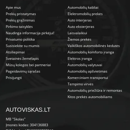
Apie mus
Automobilių kabliai
Prekių pristatymas
Elektromobilių prekės
Prekių grąžinimas
Auto interjeras
Pirkimo taisyklės
Auto eksterjeras
Naudinga informacija pirkėjui!
Laisvalaikiui
Privatumo politika
Žiemos prekės
Susisiekite su mumis
Vaikiškos automobilinės kėdutės
Atsiliepimai
Automobilių komforto įranga
Svetainės žemėlapis
Elektros įranga
Mūsų kolegos bei partneriai
Automobilių valytuvai
Pageidavimų sąrašas
Automobilių apšvietimas
Prisijungti
Komerciniam transportui
Tempimo virvės
Automobilių priežiūra ir remontas
Kitos prekės automobiliams
AUTOVISKAS.LT
MB "Skolas"
Įmonės kodas: 304136883