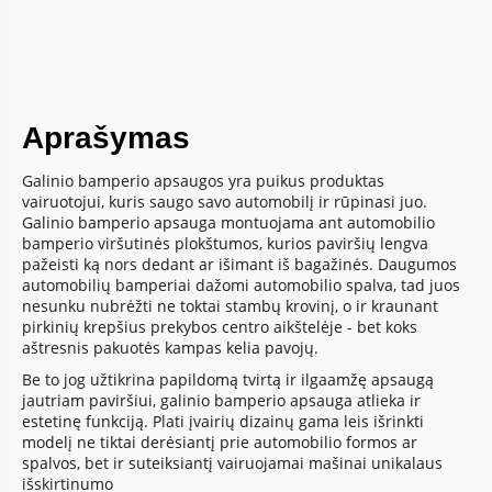
Aprašymas
Galinio bamperio apsaugos yra puikus produktas
vairuotojui, kuris saugo savo automobilį ir rūpinasi juo.
Galinio bamperio apsauga montuojama ant automobilio
bamperio viršutinės plokštumos, kurios paviršių lengva
pažeisti ką nors dedant ar išimant iš bagažinės. Daugumos
automobilių bamperiai dažomi automobilio spalva, tad juos
nesunku nubrėžti ne toktai stambų krovinį, o ir kraunant
pirkinių krepšius prekybos centro aikštelėje - bet koks
aštresnis pakuotės kampas kelia pavojų.
Be to jog užtikrina papildomą tvirtą ir ilgaamžę apsaugą
jautriam paviršiui, galinio bamperio apsauga atlieka ir
estetinę funkciją. Plati įvairių dizainų gama leis išrinkti
modelį ne tiktai derėsiantį prie automobilio formos ar
spalvos, bet ir suteiksiantį vairuojamai mašinai unikalaus
išskirtinumo