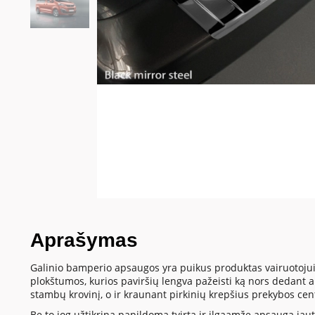
Aprašymas
Galinio bamperio apsaugos yra puikus produktas vairuotojui
plokštumos, kurios paviršių lengva pažeisti ką nors dedant
stambų krovinį, o ir kraunant pirkinių krepšius prekybos cen
Be to jog užtikrina papildomą tvirtą ir ilgaamžę apsaugą jautr