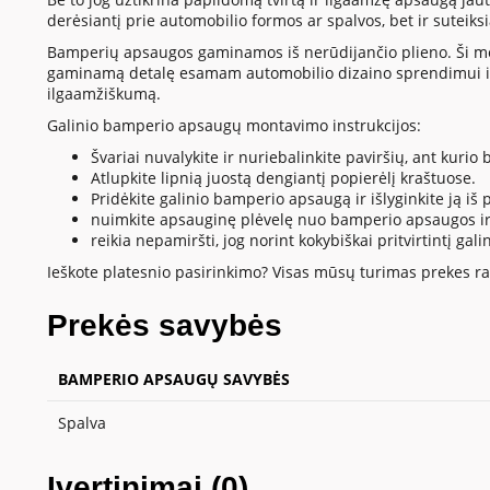
derėsiantį prie automobilio formos ar spalvos, bet ir suteik
Bamperių apsaugos gaminamos iš nerūdijančio plieno. Ši medžia
gaminamą detalę esamam automobilio dizaino sprendimui ir
ilgaamžiškumą.
Galinio bamperio apsaugų montavimo instrukcijos:
Švariai nuvalykite ir nuriebalinkite paviršių, ant kur
Atlupkite lipnią juostą dengiantį popierėlį kraštuose.
Pridėkite galinio bamperio apsaugą ir išlyginkite ją iš pl
nuimkite apsauginę plėvelę nuo bamperio apsaugos ir 
reikia nepamiršti, jog norint kokybiškai pritvirtintį
Ieškote platesnio pasirinkimo? Visas mūsų turimas prekes ras
Prekės savybės
BAMPERIO APSAUGŲ SAVYBĖS
Spalva
Įvertinimai (0)