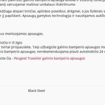
siantį vairuojamai mašinai unikalaus išskirtinumo
ga atspari trinčiai, aplinkos poveikiui, drėgmei, o jos fizikinės sa
 jį papildant. Apsaugų gamybos technologija ir naudojamos aukšt
io bus montuojamos apsaugos.
očio ir iš ilgio
tvirtai prispauskite. Taip užbaigsite galinio bamperio apsaugos 
 galinio bamperio apsaugas, nerekomenduojama plauti automobilio 2
ite čia -
Peugeot Traveller galinio bamperio apsaugos
Black Steel