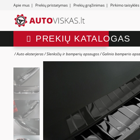
Apie mus
|
Prekių pristatymas
|
Prekių grąžinimas
|
Pirkimo taisyklės
PREKIŲ KATALOGAS
Auto eksterjeras
Slenksčių ir bamperių apsaugos
Galinio bamperio aps