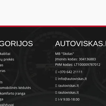
GORIJOS
AUTOVISKAS.
kabliai
MB "Skolas"
Įmonės kodas: 304136883
ių prekės
PVM kodas: LT100009787012
ras
eras
+370 642 21111
info@autoviskas.lt
ės
/autoviskas.lt
tomobilinės kėdutės
/autoviskas.lt
komforto įranga
nga
I-V 9:00-18:00
valytuvai