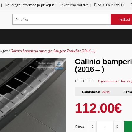
|
Naudinga informacija pirkėjui!
|
Privatumo politika
|
/AUTOVISKAS.LT
Ieškoti
augos
Galinio bamperio apsauga Peugeot Traveller (2016→)
Galinio bamperi
(2016→)
0 įvertinimai
Parašy
Gamintojas:
Avisa
Prek
112.00€
Kiekis