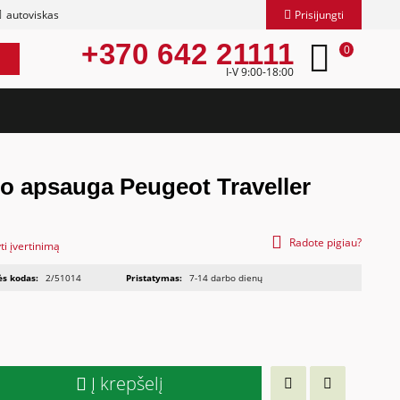
autoviskas
Prisijungti
+370 642 21111
0
I-V 9:00-18:00
o apsauga Peugeot Traveller
Radote pigiau?
ti įvertinimą
ės kodas:
2/51014
Pristatymas:
7-14 darbo dienų
Į krepšelį