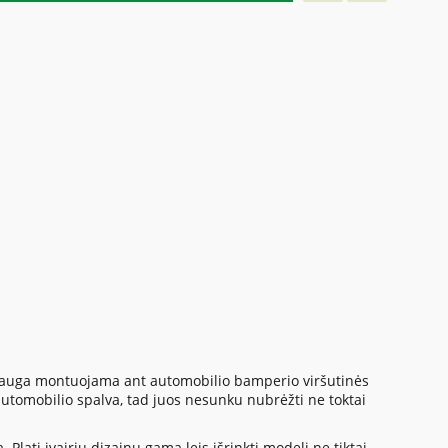
apsauga montuojama ant automobilio bamperio viršutinės
utomobilio spalva, tad juos nesunku nubrėžti ne toktai
Plati įvairių dizainų gama leis išrinkti modelį ne tiktai