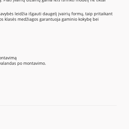
vybės leidžia išgauti daugelį įvairių formų, taip pritaikant
os klasės medžiagos garantuoja gaminio kokybę bei
montavimą
4 valandas po montavimo.