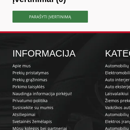
PARAŠYTI ĮVERTINIMĄ
INFORMACIJA
KATE
Apie mus
Automobilių 
Prekių pristatymas
Elektromobil
Prekių grąžinimas
Auto interje
Pirkimo taisyklės
Auto eksterj
Naudinga informacija pirkėjui!
Laisvalaikiui
Privatumo politika
Žiemos prek
Susisiekite su mumis
Vaikiškos au
Atsiliepimai
Automobilių 
Svetainės žemėlapis
Elektros įra
Mūsų kolegos bei partneriai
Automobilių 