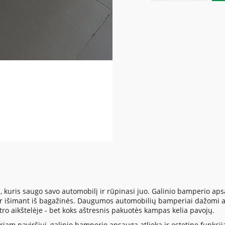
, kuris saugo savo automobilį ir rūpinasi juo. Galinio bamperio 
 ar išimant iš bagažinės. Daugumos automobilių bamperiai dažomi a
tro aikštelėje - bet koks aštresnis pakuotės kampas kelia pavojų.
iam paviršiui, galinio bamperio apsauga atlieka ir estetinę funkciją. 