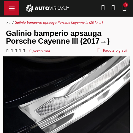
0
...
Galinio bamperio apsauga Porsche Cayenne III (2017→)
Galinio bamperio apsauga
Porsche Cayenne III (2017→)
Radote pigiau?
0 įvertinimai