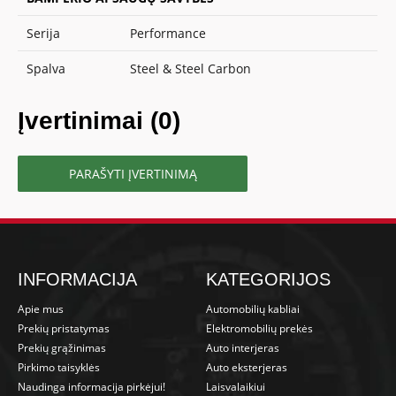
Serija
Performance
Spalva
Steel & Steel Carbon
Įvertinimai (0)
PARAŠYTI ĮVERTINIMĄ
INFORMACIJA
KATEGORIJOS
Apie mus
Automobilių kabliai
Prekių pristatymas
Elektromobilių prekės
Prekių grąžinimas
Auto interjeras
Pirkimo taisyklės
Auto eksterjeras
Naudinga informacija pirkėjui!
Laisvalaikiui