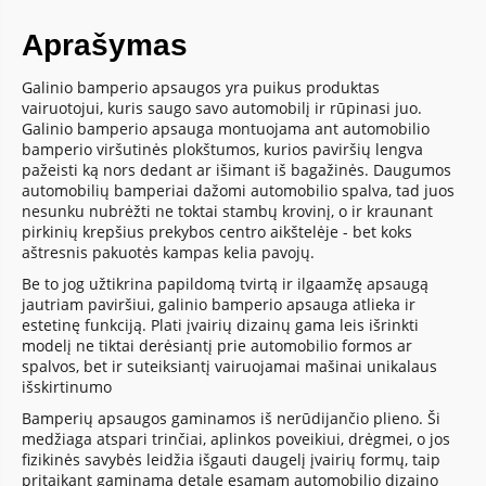
Aprašymas
Galinio bamperio apsaugos yra puikus produktas
vairuotojui, kuris saugo savo automobilį ir rūpinasi juo.
Galinio bamperio apsauga montuojama ant automobilio
bamperio viršutinės plokštumos, kurios paviršių lengva
pažeisti ką nors dedant ar išimant iš bagažinės. Daugumos
automobilių bamperiai dažomi automobilio spalva, tad juos
nesunku nubrėžti ne toktai stambų krovinį, o ir kraunant
pirkinių krepšius prekybos centro aikštelėje - bet koks
aštresnis pakuotės kampas kelia pavojų.
Be to jog užtikrina papildomą tvirtą ir ilgaamžę apsaugą
jautriam paviršiui, galinio bamperio apsauga atlieka ir
estetinę funkciją. Plati įvairių dizainų gama leis išrinkti
modelį ne tiktai derėsiantį prie automobilio formos ar
spalvos, bet ir suteiksiantį vairuojamai mašinai unikalaus
išskirtinumo
Bamperių apsaugos gaminamos iš nerūdijančio plieno. Ši
medžiaga atspari trinčiai, aplinkos poveikiui, drėgmei, o jos
fizikinės savybės leidžia išgauti daugelį įvairių formų, taip
pritaikant gaminamą detalę esamam automobilio dizaino