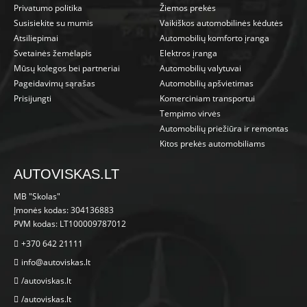
Privatumo politika
Žiemos prekės
Susisiekite su mumis
Vaikiškos automobilinės kėdutės
Atsiliepimai
Automobilių komforto įranga
Svetainės žemėlapis
Elektros įranga
Mūsų kolegos bei partneriai
Automobilių valytuvai
Pageidavimų sąrašas
Automobilių apšvietimas
Prisijungti
Komerciniam transportui
Tempimo virvės
Automobilių priežiūra ir remontas
Kitos prekės automobiliams
AUTOVISKAS.LT
MB "Skolas"
Įmonės kodas: 304136883
PVM kodas: LT100009787012
+370 642 21111
info@autoviskas.lt
/autoviskas.lt
/autoviskas.lt