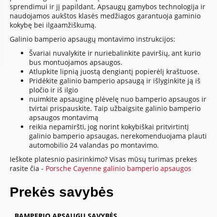
sprendimui ir jį papildant. Apsaugų gamybos technologija ir
naudojamos aukštos klasės medžiagos garantuoja gaminio
kokybę bei ilgaamžiškumą.
Galinio bamperio apsaugų montavimo instrukcijos:
Švariai nuvalykite ir nuriebalinkite paviršių, ant kurio
bus montuojamos apsaugos.
Atlupkite lipnią juostą dengiantį popierėlį kraštuose.
Pridėkite galinio bamperio apsaugą ir išlyginkite ją iš
pločio ir iš ilgio
nuimkite apsauginę plėvelę nuo bamperio apsaugos ir
tvirtai prispauskite. Taip užbaigsite galinio bamperio
apsaugos montavimą
reikia nepamiršti, jog norint kokybiškai pritvirtintį
galinio bamperio apsaugas, nerekomenduojama plauti
automobilio 24 valandas po montavimo.
Ieškote platesnio pasirinkimo? Visas mūsų turimas prekes
rasite čia -
Porsche Cayenne galinio bamperio apsaugos
Prekės savybės
BAMPERIO APSAUGŲ SAVYBĖS