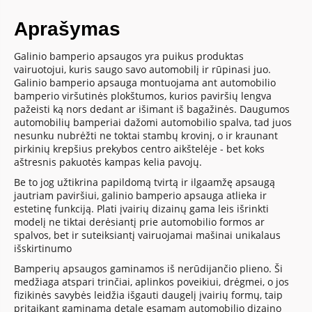
Aprašymas
Galinio bamperio apsaugos yra puikus produktas
vairuotojui, kuris saugo savo automobilį ir rūpinasi juo.
Galinio bamperio apsauga montuojama ant automobilio
bamperio viršutinės plokštumos, kurios paviršių lengva
pažeisti ką nors dedant ar išimant iš bagažinės. Daugumos
automobilių bamperiai dažomi automobilio spalva, tad juos
nesunku nubrėžti ne toktai stambų krovinį, o ir kraunant
pirkinių krepšius prekybos centro aikštelėje - bet koks
aštresnis pakuotės kampas kelia pavojų.
Be to jog užtikrina papildomą tvirtą ir ilgaamžę apsaugą
jautriam paviršiui, galinio bamperio apsauga atlieka ir
estetinę funkciją. Plati įvairių dizainų gama leis išrinkti
modelį ne tiktai derėsiantį prie automobilio formos ar
spalvos, bet ir suteiksiantį vairuojamai mašinai unikalaus
išskirtinumo
Bamperių apsaugos gaminamos iš nerūdijančio plieno. Ši
medžiaga atspari trinčiai, aplinkos poveikiui, drėgmei, o jos
fizikinės savybės leidžia išgauti daugelį įvairių formų, taip
pritaikant gaminamą detalę esamam automobilio dizaino