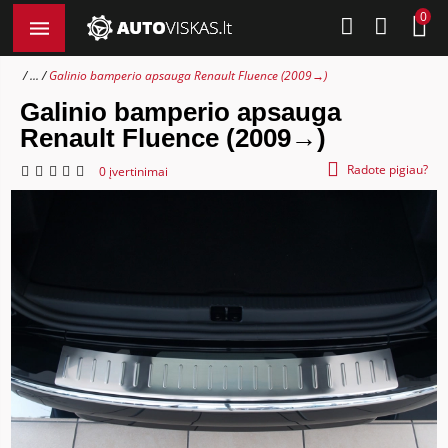
0
...
Galinio bamperio apsauga Renault Fluence (2009→)
Galinio bamperio apsauga
Renault Fluence (2009→)
Radote pigiau?
0 įvertinimai