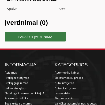
Spalva
Steel
Įvertinimai (0)
PARAŠYTI ĮVERTINIMĄ
INFORMACIJA
KATEGORIJOS
Apie mus
Automobilių kabliai
Prekių pristatymas
Elektromobilių prekės
Prekių grąžinimas
Auto interjeras
Pirkimo taisyklės
Auto eksterjeras
Naudinga informacija pirkėjui!
Laisvalaikiui
Privatumo politika
Žiemos prekės
Susisiekite su mumis
Vaikiškos automobilinės kėdutės