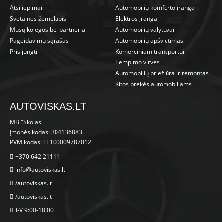
Atsiliepimai
Automobilių komforto įranga
Svetainės žemėlapis
Elektros įranga
Mūsų kolegos bei partneriai
Automobilių valytuvai
Pageidavimų sąrašas
Automobilių apšvietimas
Prisijungti
Komerciniam transportui
Tempimo virvės
Automobilių priežiūra ir remontas
Kitos prekės automobiliams
AUTOVISKAS.LT
MB "Skolas"
Įmonės kodas: 304136883
PVM kodas: LT100009787012
+370 642 21111
info@autoviskas.lt
/autoviskas.lt
/autoviskas.lt
I-V 9:00-18:00