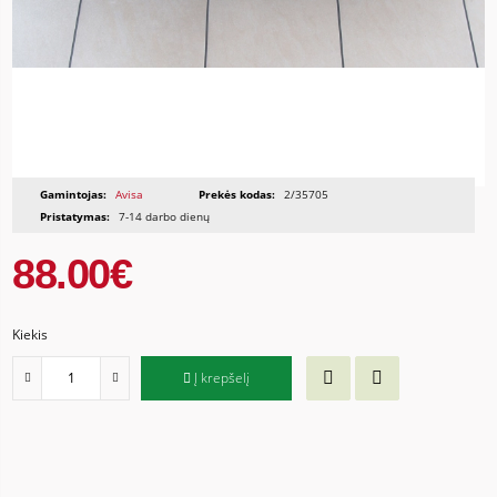
Gamintojas:
Avisa
Prekės kodas:
2/35705
Pristatymas:
7-14 darbo dienų
88.00€
Kiekis
Į krepšelį