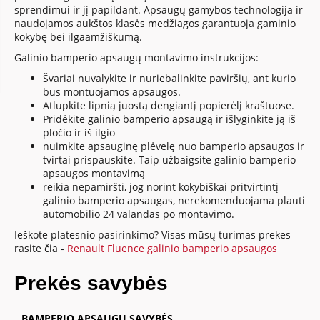
sprendimui ir jį papildant. Apsaugų gamybos technologija ir
naudojamos aukštos klasės medžiagos garantuoja gaminio
kokybę bei ilgaamžiškumą.
Galinio bamperio apsaugų montavimo instrukcijos:
Švariai nuvalykite ir nuriebalinkite paviršių, ant kurio
bus montuojamos apsaugos.
Atlupkite lipnią juostą dengiantį popierėlį kraštuose.
Pridėkite galinio bamperio apsaugą ir išlyginkite ją iš
pločio ir iš ilgio
nuimkite apsauginę plėvelę nuo bamperio apsaugos ir
tvirtai prispauskite. Taip užbaigsite galinio bamperio
apsaugos montavimą
reikia nepamiršti, jog norint kokybiškai pritvirtintį
galinio bamperio apsaugas, nerekomenduojama plauti
automobilio 24 valandas po montavimo.
Ieškote platesnio pasirinkimo? Visas mūsų turimas prekes
rasite čia -
Renault Fluence galinio bamperio apsaugos
Prekės savybės
BAMPERIO APSAUGŲ SAVYBĖS