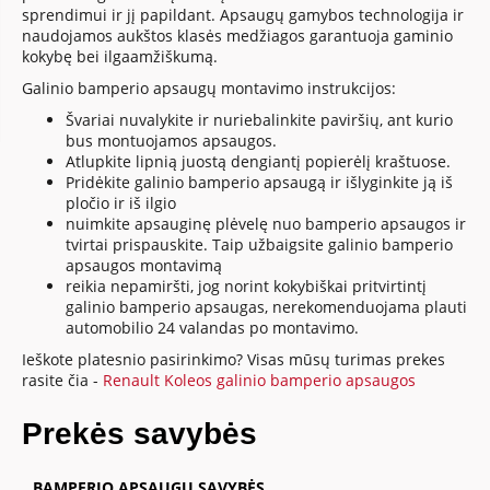
sprendimui ir jį papildant. Apsaugų gamybos technologija ir
naudojamos aukštos klasės medžiagos garantuoja gaminio
kokybę bei ilgaamžiškumą.
Galinio bamperio apsaugų montavimo instrukcijos:
Švariai nuvalykite ir nuriebalinkite paviršių, ant kurio
bus montuojamos apsaugos.
Atlupkite lipnią juostą dengiantį popierėlį kraštuose.
Pridėkite galinio bamperio apsaugą ir išlyginkite ją iš
pločio ir iš ilgio
nuimkite apsauginę plėvelę nuo bamperio apsaugos ir
tvirtai prispauskite. Taip užbaigsite galinio bamperio
apsaugos montavimą
reikia nepamiršti, jog norint kokybiškai pritvirtintį
galinio bamperio apsaugas, nerekomenduojama plauti
automobilio 24 valandas po montavimo.
Ieškote platesnio pasirinkimo? Visas mūsų turimas prekes
rasite čia -
Renault Koleos galinio bamperio apsaugos
Prekės savybės
BAMPERIO APSAUGŲ SAVYBĖS