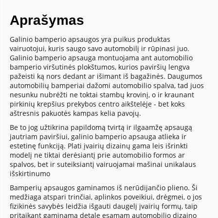
Aprašymas
Galinio bamperio apsaugos yra puikus produktas
vairuotojui, kuris saugo savo automobilį ir rūpinasi juo.
Galinio bamperio apsauga montuojama ant automobilio
bamperio viršutinės plokštumos, kurios paviršių lengva
pažeisti ką nors dedant ar išimant iš bagažinės. Daugumos
automobilių bamperiai dažomi automobilio spalva, tad juos
nesunku nubrėžti ne toktai stambų krovinį, o ir kraunant
pirkinių krepšius prekybos centro aikštelėje - bet koks
aštresnis pakuotės kampas kelia pavojų.
Be to jog užtikrina papildomą tvirtą ir ilgaamžę apsaugą
jautriam paviršiui, galinio bamperio apsauga atlieka ir
estetinę funkciją. Plati įvairių dizainų gama leis išrinkti
modelį ne tiktai derėsiantį prie automobilio formos ar
spalvos, bet ir suteiksiantį vairuojamai mašinai unikalaus
išskirtinumo
Bamperių apsaugos gaminamos iš nerūdijančio plieno. Ši
medžiaga atspari trinčiai, aplinkos poveikiui, drėgmei, o jos
fizikinės savybės leidžia išgauti daugelį įvairių formų, taip
pritaikant gaminamą detalę esamam automobilio dizaino