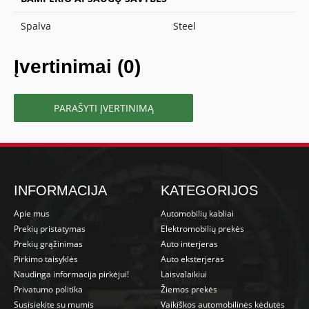
Spalva
Steel
Įvertinimai (0)
PARAŠYTI ĮVERTINIMĄ
INFORMACIJA
KATEGORIJOS
Apie mus
Automobilių kabliai
Prekių pristatymas
Elektromobilių prekės
Prekių grąžinimas
Auto interjeras
Pirkimo taisyklės
Auto eksterjeras
Naudinga informacija pirkėjui!
Laisvalaikiui
Privatumo politika
Žiemos prekės
Susisiekite su mumis
Vaikiškos automobilinės kėdutės