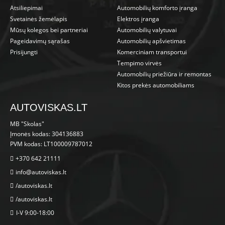
Atsiliepimai
Automobilių komforto įranga
Svetainės žemėlapis
Elektros įranga
Mūsų kolegos bei partneriai
Automobilių valytuvai
Pageidavimų sąrašas
Automobilių apšvietimas
Prisijungti
Komerciniam transportui
Tempimo virvės
Automobilių priežiūra ir remontas
Kitos prekės automobiliams
AUTOVISKAS.LT
MB "Skolas"
Įmonės kodas: 304136883
PVM kodas: LT100009787012
+370 642 21111
info@autoviskas.lt
/autoviskas.lt
/autoviskas.lt
I-V 9:00-18:00