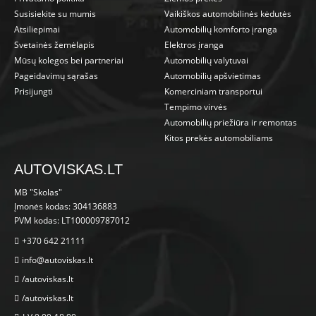
Susisiekite su mumis
Vaikiškos automobilinės kėdutės
Atsiliepimai
Automobilių komforto įranga
Svetainės žemėlapis
Elektros įranga
Mūsų kolegos bei partneriai
Automobilių valytuvai
Pageidavimų sąrašas
Automobilių apšvietimas
Prisijungti
Komerciniam transportui
Tempimo virvės
Automobilių priežiūra ir remontas
Kitos prekės automobiliams
AUTOVISKAS.LT
MB "Skolas"
Įmonės kodas: 304136883
PVM kodas: LT100009787012
+370 642 21111
info@autoviskas.lt
/autoviskas.lt
/autoviskas.lt