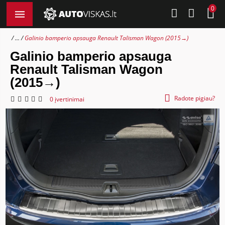
0
...
Galinio bamperio apsauga Renault Talisman Wagon (2015→)
Galinio bamperio apsauga
Renault Talisman Wagon
(2015→)
Radote pigiau?
0 įvertinimai