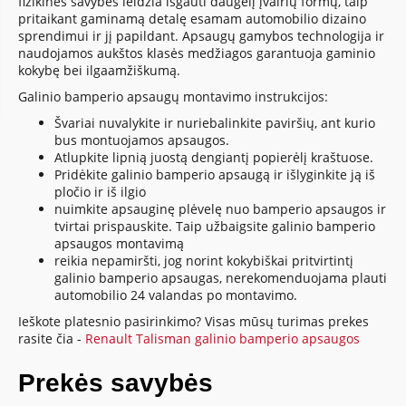
fizikinės savybės leidžia išgauti daugelį įvairių formų, taip
pritaikant gaminamą detalę esamam automobilio dizaino
sprendimui ir jį papildant. Apsaugų gamybos technologija ir
naudojamos aukštos klasės medžiagos garantuoja gaminio
kokybę bei ilgaamžiškumą.
Galinio bamperio apsaugų montavimo instrukcijos:
Švariai nuvalykite ir nuriebalinkite paviršių, ant kurio
bus montuojamos apsaugos.
Atlupkite lipnią juostą dengiantį popierėlį kraštuose.
Pridėkite galinio bamperio apsaugą ir išlyginkite ją iš
pločio ir iš ilgio
nuimkite apsauginę plėvelę nuo bamperio apsaugos ir
tvirtai prispauskite. Taip užbaigsite galinio bamperio
apsaugos montavimą
reikia nepamiršti, jog norint kokybiškai pritvirtintį
galinio bamperio apsaugas, nerekomenduojama plauti
automobilio 24 valandas po montavimo.
Ieškote platesnio pasirinkimo? Visas mūsų turimas prekes
rasite čia -
Renault Talisman galinio bamperio apsaugos
Prekės savybės