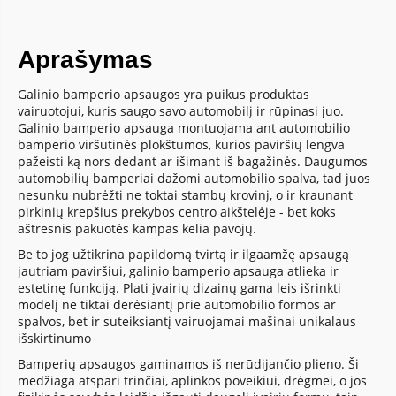
Aprašymas
Galinio bamperio apsaugos yra puikus produktas
vairuotojui, kuris saugo savo automobilį ir rūpinasi juo.
Galinio bamperio apsauga montuojama ant automobilio
bamperio viršutinės plokštumos, kurios paviršių lengva
pažeisti ką nors dedant ar išimant iš bagažinės. Daugumos
automobilių bamperiai dažomi automobilio spalva, tad juos
nesunku nubrėžti ne toktai stambų krovinį, o ir kraunant
pirkinių krepšius prekybos centro aikštelėje - bet koks
aštresnis pakuotės kampas kelia pavojų.
Be to jog užtikrina papildomą tvirtą ir ilgaamžę apsaugą
jautriam paviršiui, galinio bamperio apsauga atlieka ir
estetinę funkciją. Plati įvairių dizainų gama leis išrinkti
modelį ne tiktai derėsiantį prie automobilio formos ar
spalvos, bet ir suteiksiantį vairuojamai mašinai unikalaus
išskirtinumo
Bamperių apsaugos gaminamos iš nerūdijančio plieno. Ši
medžiaga atspari trinčiai, aplinkos poveikiui, drėgmei, o jos