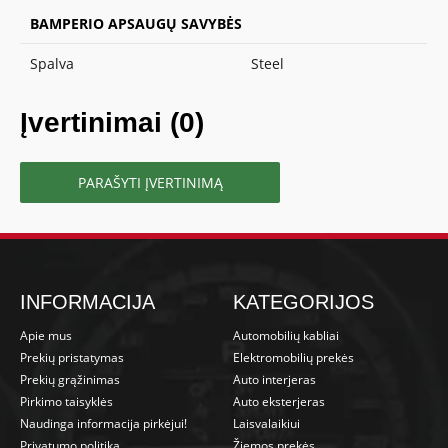
BAMPERIO APSAUGŲ SAVYBĖS
Spalva
Steel
Įvertinimai (0)
PARAŠYTI ĮVERTINIMĄ
INFORMACIJA
KATEGORIJOS
Apie mus
Automobilių kabliai
Prekių pristatymas
Elektromobilių prekės
Prekių grąžinimas
Auto interjeras
Pirkimo taisyklės
Auto eksterjeras
Naudinga informacija pirkėjui!
Laisvalaikiui
Privatumo politika
Žiemos prekės