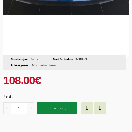
Gamintojas:
Avisa
Prekės kodas:
2/35947
Pristatymas:
7-14 darbo dienų
108.00€
Kiekis
Į krepšelį