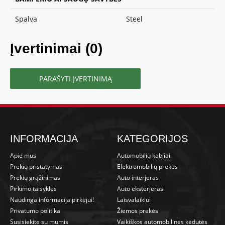
Spalva
Steel
Įvertinimai (0)
PARAŠYTI ĮVERTINIMĄ
INFORMACIJA
KATEGORIJOS
Apie mus
Automobilių kabliai
Prekių pristatymas
Elektromobilių prekės
Prekių grąžinimas
Auto interjeras
Pirkimo taisyklės
Auto eksterjeras
Naudinga informacija pirkėjui!
Laisvalaikiui
Privatumo politika
Žiemos prekės
Susisiekite su mumis
Vaikiškos automobilinės kėdutės