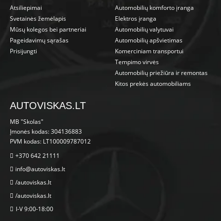
Atsiliepimai
Automobilių komforto įranga
Svetainės žemėlapis
Elektros įranga
Mūsų kolegos bei partneriai
Automobilių valytuvai
Pageidavimų sąrašas
Automobilių apšvietimas
Prisijungti
Komerciniam transportui
Tempimo virvės
Automobilių priežiūra ir remontas
Kitos prekės automobiliams
AUTOVISKAS.LT
MB "Skolas"
Įmonės kodas: 304136883
PVM kodas: LT100009787012
+370 642 21111
info@autoviskas.lt
/autoviskas.lt
/autoviskas.lt
I-V 9:00-18:00