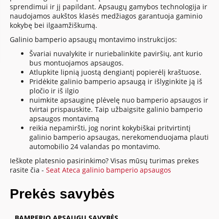
sprendimui ir jį papildant. Apsaugų gamybos technologija ir
naudojamos aukštos klasės medžiagos garantuoja gaminio
kokybę bei ilgaamžiškumą.
Galinio bamperio apsaugų montavimo instrukcijos:
Švariai nuvalykite ir nuriebalinkite paviršių, ant kurio
bus montuojamos apsaugos.
Atlupkite lipnią juostą dengiantį popierėlį kraštuose.
Pridėkite galinio bamperio apsaugą ir išlyginkite ją iš
pločio ir iš ilgio
nuimkite apsauginę plėvelę nuo bamperio apsaugos ir
tvirtai prispauskite. Taip užbaigsite galinio bamperio
apsaugos montavimą
reikia nepamiršti, jog norint kokybiškai pritvirtintį
galinio bamperio apsaugas, nerekomenduojama plauti
automobilio 24 valandas po montavimo.
Ieškote platesnio pasirinkimo? Visas mūsų turimas prekes
rasite čia -
Seat Ateca galinio bamperio apsaugos
Prekės savybės
BAMPERIO APSAUGŲ SAVYBĖS