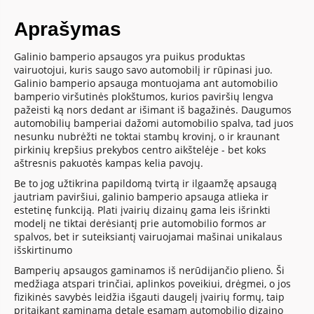
Aprašymas
Galinio bamperio apsaugos yra puikus produktas
vairuotojui, kuris saugo savo automobilį ir rūpinasi juo.
Galinio bamperio apsauga montuojama ant automobilio
bamperio viršutinės plokštumos, kurios paviršių lengva
pažeisti ką nors dedant ar išimant iš bagažinės. Daugumos
automobilių bamperiai dažomi automobilio spalva, tad juos
nesunku nubrėžti ne toktai stambų krovinį, o ir kraunant
pirkinių krepšius prekybos centro aikštelėje - bet koks
aštresnis pakuotės kampas kelia pavojų.
Be to jog užtikrina papildomą tvirtą ir ilgaamžę apsaugą
jautriam paviršiui, galinio bamperio apsauga atlieka ir
estetinę funkciją. Plati įvairių dizainų gama leis išrinkti
modelį ne tiktai derėsiantį prie automobilio formos ar
spalvos, bet ir suteiksiantį vairuojamai mašinai unikalaus
išskirtinumo
Bamperių apsaugos gaminamos iš nerūdijančio plieno. Ši
medžiaga atspari trinčiai, aplinkos poveikiui, drėgmei, o jos
fizikinės savybės leidžia išgauti daugelį įvairių formų, taip
pritaikant gaminamą detalę esamam automobilio dizaino