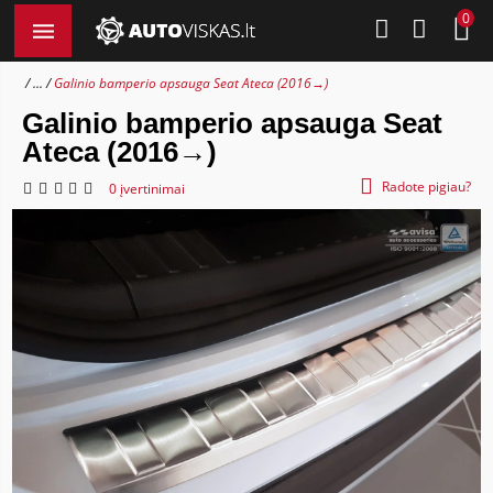
0
...
Galinio bamperio apsauga Seat Ateca (2016→)
Galinio bamperio apsauga Seat
Ateca (2016→)
Radote pigiau?
0 įvertinimai