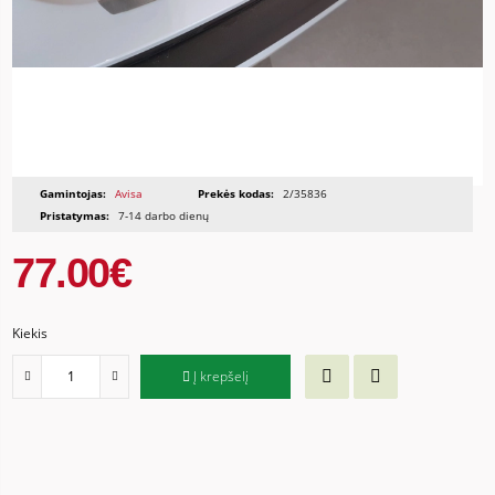
Gamintojas:
Avisa
Prekės kodas:
2/35836
Pristatymas:
7-14 darbo dienų
77.00€
Kiekis
Į krepšelį